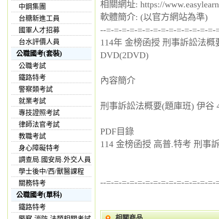
相關網址: https://www.easylearn
中鋼集團
軟體簡介: (以官方網站為準)
台糖新進工員
--=-=-=-=-=-=-=-=-=-=-=-=-=-=-
國軍人才招募
114年 金榜函授 刑事訴訟法概要
台水評價人員
公職國考(套裝)
DVD(2DVD)
公職考試
鐵路特考
內容簡介
警察類考試
就業考試
刑事訴訟法概要(題庫班) 伊谷 4堂 
專技證照考試
律師法官考試
PDF目錄
教職考試
114 金榜函授 高普.特考 刑事訴
身心障礙特考
調查局.國安局.外交人員
學士後中/西/獸醫課程
--=-=-=-=-=-=-=-=-=-=-=-=-=-=-
關務特考
公職國考(單科)
鐵路特考
相關商品
警察,消防,法類相關考試