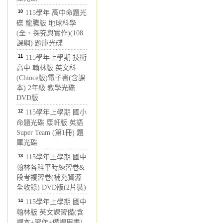
10
115學年 高中命題光
碟 龍騰版 地球科學
(全、探究與實作)(108
課綱) 題庫光碟
11
115學年上學期 技術
高中 翰林版 英文科
(Chioce版)電子書(含課
本) 2年級 教學光碟
DVD版
12
115學年上學期 國小
命題光碟 康軒版 英語
Super Team (第1冊) 題
庫光碟
13
115學年上學期 國中
翰林各科平時練習卷&
段考複習卷(補充資源
全收錄) DVD版(2片裝)
14
115學年上學期 國中
翰林版 英文課習備(含
課本+習作+備課用書)