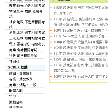
教育.觀光.心理相關考試
115年 超級函授 勞工行政與勞工立法
物理.化學.插醫.私醫考
DVD(7DVD)
試
111年 高點/高上 民法總則 09堂課+
社會.地政.不動產相關考
課+總複習 周律師 含PDF講義 函授DVD
試
109年 讀家補習班 司律一試總複習 刑法
測量.水利.環工相關考試
111年 Sense思法人 刑法(總則+分則
土木.結構.機械相關考試
108年 超級函授 公務員法(含概要) 常
電子.電機.資訊相關考試
102年 超級函授 民法總則 江敦育老師 
商業.會計相關考試
111年 超級函授 入出國及移民法規(題庫
行政.司法相關考試
115年 高點/高上 司律一試總複習 民
共同科目
111年 讀家補習班 司律二試總複習 保
XCDEX 軟體
前請先看說明)
繪圖、專業設計
109年 超級函授 行政學入門 文羿老師 
專業、幼兒教學
商業、網路、一般
軟體合輯
字型
遊戲合輯