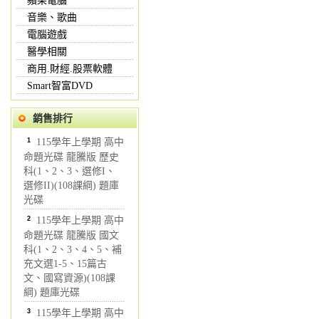
蘋果電腦
音樂、歌曲
電腦遊戲
醫學相關
商用.財經.股票軟體
Smart智富DVD
銷售排行
1
115學年上學期 高中
命題光碟 龍騰版 歷史
科(1、2、3、選修I、
選修II)(108課綱) 題庫
光碟
2
115學年上學期 高中
命題光碟 龍騰版 國文
科(1、2、3、4、5、補
充文選1-5、15篇古
文、國寫資源)(108課
綱) 題庫光碟
3
115學年上學期 高中