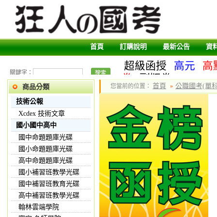
首頁
訂購說明
最新公告
資
超級函授
高元
高
關鍵字：
卷
副版卷
首頁
公職國考(單科
您當前的位置：
»
商品分類
技術公報
Xcdex 技術文章
國小國中高中
國中命題題庫光碟
國小命題題庫光碟
高中命題題庫光碟
國小補習班教學光碟
國中補習班教育光碟
高中補習班教學光碟
翰林雲端學院