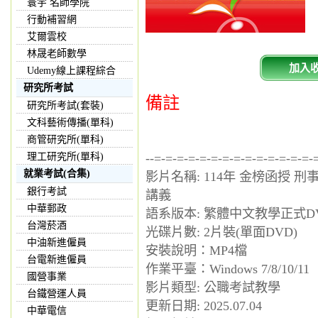
寰宇 名師學院
行動補習網
艾爾雲校
林晟老師數學
加入
Udemy線上課程綜合
研究所考試
備註
研究所考試(套裝)
文科藝術傳播(單科)
商管研究所(單科)
理工研究所(單科)
--=-=-=-=-=-=-=-=-=-=-=-=-=-=-
就業考試(合集)
影片名稱: 114年 金榜函授 刑
銀行考試
講義
中華郵政
語系版本: 繁體中文教學正式D
台灣菸酒
光碟片數: 2片裝(單面DVD)
中油新進僱員
安裝說明：MP4檔
台電新進僱員
作業平臺：Windows 7/8/10/11
國營事業
影片類型: 公職考試教學
台鐵營運人員
更新日期: 2025.07.04
中華電信