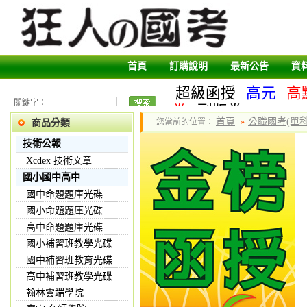
首頁
訂購說明
最新公告
資
超級函授
高元
高
關鍵字：
卷
副版卷
首頁
公職國考(單科
您當前的位置：
»
商品分類
技術公報
Xcdex 技術文章
國小國中高中
國中命題題庫光碟
國小命題題庫光碟
高中命題題庫光碟
國小補習班教學光碟
國中補習班教育光碟
高中補習班教學光碟
翰林雲端學院