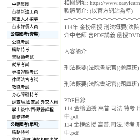
相關網址: https://www.easylearn
中鋼集團
軟體簡介: (以官方網站為準)
台糖新進工員
--=-=-=-=-=-=-=-=-=-=-=-=-=-=-
國軍人才招募
114年 金榜函授 刑法概要(法院
台水評價人員
公職國考(套裝)
介中老師 含PDF講義 函授DVD(
公職考試
鐵路特考
內容簡介
警察類考試
就業考試
刑法概要(法院書記官)(題庫班) 陳介
專技證照考試
律師法官考試
刑法概要(法院書記官)(題庫班) 陳介
教職考試
身心障礙特考
PDF目錄
調查局.國安局.外交人員
114 金榜函授 高普.司法.特考 
學士後中/西/獸醫課程
中.pdf
關務特考
114 金榜函授 高普.司法.特考 
公職國考(單科)
中.pdf
鐵路特考
警察,消防,法類相關考試