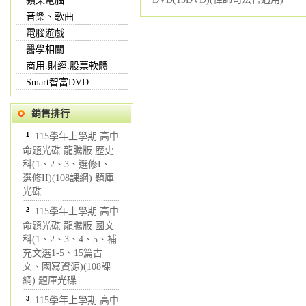
蘋果電腦
音樂、歌曲
電腦遊戲
醫學相關
商用.財經.股票軟體
Smart智富DVD
銷售排行
1
115學年上學期 高中
命題光碟 龍騰版 歷史
科(1、2、3、選修I、
選修II)(108課綱) 題庫
光碟
2
115學年上學期 高中
命題光碟 龍騰版 國文
科(1、2、3、4、5、補
充文選1-5、15篇古
文、國寫資源)(108課
綱) 題庫光碟
3
115學年上學期 高中