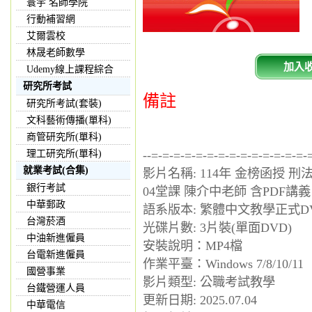
寰宇 名師學院
行動補習網
艾爾雲校
林晟老師數學
加入
Udemy線上課程綜合
研究所考試
備註
研究所考試(套裝)
文科藝術傳播(單科)
商管研究所(單科)
理工研究所(單科)
--=-=-=-=-=-=-=-=-=-=-=-=-=-=-
就業考試(合集)
影片名稱: 114年 金榜函授 刑
銀行考試
04堂課 陳介中老師 含PDF講義
中華郵政
語系版本: 繁體中文教學正式D
台灣菸酒
光碟片數: 3片裝(單面DVD)
中油新進僱員
安裝說明：MP4檔
台電新進僱員
作業平臺：Windows 7/8/10/11
國營事業
影片類型: 公職考試教學
台鐵營運人員
更新日期: 2025.07.04
中華電信