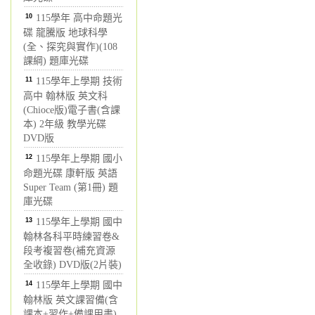
10
115學年 高中命題光
碟 龍騰版 地球科學
(全、探究與實作)(108
課綱) 題庫光碟
11
115學年上學期 技術
高中 翰林版 英文科
(Chioce版)電子書(含課
本) 2年級 教學光碟
DVD版
12
115學年上學期 國小
命題光碟 康軒版 英語
Super Team (第1冊) 題
庫光碟
13
115學年上學期 國中
翰林各科平時練習卷&
段考複習卷(補充資源
全收錄) DVD版(2片裝)
14
115學年上學期 國中
翰林版 英文課習備(含
課本+習作+備課用書)