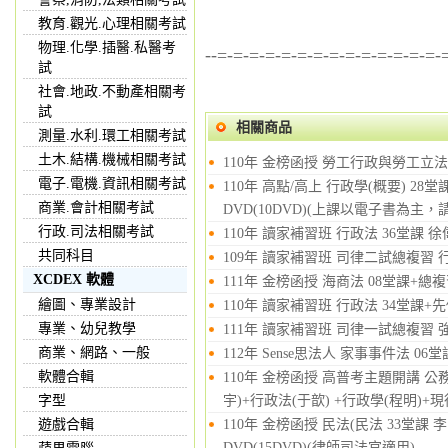
教育.觀光.心理相關考試
物理.化學.插醫.私醫考
--=-=-=-=-=-=-=-=-=-=-=-=-=-=-
試
社會.地政.不動產相關考
試
相關商品
測量.水利.環工相關考試
土木.結構.機械相關考試
110年 金榜函授 勞工行政與勞工立法 
電子.電機.資訊相關考試
110年 高點/高上 行政學(概要) 28
商業.會計相關考試
DVD(10DVD)(上課以電子書為主
行政.司法相關考試
110年 讀家補習班 行政法 36堂課 徐
共同科目
109年 讀家補習班 司律二試總複習 行
XCDEX 軟體
111年 金榜函授 海商法 08堂課+總複
繪圖、專業設計
110年 讀家補習班 行政法 34堂課+先
專業、幼兒教學
111年 讀家補習班 司律一試總複習 強
商業、網路、一般
112年 Sense思法人 家事事件法 06
軟體合輯
110年 金榜函授 高普考主題開講 公
字型
宇)+行政法(于歆) +行政學(程明)+現
遊戲合輯
110年 金榜函授 民法(民法 33堂課 
DVD(15DVD)(律師司法官適用)