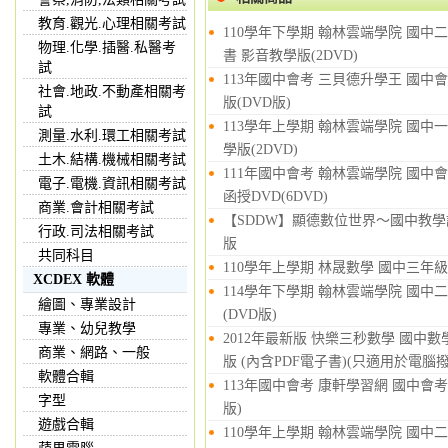
教育.觀光.心理相關考試
110學年下學期 翰林雲端學院 國中二
物理.化學.插醫.私醫考
書 影音教學版(2DVD)
試
113年國中會考 三貝德升學王 國中會
社會.地政.不動產相關考
版(DVD版)
試
113學年上學期 翰林雲端學院 國中一年
測量.水利.環工相關考試
學版(2DVD)
土木.結構.機械相關考試
111年國中會考 翰林雲端學院 國中
電子.電機.資訊相關考試
函授DVD(6DVD)
商業.會計相關考試
【SDDW】顯德數位世界～國中教學課
行政.司法相關考試
版
共同科目
110學年上學期 林晟數學 國中三年級 
XCDEX 軟體
114學年下學期 翰林雲端學院 國中二
繪圖、專業設計
(DVD版)
專業、幼兒教學
2012年最新版 快樂三秒數學 國中數
商業、網路、一般
版 (內含PDF電子書)(只適用於電腦撥
軟體合輯
113年國中會考 康軒學習網 國中會考
字型
版)
遊戲合輯
110學年上學期 翰林雲端學院 國中二年