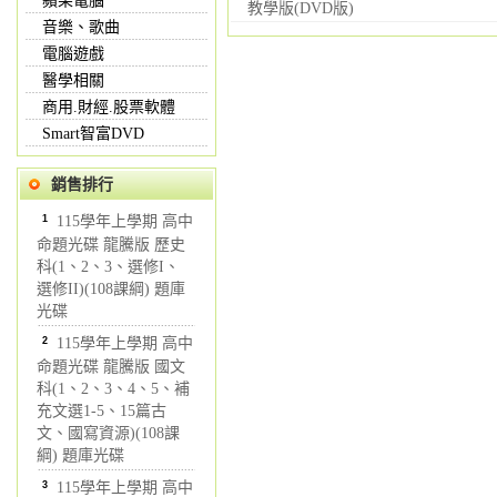
蘋果電腦
教學版(DVD版)
音樂、歌曲
電腦遊戲
醫學相關
商用.財經.股票軟體
Smart智富DVD
銷售排行
1
115學年上學期 高中
命題光碟 龍騰版 歷史
科(1、2、3、選修I、
選修II)(108課綱) 題庫
光碟
2
115學年上學期 高中
命題光碟 龍騰版 國文
科(1、2、3、4、5、補
充文選1-5、15篇古
文、國寫資源)(108課
綱) 題庫光碟
3
115學年上學期 高中