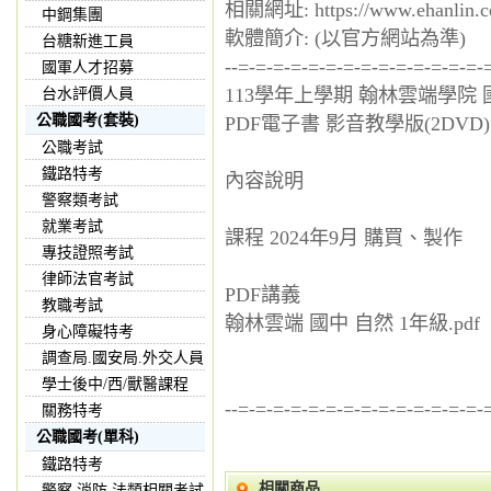
相關網址: https://www.ehanlin.c
中鋼集團
軟體簡介: (以官方網站為準)
台糖新進工員
--=-=-=-=-=-=-=-=-=-=-=-=-=-=-
國軍人才招募
113學年上學期 翰林雲端學院 國
台水評價人員
公職國考(套裝)
PDF電子書 影音教學版(2DVD)
公職考試
鐵路特考
內容說明
警察類考試
就業考試
課程 2024年9月 購買、製作
專技證照考試
律師法官考試
PDF講義
教職考試
翰林雲端 國中 自然 1年級.pdf
身心障礙特考
調查局.國安局.外交人員
學士後中/西/獸醫課程
--=-=-=-=-=-=-=-=-=-=-=-=-=-=-
關務特考
公職國考(單科)
鐵路特考
相關商品
警察,消防,法類相關考試