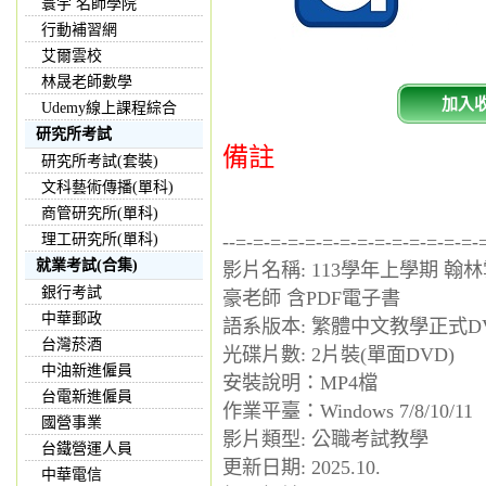
寰宇 名師學院
行動補習網
艾爾雲校
林晟老師數學
加入
Udemy線上課程綜合
研究所考試
備註
研究所考試(套裝)
文科藝術傳播(單科)
商管研究所(單科)
理工研究所(單科)
--=-=-=-=-=-=-=-=-=-=-=-=-=-=-
就業考試(合集)
影片名稱: 113學年上學期 翰林
銀行考試
豪老師 含PDF電子書
中華郵政
語系版本: 繁體中文教學正式D
台灣菸酒
光碟片數: 2片裝(單面DVD)
中油新進僱員
安裝說明：MP4檔
台電新進僱員
作業平臺：Windows 7/8/10/11
國營事業
影片類型: 公職考試教學
台鐵營運人員
更新日期: 2025.10.
中華電信