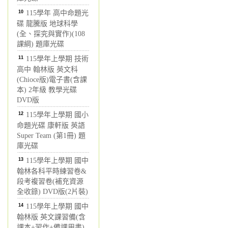
10
115學年 高中命題光
碟 龍騰版 地球科學
(全、探究與實作)(108
課綱) 題庫光碟
11
115學年上學期 技術
高中 翰林版 英文科
(Chioce版)電子書(含課
本) 2年級 教學光碟
DVD版
12
115學年上學期 國小
命題光碟 康軒版 英語
Super Team (第1冊) 題
庫光碟
13
115學年上學期 國中
翰林各科平時練習卷&
段考複習卷(補充資源
全收錄) DVD版(2片裝)
14
115學年上學期 國中
翰林版 英文課習備(含
課本+習作+備課用書)