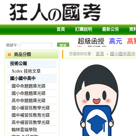
首頁
訂購說明
最新公告
資
超級函授
高元
高
關鍵字：
卷
副版卷
首頁
國小國中高中
您當前的位置：
»
商品分類
技術公報
Xcdex 技術文章
國小國中高中
國中命題題庫光碟
國小命題題庫光碟
高中命題題庫光碟
國小補習班教學光碟
國中補習班教育光碟
高中補習班教學光碟
翰林雲端學院