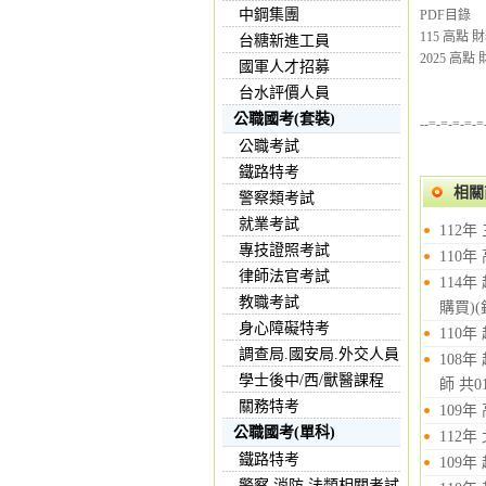
中鋼集團
PDF目錄
115 高點 
台糖新進工員
2025 高點
國軍人才招募
台水評價人員
公職國考(套裝)
--=-=-=-=-=
公職考試
鐵路特考
相關
警察類考試
就業考試
112年
專技證照考試
110年
律師法官考試
114
教職考試
購買)
身心障礙特考
110
調查局.國安局.外交人員
108
學士後中/西/獸醫課程
師 共0
關務特考
109年
公職國考(單科)
112年
鐵路特考
109年
警察,消防,法類相關考試