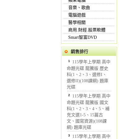
蘋果電腦
音樂、歌曲
電腦遊戲
醫學相關
商用.財經.股票軟體
Smart智富DVD
銷售排行
1
115學年上學期 高中
命題光碟 龍騰版 歷史
科(1、2、3、選修I、
選修II)(108課綱) 題庫
光碟
2
115學年上學期 高中
命題光碟 龍騰版 國文
科(1、2、3、4、5、補
充文選1-5、15篇古
文、國寫資源)(108課
綱) 題庫光碟
3
115學年上學期 高中