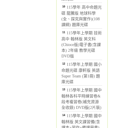
10
115學年 高中命題光
碟 龍騰版 地球科學
(全、探究與實作)(108
課綱) 題庫光碟
11
115學年上學期 技術
高中 翰林版 英文科
(Chioce版)電子書(含課
本) 2年級 教學光碟
DVD版
12
115學年上學期 國小
命題光碟 康軒版 英語
Super Team (第1冊) 題
庫光碟
13
115學年上學期 國中
翰林各科平時練習卷&
段考複習卷(補充資源
全收錄) DVD版(2片裝)
14
115學年上學期 國中
翰林版 英文課習備(含
課本+習作+備課用書)