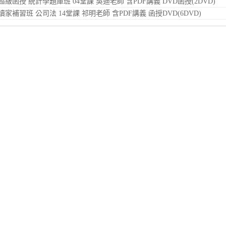
 超級函授 統計學題庫班 04堂課 吳迪老師 含PDF講義 DVD函授(2DVD)
 讀家補習班 公司法 14堂課 祁明老師 含PDF講義 函授DVD(6DVD)