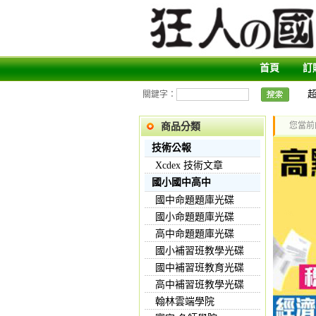
首頁
訂
關鍵字：
您當前
商品分類
技術公報
Xcdex 技術文章
國小國中高中
國中命題題庫光碟
國小命題題庫光碟
高中命題題庫光碟
國小補習班教學光碟
國中補習班教育光碟
高中補習班教學光碟
翰林雲端學院