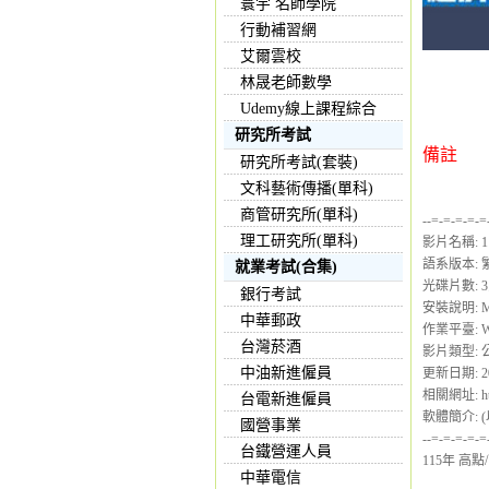
寰宇 名師學院
行動補習網
艾爾雲校
林晟老師數學
Udemy線上課程綜合
研究所考試
備註
研究所考試(套裝)
文科藝術傳播(單科)
商管研究所(單科)
--=-=-=-=-=
理工研究所(單科)
影片名稱: 
語系版本:
就業考試(合集)
光碟片數: 
銀行考試
安裝說明: 
中華郵政
作業平臺: Win
台灣菸酒
影片類型:
中油新進僱員
更新日期: 202
相關網址: http
台電新進僱員
軟體簡介: 
國營事業
--=-=-=-=-=
台鐵營運人員
115年 高
中華電信