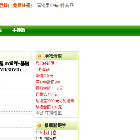
登錄]
[免費註冊]
購物車中有
0
件商品
車
手機版
購物清單
程 05堂課+基礎
您已經訂購：
D(3DVD)
0
套產品
總價共
0
元
滿1200折扣200
折扣金額： -
0
元
運費為
150
元
您還差
2000
元可免運費
結帳金額 150
元
查詢訂購清單
推薦關鍵字
115 校用卷
115 副版卷