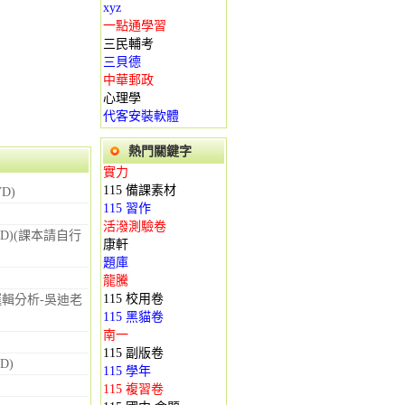
xyz
一點通學習
三民輔考
三貝德
中華郵政
心理學
代客安裝軟體
熱門關鍵字
實力
115 備課素材
D)
115 習作
活潑測驗卷
VD)(課本請自行
康軒
題庫
龍騰
115 校用卷
/邏輯分析-吳迪老
115 黑貓卷
南一
115 副版卷
D)
115 學年
115 複習卷