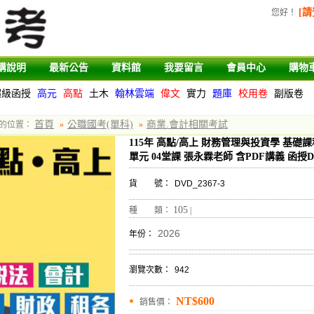
[請
您好
！
購說明
最新公告
資料館
我要留言
會員中心
購物
超級函授
高元
高點
土木
翰林雲端
偉文
實力
題庫
校用卷
副版卷
首頁
公職國考(單科)
商業.會計相關考試
的位置：
»
»
115年 高點/高上 財務管理與投資學 基礎課
單元 04堂課 張永霖老師 含PDF講義 函授DV
貨 號：
DVD_2367-3
105
種 類：
|
2026
年份：
瀏覽次數：
942
NT$600
銷售價：