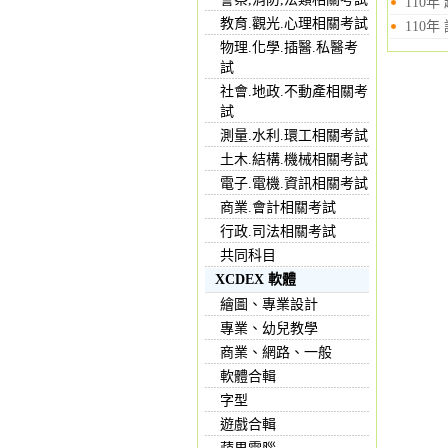
110年
教育.觀光.心理相關考試
110年
物理.化學.插醫.私醫考
試
社會.地政.不動產相關考
試
測量.水利.環工相關考試
土木.結構.機械相關考試
電子.電機.資訊相關考試
商業.會計相關考試
行政.司法相關考試
共同科目
XCDEX 軟體
繪圖、專業設計
專業、幼兒教學
商業、網路、一般
軟體合輯
字型
遊戲合輯