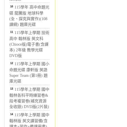
10
115學年 高中命題光
碟 龍騰版 地球科學
(全、探究與實作)(108
課綱) 題庫光碟
11
115學年上學期 技術
高中 翰林版 英文科
(Chioce版)電子書(含課
本) 2年級 教學光碟
DVD版
12
115學年上學期 國小
命題光碟 康軒版 英語
Super Team (第1冊) 題
庫光碟
13
115學年上學期 國中
翰林各科平時練習卷&
段考複習卷(補充資源
全收錄) DVD版(2片裝)
14
115學年上學期 國中
翰林版 英文課習備(含
課本+習作+備課用書)