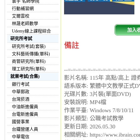
寰宇 名師學院
行動補習網
艾爾雲校
林晟老師數學
加入
Udemy線上課程綜合
研究所考試
備註
研究所考試(套裝)
文科藝術傳播(單科)
商管研究所(單科)
理工研究所(單科)
--=-=-=-=-=-=-=-=-=-=-=-=-=-=-
就業考試(合集)
影片名稱: 115年 高點/高上 
銀行考試
語系版本: 繁體中文教學正式D
中華郵政
光碟片數: 3片裝(單面DVD)
台灣菸酒
安裝說明: MP4檔
中油新進僱員
作業平臺: Windows 7/8/10/11
台電新進僱員
影片類型: 公職考試教學
國營事業
更新日期: 2026.05.30
台鐵營運人員
相關網址: https://www.ibrain.co
中華電信