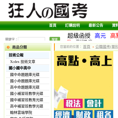
首頁
訂購說明
最新公告
資
超級函授
高元
高
關鍵字：
卷
副版卷
首頁
公職國考(單科
您當前的位置：
»
商品分類
技術公報
Xcdex 技術文章
國小國中高中
國中命題題庫光碟
國小命題題庫光碟
高中命題題庫光碟
國小補習班教學光碟
國中補習班教育光碟
高中補習班教學光碟
翰林雲端學院