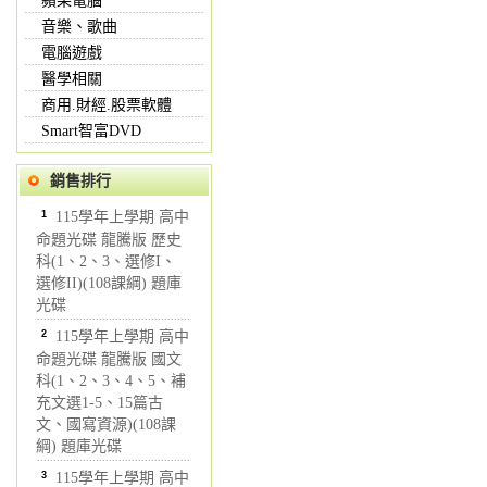
蘋果電腦
音樂、歌曲
電腦遊戲
醫學相關
商用.財經.股票軟體
Smart智富DVD
銷售排行
1
115學年上學期 高中
命題光碟 龍騰版 歷史
科(1、2、3、選修I、
選修II)(108課綱) 題庫
光碟
2
115學年上學期 高中
命題光碟 龍騰版 國文
科(1、2、3、4、5、補
充文選1-5、15篇古
文、國寫資源)(108課
綱) 題庫光碟
3
115學年上學期 高中