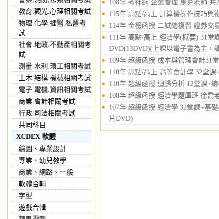
108年 考神網 企業管理 馬克老師 共2
教育.觀光.心理相關考試
115年 高點/高上 計算機操作技巧與複
物理.化學.插醫.私醫考
114年 金榜函授 二試總複習 證券交易
試
111年 高點/高上 經濟學(概要) 3
社會.地政.不動產相關考
DVD(13DVD)(上課以電子書為主
試
109年 超級函授 成本與管理會計31堂+
測量.水利.環工相關考試
110年 高點/高上 高等會計學 32堂課
土木.結構.機械相關考試
110年 超級函授 迴歸分析 12堂課+總
電子.電機.資訊相關考試
108年 超級函授 經濟學題庫班 徐喬老師
商業.會計相關考試
107年 超級函授 經濟學 32堂課+基礎
行政.司法相關考試
片DVD)
共同科目
XCDEX 軟體
繪圖、專業設計
專業、幼兒教學
商業、網路、一般
軟體合輯
字型
遊戲合輯