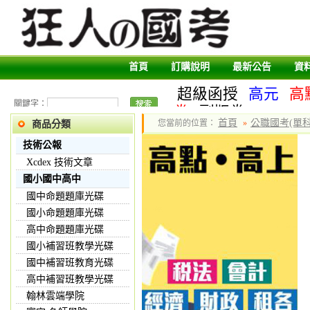
首頁
訂購說明
最新公告
資
超級函授
高元
高
關鍵字：
卷
副版卷
首頁
公職國考(單科
您當前的位置：
»
商品分類
技術公報
Xcdex 技術文章
國小國中高中
國中命題題庫光碟
國小命題題庫光碟
高中命題題庫光碟
國小補習班教學光碟
國中補習班教育光碟
高中補習班教學光碟
翰林雲端學院