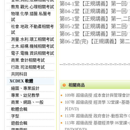
第04-1堂【正規講義】第一回/ 
教育.觀光.心理相關考試
第04-2堂【正規講義】第一回/ 
物理.化學.插醫.私醫考
第05-1堂【正規講義】第一,二回
試
第05-2堂【正規講義】第二回/ 
社會.地政.不動產相關考
試
第06-1堂【正規講義】第二回/ 
測量.水利.環工相關考試
第06-2堂(完)【正規講義】第二回
土木.結構.機械相關考試
電子.電機.資訊相關考試
商業.會計相關考試
--=-=-=-=-=-=-=-=-=-=-=-=-=-=-
行政.司法相關考試
共同科目
XCDEX 軟體
相關商品
繪圖、專業設計
專業、幼兒教學
109年 超級函授 成本會計與管理會計3
商業、網路、一般
107年 超級函授 經濟學 32堂課+基礎
片DVD)
軟體合輯
113年 超級函授 政府會計-動態寫作 0
字型
113年 超級函授 基礎經濟學 06堂課
遊戲合輯
DVD(9DVD)