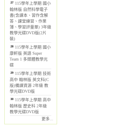
27
115學年上學期 國小
翰林版 自然科學電子
書(含課本、習作含解
答、課堂練習、作業
簿、學習評量單) 3年級
教學光碟DVD版(2片
裝)
28
115學年上學期 國小
康軒版 英語 Super
Team 1 多媒體教學光
碟
29
115學年上學期 技術
高中 翰林版 英文科(C
版)備課資源 2年級 教
學光碟DVD版
30
115學年上學期 高中
翰林版 歷史科 2年級
教學光碟DVD版
更多...