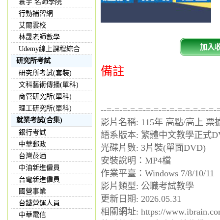
寰宇 名師學院
行動補習網
艾爾雲校
林晟老師數學
加入
Udemy線上課程綜合
研究所考試
備註
研究所考試(套裝)
文科藝術傳播(單科)
商管研究所(單科)
理工研究所(單科)
--=-=-=-=-=-=-=-=-=-=-=-=-=-=-
就業考試(合集)
影片名稱: 115年 高點/高上 
銀行考試
語系版本: 繁體中文教學正式D
中華郵政
光碟片數: 3片裝(單面DVD)
台灣菸酒
安裝說明：MP4檔
中油新進僱員
作業平臺：Windows 7/8/10/11
台電新進僱員
影片類型: 公職考試教學
國營事業
更新日期: 2026.05.31
台鐵營運人員
相關網址: https://www.ibrain.co
中華電信