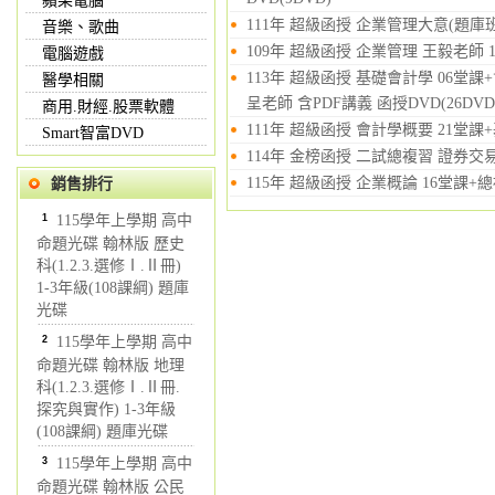
蘋果電腦
111年 超級函授 企業管理大意(題庫班)
音樂、歌曲
109年 超級函授 企業管理 王毅老師 14
電腦遊戲
113年 超級函授 基礎會計學 06堂課
醫學相關
呈老師 含PDF講義 函授DVD(26DVD
商用.財經.股票軟體
111年 超級函授 會計學概要 21堂課+
Smart智富DVD
114年 金榜函授 二試總複習 證券交易
115年 超級函授 企業概論 16堂課+總
銷售排行
1
115學年上學期 高中
命題光碟 翰林版 歷史
科(1.2.3.選修Ⅰ.Ⅱ冊)
1-3年級(108課綱) 題庫
光碟
2
115學年上學期 高中
命題光碟 翰林版 地理
科(1.2.3.選修Ⅰ.Ⅱ冊.
探究與實作) 1-3年級
(108課綱) 題庫光碟
3
115學年上學期 高中
命題光碟 翰林版 公民