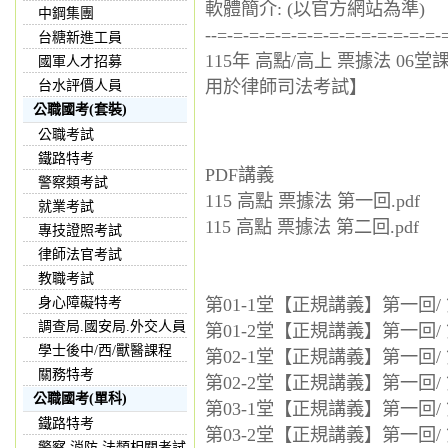
軟體簡介: (以官方網站為準)
中鋼集團
--=-=-=-=-=-=-=-=-=-=-=-=-=-=-
台糖新進工員
115年 高點/高上 票據法 06堂
國軍人才招募
用於律師司法考試】
台水評價人員
公職國考(套裝)
公職考試
鐵路特考
PDF講義
警察類考試
115 高點 票據法 第一回.pdf
就業考試
115 高點 票據法 第二回.pdf
專技證照考試
律師法官考試
教職考試
身心障礙特考
第01-1堂【正規講義】第一回/ 
調查局.國安局.外交人員
第01-2堂【正規講義】第一回/ 
學士後中/西/獸醫課程
第02-1堂【正規講義】第一回/
關務特考
第02-2堂【正規講義】第一回/ 
公職國考(單科)
第03-1堂【正規講義】第一回/
鐵路特考
第03-2堂【正規講義】第一回/
警察,消防,法類相關考試