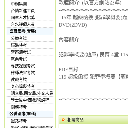
軟體簡介: (以官方網站為準)
中鋼集團
--=-=-=-=-=-=-=-=-=-=-=-=-=-=-
台糖新進工員
115年 超級函授 犯罪學概要(題
國軍人才招募
DVD(2DVD)
台水評價人員
公職國考(套裝)
公職考試
內容簡介
鐵路特考
警察類考試
犯罪學概要(題庫) 良育 4堂 11
就業考試
專技證照考試
PDF目錄
律師法官考試
115 超級函授 犯罪學概要【題庫班
教職考試
身心障礙特考
調查局.國安局.外交人員
--=-=-=-=-=-=-=-=-=-=-=-=-=-=-
學士後中/西/獸醫課程
關務特考
公職國考(單科)
相關商品
鐵路特考
警察,消防,法類相關考試