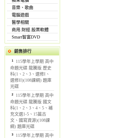
蘋果電腦
音樂、歌曲
電腦遊戲
醫學相關
商用.財經.股票軟體
Smart智富DVD
銷售排行
1
115學年上學期 高中
命題光碟 龍騰版 歷史
科(1、2、3、選修I、
選修II)(108課綱) 題庫
光碟
2
115學年上學期 高中
命題光碟 龍騰版 國文
科(1、2、3、4、5、補
充文選1-5、15篇古
文、國寫資源)(108課
綱) 題庫光碟
3
115學年上學期 高中