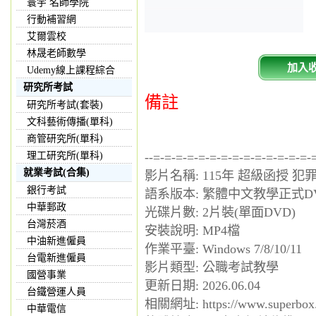
寰宇 名師學院
行動補習網
艾爾雲校
林晟老師數學
加入
Udemy線上課程綜合
研究所考試
備註
研究所考試(套裝)
文科藝術傳播(單科)
商管研究所(單科)
理工研究所(單科)
--=-=-=-=-=-=-=-=-=-=-=-=-=-=-
就業考試(合集)
影片名稱: 115年 超級函授 犯
銀行考試
語系版本: 繁體中文教學正式D
中華郵政
光碟片數: 2片裝(單面DVD)
台灣菸酒
安裝說明: MP4檔
中油新進僱員
作業平臺: Windows 7/8/10/11
台電新進僱員
影片類型: 公職考試教學
國營事業
更新日期: 2026.06.04
台鐵營運人員
相關網址: https://www.superbox.
中華電信