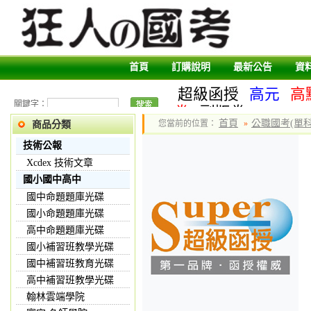
首頁
訂購說明
最新公告
資
超級函授
高元
高
關鍵字：
卷
副版卷
首頁
公職國考(單科
您當前的位置：
»
商品分類
技術公報
Xcdex 技術文章
國小國中高中
國中命題題庫光碟
國小命題題庫光碟
高中命題題庫光碟
國小補習班教學光碟
國中補習班教育光碟
高中補習班教學光碟
翰林雲端學院