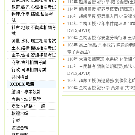
112年 超級函授 犯罪學-階段複習(重
教育.觀光.心理相關考試
114年 超級函授 犯罪學概要(題庫班) 
物理.化學.插醫.私醫考
110年 超級函授 犯罪學入門 04堂課 
試
114年 金榜函授 少年事件處理法 10
社會.地政.不動產相關考
DVD(5DVD)
試
109年 金榜函授 保安處分執行法 王瑀 
測量.水利.環工相關考試
108年 高上/高點 刑事政策 陳逸飛老師
土木.結構.機械相關考試
電子書為主)
電子.電機.資訊相關考試
110年 大東海補習班 水系統 14堂課 
商業.會計相關考試
113年 三民輔考 消防法規概要(修法 0
行政.司法相關考試
DVD(5DVD)
共同科目
108年 超級函授 海巡勤務 劉俊傑老師 
XCDEX 軟體
109年 金榜函授 犯罪學 黃如璿 共18堂
繪圖、專業設計
專業、幼兒教學
商業、網路、一般
軟體合輯
字型
遊戲合輯