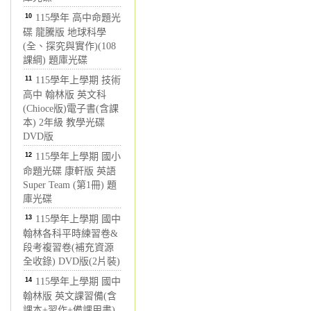
10
115學年 高中命題光
碟 龍騰版 地球科學
(全、探究與實作)(108
課綱) 題庫光碟
11
115學年上學期 技術
高中 翰林版 英文科
(Chioce版)電子書(含課
本) 2年級 教學光碟
DVD版
12
115學年上學期 國小
命題光碟 康軒版 英語
Super Team (第1冊) 題
庫光碟
13
115學年上學期 國中
翰林各科平時練習卷&
段考複習卷(補充資源
全收錄) DVD版(2片裝)
14
115學年上學期 國中
翰林版 英文課習備(含
課本+習作+備課用書)