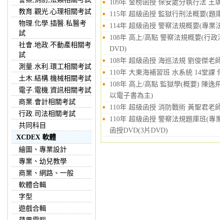
109年 金榜函授 保安處分執行法 王瑀 
教育.觀光.心理相關考試
115年 超級函授 監獄行刑法概要(題庫班
物理.化學.插醫.私醫考
114年 超級函授 警察法規概要(專業法)
試
108年 高上/高點 警察法規概要(行政
社會.地政.不動產相關考
DVD)
試
108年 超級函授 海巡法規 劉俊傑老師 
測量.水利.環工相關考試
110年 大東海補習班 水系統 14堂課 
土木.結構.機械相關考試
108年 高上/高點 監獄學(概要) 陳逸
電子.電機.資訊相關考試
以電子書為主)
商業.會計相關考試
110年 超級函授 消防戰術 黃聖君老師 
行政.司法相關考試
110年 超級函授 警察法規題庫班(專業
共同科目
函授DVD(3片DVD)
XCDEX 軟體
繪圖、專業設計
專業、幼兒教學
商業、網路、一般
軟體合輯
字型
遊戲合輯