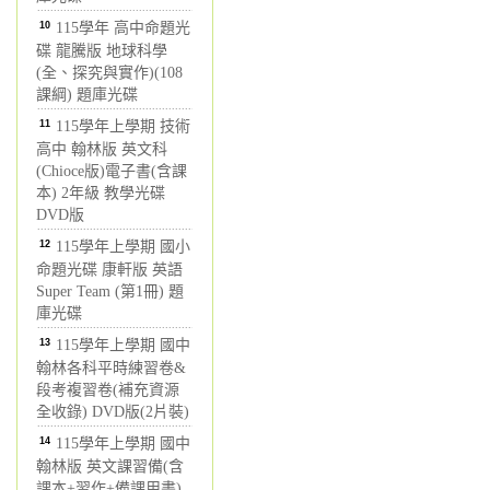
10
115學年 高中命題光
碟 龍騰版 地球科學
(全、探究與實作)(108
課綱) 題庫光碟
11
115學年上學期 技術
高中 翰林版 英文科
(Chioce版)電子書(含課
本) 2年級 教學光碟
DVD版
12
115學年上學期 國小
命題光碟 康軒版 英語
Super Team (第1冊) 題
庫光碟
13
115學年上學期 國中
翰林各科平時練習卷&
段考複習卷(補充資源
全收錄) DVD版(2片裝)
14
115學年上學期 國中
翰林版 英文課習備(含
課本+習作+備課用書)