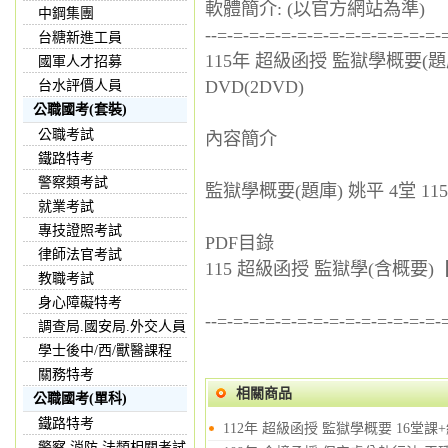
軟體簡介: (以官方網站為準)
中鋼集團
--=-=-=-=-=-=-=-=-=-=-=-=-=-=-
台糖新進工員
115年 超級函授 監獄學概要(題
國軍人才招募
DVD(2DVD)
台水評價人員
公職國考(套裝)
公職考試
內容簡介
鐵路特考
警察類考試
監獄學概要(題庫) 姚平 4堂 115/
就業考試
專技證照考試
PDF目錄
律師法官考試
115 超級函授 監獄學(含概要)【
教職考試
身心障礙特考
--=-=-=-=-=-=-=-=-=-=-=-=-=-=-
調查局.國安局.外交人員
學士後中/西/獸醫課程
關務特考
相關商品
公職國考(單科)
鐵路特考
112年 超級函授 監獄學概要 16堂課+
警察,消防,法類相關考試