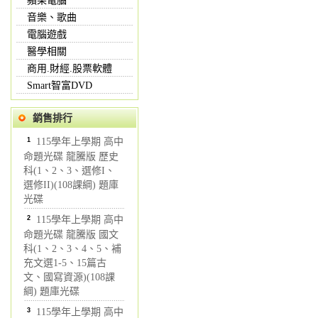
蘋果電腦
音樂、歌曲
電腦遊戲
醫學相關
商用.財經.股票軟體
Smart智富DVD
銷售排行
1
115學年上學期 高中
命題光碟 龍騰版 歷史
科(1、2、3、選修I、
選修II)(108課綱) 題庫
光碟
2
115學年上學期 高中
命題光碟 龍騰版 國文
科(1、2、3、4、5、補
充文選1-5、15篇古
文、國寫資源)(108課
綱) 題庫光碟
3
115學年上學期 高中