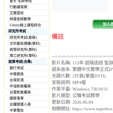
寰宇 名師學院
行動補習網
艾爾雲校
林晟老師數學
加入
Udemy線上課程綜合
研究所考試
備註
研究所考試(套裝)
文科藝術傳播(單科)
商管研究所(單科)
理工研究所(單科)
--=-=-=-=-=-=-=-=-=-=-=-=-=-=-
就業考試(合集)
影片名稱: 115年 超級函授 監
銀行考試
語系版本: 繁體中文教學正式D
中華郵政
光碟片數: 2片裝(單面DVD)
台灣菸酒
安裝說明: MP4檔
中油新進僱員
作業平臺: Windows 7/8/10/11
台電新進僱員
影片類型: 公職考試教學
國營事業
更新日期: 2026.06.04
台鐵營運人員
相關網址: https://www.superbox.
中華電信