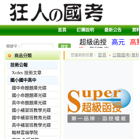
首頁
訂購說明
最新公告
資
超級函授
高元
高
關鍵字：
卷
副版卷
首頁
公職國考(單科
您當前的位置：
»
商品分類
技術公報
Xcdex 技術文章
國小國中高中
國中命題題庫光碟
國小命題題庫光碟
高中命題題庫光碟
國小補習班教學光碟
國中補習班教育光碟
高中補習班教學光碟
翰林雲端學院