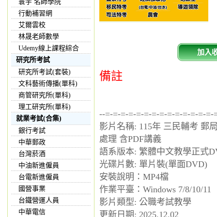
寰宇 名師學院
行動補習網
艾爾雲校
林晟老師數學
Udemy線上課程綜合
加入
研究所考試
研究所考試(套裝)
備註
文科藝術傳播(單科)
商管研究所(單科)
理工研究所(單科)
--=-=-=-=-=-=-=-=-=-=-=-=-=-=-
就業考試(合集)
影片名稱: 115年 三民輔考 
銀行考試
處理 含PDF講義
中華郵政
語系版本: 繁體中文教學正式D
台灣菸酒
光碟片數: 單片裝(單面DVD)
中油新進僱員
安裝說明：MP4檔
台電新進僱員
作業平臺：Windows 7/8/10/11
國營事業
台鐵營運人員
影片類型: 公職考試教學
中華電信
更新日期: 2025.12.02