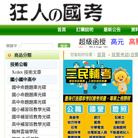
首頁
訂購說明
最新公告
資
超級函授
高元
高
關鍵字：
卷
副版卷
首頁
就業考試(合集
您當前的位置：
»
商品分類
技術公報
Xcdex 技術文章
國小國中高中
國中命題題庫光碟
國小命題題庫光碟
高中命題題庫光碟
國小補習班教學光碟
國中補習班教育光碟
高中補習班教學光碟
翰林雲端學院