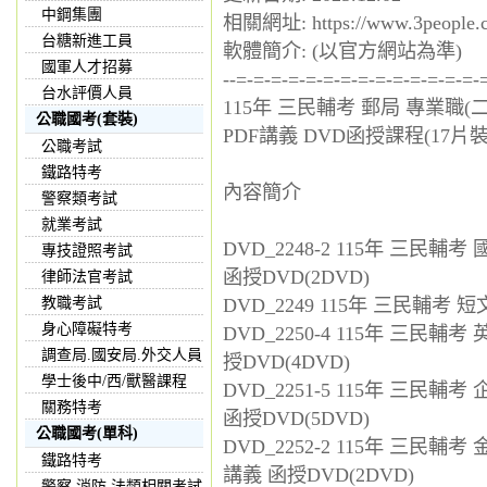
中鋼集團
相關網址: https://www.3people.
台糖新進工員
軟體簡介: (以官方網站為準)
國軍人才招募
--=-=-=-=-=-=-=-=-=-=-=-=-=-=-
台水評價人員
115年 三民輔考 郵局 專業職
公職國考(套裝)
PDF講義 DVD函授課程(17片裝)
公職考試
鐵路特考
內容簡介
警察類考試
就業考試
DVD_2248-2 115年 三民輔
專技證照考試
函授DVD(2DVD)
律師法官考試
教職考試
DVD_2249 115年 三民輔考
身心障礙特考
DVD_2250-4 115年 三民輔
調查局.國安局.外交人員
授DVD(4DVD)
學士後中/西/獸醫課程
DVD_2251-5 115年 三民
關務特考
函授DVD(5DVD)
公職國考(單科)
DVD_2252-2 115年 三民
鐵路特考
講義 函授DVD(2DVD)
警察,消防,法類相關考試