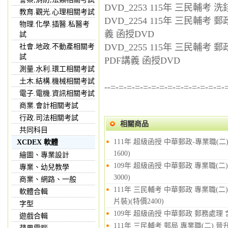
DVD_2253 115年 三民輔考
教育.觀光.心理相關考試
DVD_2254 115年 三民輔考
物理.化學.插醫.私醫考
義 函授DVD
試
DVD_2255 115年 三民輔考
社會.地政.不動產相關考
試
PDF講義 函授DVD
測量.水利.環工相關考試
土木.結構.機械相關考試
--=-=-=-=-=-=-=-=-=-=-=-=-=-=-
電子.電機.資訊相關考試
商業.會計相關考試
行政.司法相關考試
相關商品
共同科目
111年 超級函授 中華郵政-專業職(二
XCDEX 軟體
1600)
繪圖、專業設計
109年 超級函授 中華郵政 專業職(二
專業、幼兒教學
3000)
商業、網路、一般
111年 三民輔考 中華郵政 專業職(二
軟體合輯
片裝)(特價2400)
字型
109年 超級函授 中華郵政 郵務處理 含
遊戲合輯
111年 三民輔考 郵局 專業職(二) 晉升