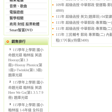
蘋果電腦
109年 超級函授 中華郵政 營運職-郵
音樂、歌曲
4800)
電腦遊戲
111年 超級函授 英文(題庫班) 04堂
醫學相關
111年 超級函授 中華郵政-專業職(一)
商用.財經.股票軟體
111年 超級函授 中華郵政-專業職(二)
Smart智富DVD
115年 三民輔考 郵局 專業職(二)
程(17片裝)(特價3400)
銷售排行
1
115學年上學期 國小
命題光碟 翰林版 英語
Hooray(第1.3
冊)+Hooray Phonics(第
1冊)+Twinkle(第1.3冊)
題庫光碟
2
115學年上學期 國小
命題光碟 翰林版 英語
Here We Go(第1.3.5.7.9
冊) 題庫光碟
3
115學年上學期 國小
翰林版 1-6年級 全科目