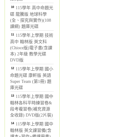
10
115學年 高中命題光
碟 龍騰版 地球科學
(全、探究與實作)(108
課綱) 題庫光碟
11
115學年上學期 技術
高中 翰林版 英文科
(Chioce版)電子書(含課
本) 2年級 教學光碟
DVD版
12
115學年上學期 國小
命題光碟 康軒版 英語
Super Team (第1冊) 題
庫光碟
13
115學年上學期 國中
翰林各科平時練習卷&
段考複習卷(補充資源
全收錄) DVD版(2片裝)
14
115學年上學期 國中
翰林版 英文課習備(含
課本+習作+備課用書)