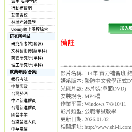
寰宇 名師學院
行動補習網
艾爾雲校
林晟老師數學
加入
Udemy線上課程綜合
研究所考試
備註
研究所考試(套裝)
文科藝術傳播(單科)
商管研究所(單科)
理工研究所(單科)
--=-=-=-=-=-=-=-=-=-=-=-=-=-=-
就業考試(合集)
影片名稱: 114年 實力補習班 
銀行考試
語系版本: 繁體中文教學正式D
中華郵政
光碟片數: 25片裝(單面DVD)
台灣菸酒
安裝說明: MP4檔
中油新進僱員
作業平臺: Windows 7/8/10/11
台電新進僱員
影片類型: 公職考試教學
國營事業
更新日期: 2026.01.02
台鐵營運人員
相關網址: http://www.shi-li.com.
中華電信