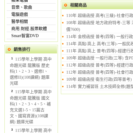
蘋果電腦
相關商品
音樂、歌曲
電腦遊戲
110年 超級函授 高考(三級)-社會行政
醫學相關
108年 超級函授 地方政府特考-三等 
商用.財經.股票軟體
價7600)
Smart智富DVD
114年 金榜函授 普考(四等) 一般行政 
114年 高點/高上 高考(三等)-一般民政
銷售排行
111年 高點/高上 普考(四等)-經建行政
109年 超級函授 一般行政(三等) 含P
1
115學年上學期 高中
112年 超級函授 普考(四等)-經建行政 
命題光碟 龍騰版 歷史
科(1、2、3、選修I、
112年 超級函授 普考(四等)-社會行政 
選修II)(108課綱) 題庫
109年 超級函授 衛生行政(四等普考) 
光碟
114年 實力補習班 土木技師全修(題型
2
115學年上學期 高中
命題光碟 龍騰版 國文
科(1、2、3、4、5、補
充文選1-5、15篇古
文、國寫資源)(108課
綱) 題庫光碟
3
115學年上學期 高中