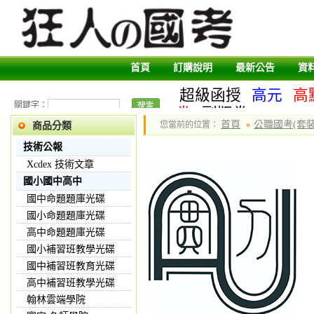
首頁
訂購說明
最新公告
資
超級函授
高元
高
關鍵字：
卷
副版卷
首頁
公職國考(套裝
您當前的位置：
»
商品分類
技術公報
Xcdex 技術文章
國小國中高中
國中命題題庫光碟
國小命題題庫光碟
高中命題題庫光碟
國小補習班教學光碟
國中補習班教育光碟
高中補習班教學光碟
翰林雲端學院