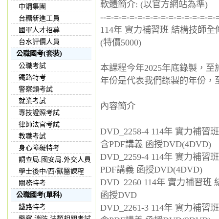
軟體簡介: (以官方網站為準)
中鋼集團
--=-=-=-=-=-=-=-=-=-=-=-=-=-=-
台糖新進工員
114年 實力補習班 結構技師全修
國軍人才招募
(特價5000)
台水評價人員
公職國考(套裝)
公職考試
本課程今年2025年底錄製，
鐵路特考
年份是代表我們錄製的年份，
警察類考試
就業考試
內容簡介
專技證照考試
律師法官考試
DVD_2258-4 114年 實力
教職考試
含PDF講義 函授DVD(4DVD)
身心障礙特考
DVD_2259-4 114年 實力
調查局.國安局.外交人員
PDF講義 函授DVD(4DVD)
學士後中/西/獸醫課程
DVD_2260 114年 實力補習
關務特考
函授DVD
公職國考(單科)
DVD_2261-3 114年 實力
鐵路特考
警察,消防,法類相關考試