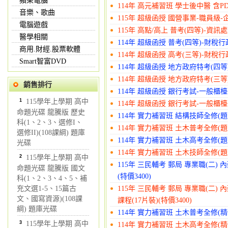
蘋果電腦
114年 高元補習班 學士後中醫 含PD
音樂、歌曲
115年 超級函授 國營事業-職員級-企管
電腦遊戲
115年 高點/高上 普考(四等)-資訊處
醫學相關
114年 超級函授 普考(四等)-財稅行政
商用.財經.股票軟體
114年 超級函授 高考(三等)-財稅行政
Smart智富DVD
114年 超級函授 地方政府特考(四等)
114年 超級函授 地方政府特考(三等)
銷售排行
114年 超級函授 銀行考試-一般櫃檯人
1
115學年上學期 高中
114年 超級函授 銀行考試-一般櫃檯人
命題光碟 龍騰版 歷史
114年 實力補習班 結構技師全修(題型
科(1、2、3、選修I、
114年 實力補習班 土木普考全修(題型
選修II)(108課綱) 題庫
114年 實力補習班 土木高考全修(題型
光碟
114年 實力補習班 土木技師全修(題型
2
115學年上學期 高中
115年 三民輔考 郵局 專業職(二)
命題光碟 龍騰版 國文
(特價3400)
科(1、2、3、4、5、補
充文選1-5、15篇古
115年 三民輔考 郵局 專業職(二
文、國寫資源)(108課
課程(17片裝)(特價3400)
綱) 題庫光碟
114年 實力補習班 土木普考全修(精修
3
115學年上學期 高中
114年 實力補習班 土木高考全修(精修