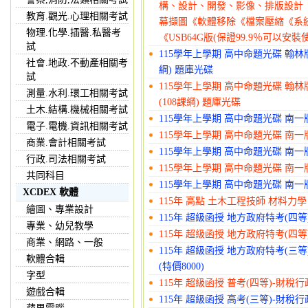
構、設計、開發、影像、排版設計
教育.觀光.心理相關考試
幕擷圖《軟體移除《檔案壓縮《系統輔
物理.化學.插醫.私醫考
《USB64G版(保證99.9％可以安裝
試
115學年上學期 高中命題光碟 翰林版 
社會.地政.不動產相關考
綱) 題庫光碟
試
115學年上學期 高中命題光碟 翰林版 
測量.水利.環工相關考試
(108課綱) 題庫光碟
土木.結構.機械相關考試
115學年上學期 高中命題光碟 南一版 
電子.電機.資訊相關考試
115學年上學期 高中命題光碟 南一版 
商業.會計相關考試
115學年上學期 高中命題光碟 南一版 
行政.司法相關考試
115學年上學期 高中命題光碟 南一版 
共同科目
115學年上學期 高中命題光碟 南一版
XCDEX 軟體
115年 高點 土木工程技師 材料力學 (
繪圖、專業設計
115年 超級函授 地方政府特考(四等)
專業、幼兒教學
115年 超級函授 地方政府特考(四等)
商業、網路、一般
115年 超級函授 地方政府特考(三等
軟體合輯
(特價8000)
字型
115年 超級函授 普考(四等)-財稅行政
遊戲合輯
115年 超級函授 高考(三等)-財稅行政