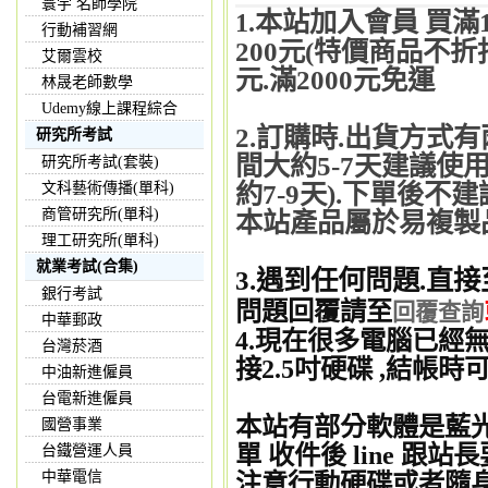
寰宇 名師學院
本站加入會員 買滿
1.
行動補習網
200元(特價商品不折
艾爾雲校
元.滿2000元免運
林晟老師數學
Udemy線上課程綜合
2.訂購時.出貨方式
研究所考試
間大約5-7天建議使用
研究所考試(套裝)
約7-9天).下單後不
文科藝術傳播(單科)
商管研究所(單科)
本站產品屬於易複製品
理工研究所(單科)
就業考試(合集)
3.遇到任何問題.直接
銀行考試
問題回覆請至
回覆查詢
中華郵政
4.現在很多電腦已經無
台灣菸酒
接2.5吋硬碟 ,結帳
中油新進僱員
台電新進僱員
本站有部分軟體是藍
國營事業
單 收件後 line 跟
台鐵營運人員
中華電信
注意行動硬碟或者隨