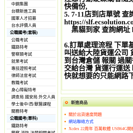
中鋼集團
快備份,
台糖新進工員
5. 7-11店到店單號 
國軍人才招募
https://slf.ecsolutio
台水評價人員
黑貓到家 查詢網址 http:/
公職國考(套裝)
公職考試
6.訂單處理流程 下
鐵路特考
叫送給大陸貨運公司 
警察類考試
到台灣倉儲 報關 過關
就業考試
交給台灣 貨運行運送 
專技證照考試
快就想要的只能網路
律師法官考試
教職考試
身心障礙特考
調查局.國安局.外交人員
新進商品
學士後中/西/獸醫課程
關務特考
關於出貨速度問題
公職國考(單科)
網站聯絡方式
鐵路特考
Xcdex 22周年 百萬軟體 USB64
警察,消防,法類相關考試