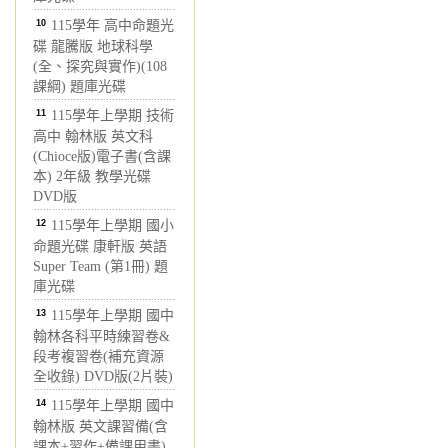
10
115學年 高中命題光
碟 龍騰版 地球科學
(全、探究與實作)(108
課綱) 題庫光碟
11
115學年上學期 技術
高中 翰林版 英文科
(Chioce版)電子書(含課
本) 2年級 教學光碟
DVD版
12
115學年上學期 國小
命題光碟 康軒版 英語
Super Team (第1冊) 題
庫光碟
13
115學年上學期 國中
翰林各科平時練習卷&
段考複習卷(補充資源
全收錄) DVD版(2片裝)
14
115學年上學期 國中
翰林版 英文課習備(含
課本+習作+備課用書)