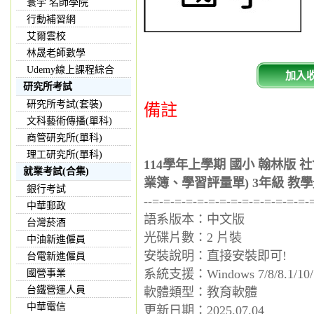
寰宇 名師學院
行動補習網
艾爾雲校
林晟老師數學
Udemy線上課程綜合
加入
研究所考試
研究所考試(套裝)
備註
文科藝術傳播(單科)
商管研究所(單科)
理工研究所(單科)
114學年上學期 國小 翰林版
就業考試(合集)
業簿、學習評量單) 3年級 教學
銀行考試
--=-=-=-=-=-=-=-=-=-=-=-=-=-=-
中華郵政
語系版本：中文版
台灣菸酒
光碟片數：2 片裝
中油新進僱員
安裝說明：直接安裝即可!
台電新進僱員
系統支援：Windows 7/8/8.1/10/
國營事業
台鐵營運人員
軟體類型：教育軟體
中華電信
更新日期：2025.07.04