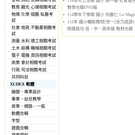
114學年上學期 國小 南一版 社會
教育.觀光.心理相關考試
教學光碟DVD版
物理.化學.插醫.私醫考
114學年下學期 國小 何嘉仁 Go Mag
試
112年 國小輔助教材[世一]活力成語100
社會.地政.不動產相關考
照樣造句 低、中、高年級 教材光碟
試
測量.水利.環工相關考試
土木.結構.機械相關考試
電子.電機.資訊相關考試
商業.會計相關考試
行政.司法相關考試
共同科目
XCDEX 軟體
繪圖、專業設計
專業、幼兒教學
商業、網路、一般
軟體合輯
字型
遊戲合輯