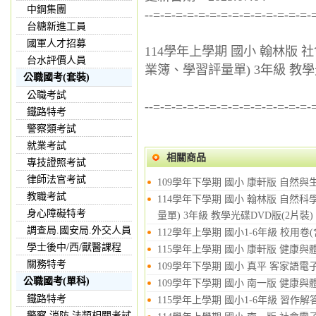
中鋼集團
--=-=-=-=-=-=-=-=-=-=-=-=-=-=-
台糖新進工員
國軍人才招募
114學年上學期 國小 翰林版
台水評價人員
業簿、學習評量單) 3年級 教學
公職國考(套裝)
公職考試
--=-=-=-=-=-=-=-=-=-=-=-=-=-=-
鐵路特考
警察類考試
就業考試
相關商品
專技證照考試
律師法官考試
109學年下學期 國小 康軒版 自然與
教職考試
114學年下學期 國小 翰林版 自
身心障礙特考
量單) 3年級 教學光碟DVD版(2片裝)
調查局.國安局.外交人員
112學年上學期 國小1-6年級 校用卷
學士後中/西/獸醫課程
115學年上學期 國小 康軒版 健康與
關務特考
109學年下學期 國小 真平 客家語電子
公職國考(單科)
109學年下學期 國小 南一版 健康與
鐵路特考
115學年上學期 國小1-6年級 習作解
警察,消防,法類相關考試