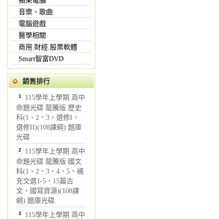
蘋果電腦
音樂、歌曲
電腦遊戲
醫學相關
商用.財經.股票軟體
Smart智富DVD
銷售排行
1
115學年上學期 高中
命題光碟 龍騰版 歷史
科(1、2、3、選修I、
選修II)(108課綱) 題庫
光碟
2
115學年上學期 高中
命題光碟 龍騰版 國文
科(1、2、3、4、5、補
充文選1-5、15篇古
文、國寫資源)(108課
綱) 題庫光碟
3
115學年上學期 高中