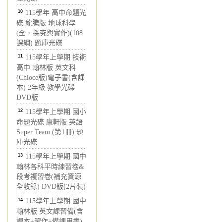
10
115學年 高中命題光
碟 龍騰版 地球科學
(全、探究與實作)(108
課綱) 題庫光碟
11
115學年上學期 技術
高中 翰林版 英文科
(Chioce版)電子書(含課
本) 2年級 教學光碟
DVD版
12
115學年上學期 國小
命題光碟 康軒版 英語
Super Team (第1冊) 題
庫光碟
13
115學年上學期 國中
翰林各科平時練習卷&
段考複習卷(補充資源
全收錄) DVD版(2片裝)
14
115學年上學期 國中
翰林版 英文課習備(含
課本+習作+備課用書)