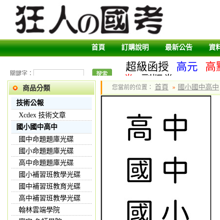
首頁
訂購說明
最新公告
資
超級函授
高元
高
關鍵字：
卷
副版卷
首頁
國小國中高中
您當前的位置：
»
商品分類
技術公報
Xcdex 技術文章
國小國中高中
國中命題題庫光碟
國小命題題庫光碟
高中命題題庫光碟
國小補習班教學光碟
國中補習班教育光碟
高中補習班教學光碟
翰林雲端學院