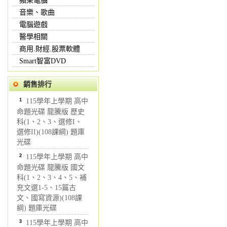
蘋果電腦
音樂、歌曲
電腦遊戲
醫學相關
商用.財經.股票軟體
Smart智富DVD
銷售排行
1
115學年上學期 高中
命題光碟 龍騰版 歷史
科(1、2、3、選修I、
選修II)(108課綱) 題庫
光碟
2
115學年上學期 高中
命題光碟 龍騰版 國文
科(1、2、3、4、5、補
充文選1-5、15篇古
文、國寫資源)(108課
綱) 題庫光碟
3
115學年上學期 高中