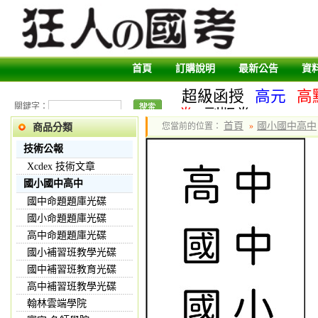
首頁
訂購說明
最新公告
資
超級函授
高元
高
關鍵字：
卷
副版卷
首頁
國小國中高中
您當前的位置：
»
商品分類
技術公報
Xcdex 技術文章
國小國中高中
國中命題題庫光碟
國小命題題庫光碟
高中命題題庫光碟
國小補習班教學光碟
國中補習班教育光碟
高中補習班教學光碟
翰林雲端學院