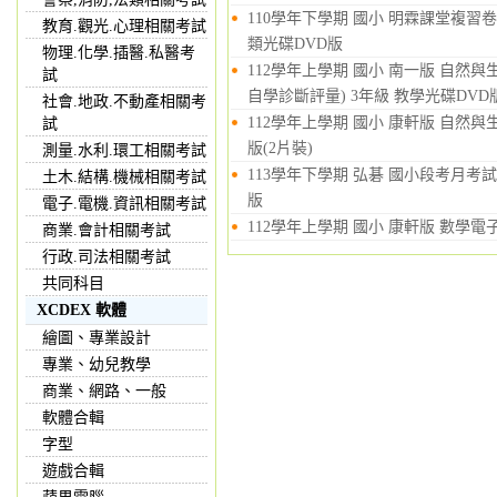
110學年下學期 國小 明霖課堂複習卷
教育.觀光.心理相關考試
類光碟DVD版
物理.化學.插醫.私醫考
112學年上學期 國小 南一版 自
試
自學診斷評量) 3年級 教學光碟DVD
社會.地政.不動產相關考
112學年上學期 國小 康軒版 自然與
試
版(2片裝)
測量.水利.環工相關考試
113學年下學期 弘碁 國小段考月考試
土木.結構.機械相關考試
版
電子.電機.資訊相關考試
112學年上學期 國小 康軒版 數學電
商業.會計相關考試
行政.司法相關考試
共同科目
XCDEX 軟體
繪圖、專業設計
專業、幼兒教學
商業、網路、一般
軟體合輯
字型
遊戲合輯