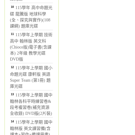
10
115學年 高中命題光
碟 龍騰版 地球科學
(全、探究與實作)(108
課綱) 題庫光碟
11
115學年上學期 技術
高中 翰林版 英文科
(Chioce版)電子書(含課
本) 2年級 教學光碟
DVD版
12
115學年上學期 國小
命題光碟 康軒版 英語
Super Team (第1冊) 題
庫光碟
13
115學年上學期 國中
翰林各科平時練習卷&
段考複習卷(補充資源
全收錄) DVD版(2片裝)
14
115學年上學期 國中
翰林版 英文課習備(含
課本+習作+備課用書)