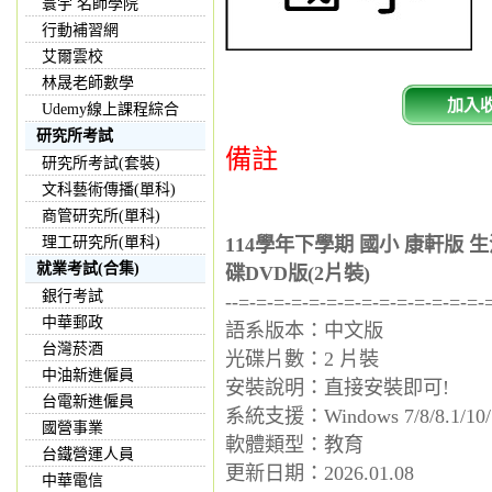
寰宇 名師學院
行動補習網
艾爾雲校
林晟老師數學
加入
Udemy線上課程綜合
研究所考試
備註
研究所考試(套裝)
文科藝術傳播(單科)
商管研究所(單科)
理工研究所(單科)
114學年下學期 國小 康軒版 
就業考試(合集)
碟DVD版(2片裝)
銀行考試
--=-=-=-=-=-=-=-=-=-=-=-=-=-=-
中華郵政
語系版本：中文版
台灣菸酒
光碟片數：2 片裝
中油新進僱員
安裝說明：直接安裝即可!
台電新進僱員
系統支援：Windows 7/8/8.1/10/
國營事業
軟體類型：教育
台鐵營運人員
更新日期：2026.01.08
中華電信