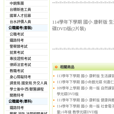
--=-=-=-=-=-=-=-=-=-=-=-=-=-=-
中鋼集團
台糖新進工員
國軍人才招募
114學年下學期 國小 康軒版 
台水評價人員
公職國考(套裝)
碟DVD版(2片裝)
公職考試
鐵路特考
警察類考試
--=-=-=-=-=-=-=-=-=-=-=-=-=-=-
就業考試
專技證照考試
律師法官考試
相關商品
教職考試
113學年下學期 國小 康軒版 生活課習
身心障礙特考
113學年下學期 國小命題光碟 何嘉仁 英文
調查局.國安局.外交人員
109學年上學期 國小 南一版 自然課
學士後中/西/獸醫課程
學光碟DVD版
關務特考
111學年下學期 國小 康軒版 健康與
公職國考(單科)
114學年下學期 國小 南一版 社
鐵路特考
量) 6年級 教學光碟DVD版
警察,消防,法類相關考試