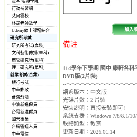
寰宇 名師學院
行動補習網
艾爾雲校
林晟老師數學
加入
Udemy線上課程綜合
研究所考試
備註
研究所考試(套裝)
文科藝術傳播(單科)
商管研究所(單科)
理工研究所(單科)
114學年下學期 國中 康軒各
就業考試(合集)
DVD版(2片裝)
銀行考試
--=-=-=-=-=-=-=-=-=-=-=-=-=-=-
中華郵政
語系版本：中文版
台灣菸酒
光碟片數：2 片裝
中油新進僱員
安裝說明：直接安裝即可!
台電新進僱員
系統支援：Windows 7/8/8.1/10/
國營事業
軟體類型：教育
台鐵營運人員
更新日期：2026.01.14
中華電信