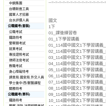
--=-=-=-=-=-=-=-=-=-=-=-=-=-=-
中鋼集團
台糖新進工員
國軍人才招募
國文
台水評價人員
公職國考(套裝)
1下
公職考試
01_課後練習卷
鐵路特考
01_1下學習講義
警察類考試
01_114國中國文1下學習講義_L
就業考試
02_114國中國文1下學習講義_L
專技證照考試
03_114國中國文1下學習講義_
律師法官考試
04_114國中國文1下學習講義_L
教職考試
05_114國中國文1下學習講義_L
身心障礙特考
06_114國中國文1下學習講義_L
調查局.國安局.外交人員
07_114國中國文1下學習講義_L
學士後中/西/獸醫課程
08_114國中國文1下學習講義_
關務特考
09_114國中國文1下學習講義_L
公職國考(單科)
10_114國中國文1下學習講義_L
鐵路特考
警察,消防,法類相關考試