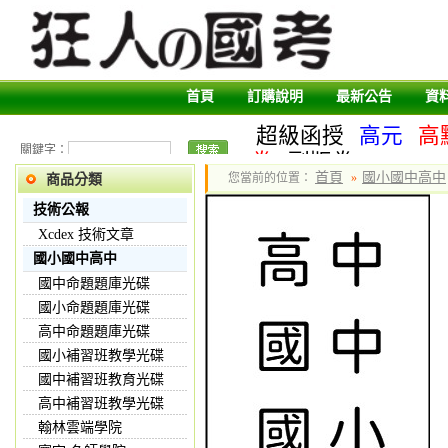
首頁
訂購說明
最新公告
資
超級函授
高元
高
關鍵字：
卷
副版卷
首頁
國小國中高中
您當前的位置：
»
商品分類
技術公報
Xcdex 技術文章
國小國中高中
國中命題題庫光碟
國小命題題庫光碟
高中命題題庫光碟
國小補習班教學光碟
國中補習班教育光碟
高中補習班教學光碟
翰林雲端學院