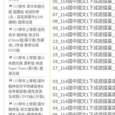
05_114國中國文1下成語擂臺_L
10
115學年 高中命題光
06_114國中國文1下成語擂臺_L
碟 龍騰版 地球科學
07_114國中國文1下成語擂臺_L
(全、探究與實作)(108
08_114國中國文1下成語擂臺_
課綱) 題庫光碟
09_114國中國文1下成語擂臺_L0
11
115學年上學期 技術
10_114國中國文1下成語擂臺_L
高中 翰林版 英文科
(Chioce版)電子書(含課
13_114國中國文1下成語擂臺_
本) 2年級 教學光碟
14_114國中國文1下成語擂臺_自
DVD版
15_114國中國文1下成語擂臺_
12
115學年上學期 國小
16_114國中國文1下成語擂臺_全
命題光碟 康軒版 英語
17_114國中國文1下成語擂臺_全
Super Team (第1冊) 題
庫光碟
03_114國中國文1下成語擂臺
13
115學年上學期 國中
翰林各科平時練習卷&
01_114國中國文1下成語擂臺講義
段考複習卷(補充資源
02_114國中國文1下成語擂臺講義
全收錄) DVD版(2片裝)
03_114國中國文1下成語擂臺講
14
115學年上學期 國中
04_114國中國文1下成語擂臺講義
翰林版 英文課習備(含
05_114國中國文1下成語擂臺講義
課本+習作+備課用書)