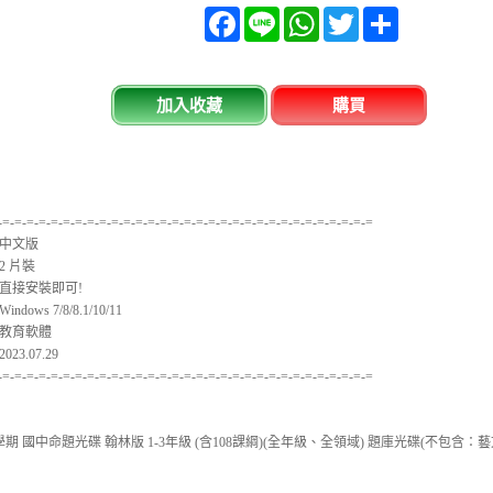
Facebook
Line
WhatsApp
Twitter
分
享
加入收藏
購買
-=-=-=-=-=-=-=-=-=-=-=-=-=-=-=-=-=-=-=-=-=-=-=-=-=-=-=-=-=-=-=
中文版
2 片裝
直接安裝即可!
ows 7/8/8.1/10/11
教育軟體
3.07.29
-=-=-=-=-=-=-=-=-=-=-=-=-=-=-=-=-=-=-=-=-=-=-=-=-=-=-=-=-=-=-=
學期 國中命題光碟 翰林版 1-3年級 (含108課綱)(全年級、全領域) 題庫光碟(不包含：