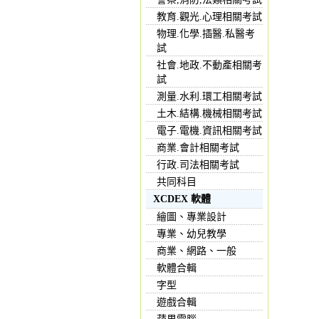
教育.觀光.心理相關考試
物理.化學.插醫.私醫考
試
社會.地政.不動產相關考
試
測量.水利.環工相關考試
土木.結構.機械相關考試
電子.電機.資訊相關考試
商業.會計相關考試
行政.司法相關考試
共同科目
XCDEX 軟體
繪圖、專業設計
專業、幼兒教學
商業、網路、一般
軟體合輯
字型
遊戲合輯