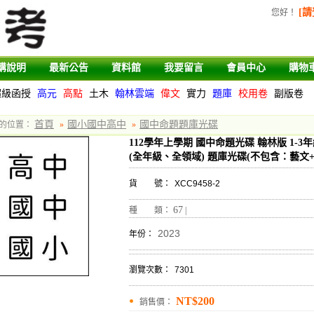
[請
您好
！
購說明
最新公告
資料館
我要留言
會員中心
購物
超級函授
高元
高點
土木
翰林雲端
偉文
實力
題庫
校用卷
副版卷
首頁
國小國中高中
國中命題題庫光碟
的位置：
»
»
112學年上學期 國中命題光碟 翰林版 1-3年級
(全年級、全領域) 題庫光碟(不包含：藝文+
貨 號：
XCC9458-2
67
種 類：
|
2023
年份：
瀏覽次數：
7301
NT$200
銷售價：