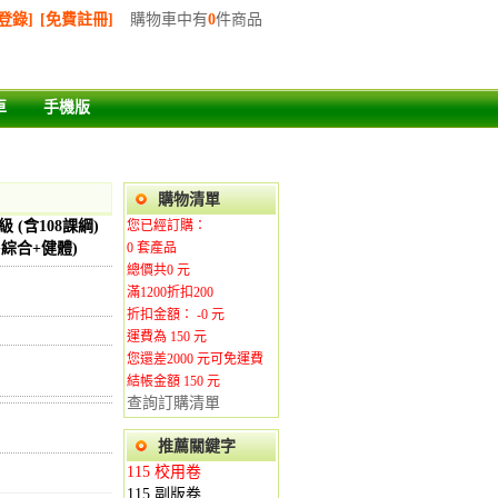
登錄]
[免費註冊]
購物車中有
0
件商品
車
手機版
購物清單
 (含108課綱)
您已經訂購：
綜合+健體)
0
套產品
總價共
0
元
滿1200折扣200
折扣金額： -
0
元
運費為
150
元
您還差
2000
元可免運費
結帳金額 150
元
查詢訂購清單
推薦關鍵字
115 校用卷
115 副版卷