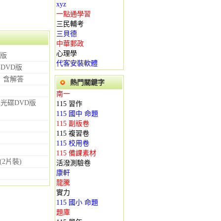
xyz
一點通學習
三民輔考
三貝德
中華郵政
心理學
D版
代客安裝軟體
DVD版
卷）含解答
熱門關鍵字
南一
學光碟DVD版
115 習作
115 國中 命題
115 副版卷
115 複習卷
115 校用卷
115 備課素材
2片裝)
活潑測驗卷
康軒
龍騰
實力
115 國小 命題
題庫