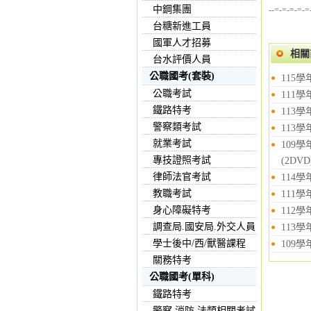
中鋼集團
--=-=-=-=-=
台糖新進工員
國軍人才招募
相關
台水評價人員
公職國考(套裝)
115
公職考試
111
鐵路特考
113
警察類考試
113
就業考試
109
專技證照考試
(2DVD
律師法官考試
114
教職考試
111
身心障礙特考
112
調查局.國安局.外交人員
113
學士後中/西/獸醫課程
109
關務特考
公職國考(單科)
鐵路特考
警察,消防,法類相關考試