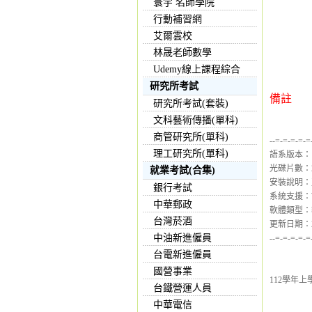
寰宇 名師學院
行動補習網
艾爾雲校
林晟老師數學
Udemy線上課程綜合
研究所考試
備註
研究所考試(套裝)
文科藝術傳播(單科)
商管研究所(單科)
--=-=-=-=-=
理工研究所(單科)
語系版本：
光碟片數：
就業考試(合集)
安裝說明：
銀行考試
系統支援：Wind
中華郵政
軟體類型：
台灣菸酒
更新日期：202
中油新進僱員
--=-=-=-=-=
台電新進僱員
國營事業
112學年上
台鐵營運人員
中華電信