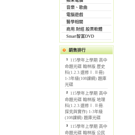
蘋果電腦
音樂、歌曲
電腦遊戲
醫學相關
商用.財經.股票軟體
Smart智富DVD
銷售排行
1
115學年上學期 高中
命題光碟 翰林版 歷史
科(1.2.3.選修Ⅰ.Ⅱ冊)
1-3年級(108課綱) 題庫
光碟
2
115學年上學期 高中
命題光碟 翰林版 地理
科(1.2.3.選修Ⅰ.Ⅱ冊.
探究與實作) 1-3年級
(108課綱) 題庫光碟
3
115學年上學期 高中
命題光碟 翰林版 公民