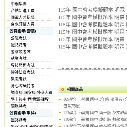
中鋼集團
115年 國中會考模擬題本 明霖 
台糖新進工員
115年 國中會考模擬題本 明霖 國文
國軍人才招募
115年 國中會考模擬題本 明霖 數學
台水評價人員
公職國考(套裝)
115年 國中會考模擬題本 明霖 社會
公職考試
115年 國中會考模擬題本 明霖 自然
鐵路特考
115年 國中會考模擬題本 明霖 英文
警察類考試
就業考試
專技證照考試
--=-=-=-=-=-=-=-=-=-=-=-=-=-=-
律師法官考試
教職考試
身心障礙特考
相關商品
調查局.國安局.外交人員
學士後中/西/獸醫課程
109學年上學期 國中 3年級 校用卷 
包含英聽)
關務特考
113學年下學期 國中 南一版 英文教學
公職國考(單科)
110學年上學期 國中 康軒版 數學備
鐵路特考
110學年下學期 國中 翰林版 科技電
警察,消防,法類相關考試