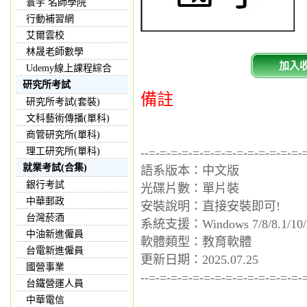
寰宇 名師學院
行動補習網
艾爾雲校
林晟老師數學
加入
Udemy線上課程綜合
研究所考試
備註
研究所考試(套裝)
文科藝術傳播(單科)
商管研究所(單科)
理工研究所(單科)
--=-=-=-=-=-=-=-=-=-=-=-=-=-=-
就業考試(合集)
語系版本：中文版
銀行考試
光碟片數：單片裝
中華郵政
安裝說明：直接安裝即可!
台灣菸酒
系統支援：Windows 7/8/8.1/10/
中油新進僱員
軟體類型：教育軟體
台電新進僱員
更新日期：2025.07.25
國營事業
--=-=-=-=-=-=-=-=-=-=-=-=-=-=-
台鐵營運人員
中華電信