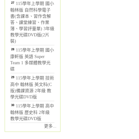
27
115學年上學期 國小
翰林版 自然科學電子
書(含課本、習作含解
答、課堂練習、作業
簿、學習評量單) 3年級
教學光碟DVD版(2片
裝)
28
115學年上學期 國小
康軒版 英語 Super
Team 1 多媒體教學光
碟
29
115學年上學期 技術
高中 翰林版 英文科(C
版)備課資源 2年級 教
學光碟DVD版
30
115學年上學期 高中
翰林版 歷史科 2年級
教學光碟DVD版
更多...