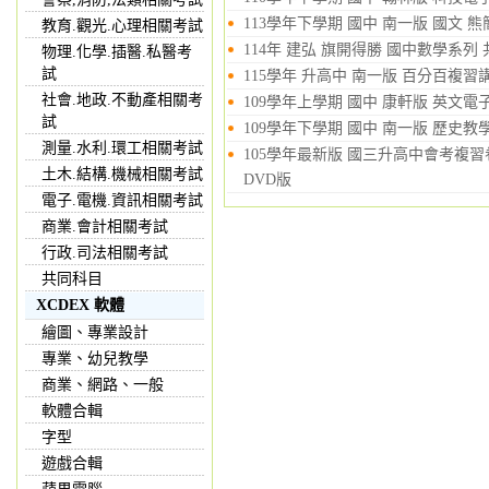
113學年下學期 國中 南一版 國文 
教育.觀光.心理相關考試
114年 建弘 旗開得勝 國中數學系列 
物理.化學.插醫.私醫考
試
115學年 升高中 南一版 百分百複習講義
社會.地政.不動產相關考
109學年上學期 國中 康軒版 英文電
試
109學年下學期 國中 南一版 歷史教學
測量.水利.環工相關考試
105學年最新版 國三升高中會考複習
土木.結構.機械相關考試
DVD版
電子.電機.資訊相關考試
商業.會計相關考試
行政.司法相關考試
共同科目
XCDEX 軟體
繪圖、專業設計
專業、幼兒教學
商業、網路、一般
軟體合輯
字型
遊戲合輯