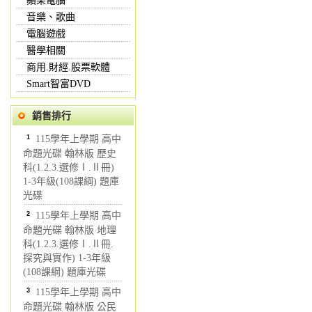
蘋果電腦
音樂、歌曲
電腦遊戲
醫學相關
商用.財經.股票軟體
Smart智富DVD
銷售排行
1
115學年上學期 高中
命題光碟 翰林版 歷史
科(1.2.3.選修Ⅰ.Ⅱ冊)
1-3年級(108課綱) 題庫
光碟
2
115學年上學期 高中
命題光碟 翰林版 地理
科(1.2.3.選修Ⅰ.Ⅱ冊.
探究與實作) 1-3年級
(108課綱) 題庫光碟
3
115學年上學期 高中
命題光碟 翰林版 公民