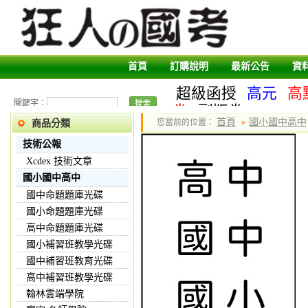
首頁
訂購說明
最新公告
資
超級函授
高元
高
關鍵字：
卷
副版卷
首頁
國小國中高中
您當前的位置：
»
商品分類
技術公報
Xcdex 技術文章
國小國中高中
國中命題題庫光碟
國小命題題庫光碟
高中命題題庫光碟
國小補習班教學光碟
國中補習班教育光碟
高中補習班教學光碟
翰林雲端學院