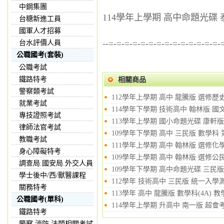
中鋼集團
114學年上學期 高中命題光碟 
台糖新進工員
國軍人才招募
--=-=-=-=-=-=-=-=-=-=-=-=-=-=-
台水評價人員
公職國考(套裝)
公職考試
鐵路特考
相關商品
警察類考試
112學年上學期 高中 龍騰版 選修歷史
就業考試
114學年下學期 技術高中 翰林版 國
專技證照考試
113學年上學期 國小命題光碟 康軒版 英語Fo
律師法官考試
109學年下學期 高中 三民版 數學科 第
教職考試
111學年上學期 高中 翰林版 選修化
身心障礙特考
109學年上學期 高中 翰林版 選修公民
調查局.國安局.外交人員
109學年下學期 高中命題光碟 三民版 
學士後中/西/獸醫課程
112學年 技術高中 三民版 統一入
關務特考
113學年 高中 龍騰版 數學科(4A) 
公職國考(單科)
114學年上學期 升高中 南一版 超會考
鐵路特考
警察,消防,法類相關考試