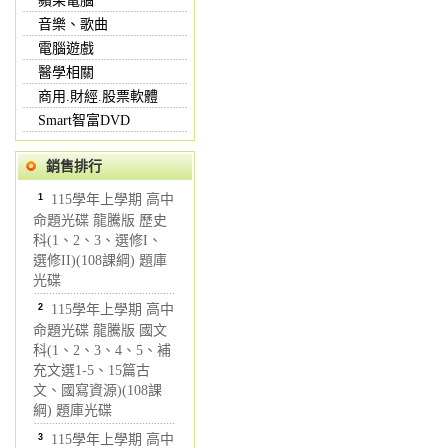
蘋果電腦
音樂、歌曲
電腦遊戲
醫學相關
商用.財經.股票軟體
Smart智富DVD
銷售排行
1
115學年上學期 高中
命題光碟 龍騰版 歷史
科(1、2、3、選修I、
選修II)(108課綱) 題庫
光碟
2
115學年上學期 高中
命題光碟 龍騰版 國文
科(1、2、3、4、5、補
充文選1-5、15篇古
文、國寫資源)(108課
綱) 題庫光碟
3
115學年上學期 高中