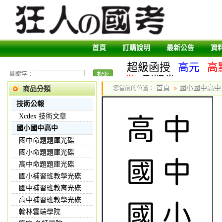
首頁
訂購說明
最新公告
資
超級函授
高元
高
關鍵字：
卷
副版卷
首頁
國小國中高中
您當前的位置：
»
商品分類
技術公報
Xcdex 技術文章
國小國中高中
國中命題題庫光碟
國小命題題庫光碟
高中命題題庫光碟
國小補習班教學光碟
國中補習班教育光碟
高中補習班教學光碟
翰林雲端學院