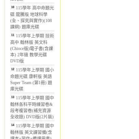
10
115學年 高中命題光
碟 龍騰版 地球科學
(全、探究與實作)(108
課綱) 題庫光碟
11
115學年上學期 技術
高中 翰林版 英文科
(Chioce版)電子書(含課
本) 2年級 教學光碟
DVD版
12
115學年上學期 國小
命題光碟 康軒版 英語
Super Team (第1冊) 題
庫光碟
13
115學年上學期 國中
翰林各科平時練習卷&
段考複習卷(補充資源
全收錄) DVD版(2片裝)
14
115學年上學期 國中
翰林版 英文課習備(含
課本+習作+備課用書)