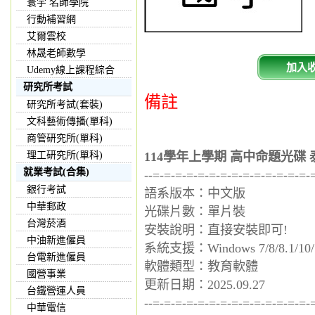
寰宇 名師學院
行動補習網
艾爾雲校
林晟老師數學
加入
Udemy線上課程綜合
研究所考試
備註
研究所考試(套裝)
文科藝術傳播(單科)
商管研究所(單科)
理工研究所(單科)
114學年上學期 高中命題光碟 
就業考試(合集)
--=-=-=-=-=-=-=-=-=-=-=-=-=-=-
銀行考試
語系版本：中文版
中華郵政
光碟片數：單片裝
台灣菸酒
安裝說明：直接安裝即可!
中油新進僱員
系統支援：Windows 7/8/8.1/10/
台電新進僱員
軟體類型：教育軟體
國營事業
更新日期：2025.09.27
台鐵營運人員
--=-=-=-=-=-=-=-=-=-=-=-=-=-=-
中華電信