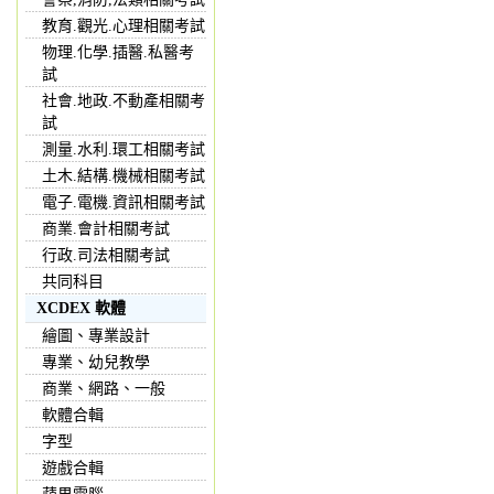
教育.觀光.心理相關考試
物理.化學.插醫.私醫考
試
社會.地政.不動產相關考
試
測量.水利.環工相關考試
土木.結構.機械相關考試
電子.電機.資訊相關考試
商業.會計相關考試
行政.司法相關考試
共同科目
XCDEX 軟體
繪圖、專業設計
專業、幼兒教學
商業、網路、一般
軟體合輯
字型
遊戲合輯