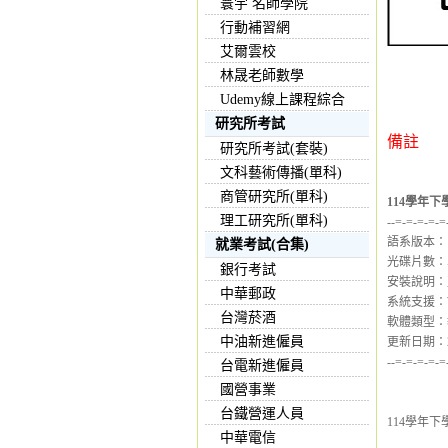
寰宇 名師學院
行動補習網
艾爾雲校
林晟老師數學
Udemy線上課程綜合
研究所考試
備註
研究所考試(套裝)
文科藝術傳播(單科)
商管研究所(單科)
114學年下學
理工研究所(單科)
--=-=-=-=-=
語系版本：
就業考試(合集)
光碟片數：
銀行考試
安裝說明：
中華郵政
系統支援：Wind
台灣菸酒
軟體類型：
中油新進僱員
更新日期：202
--=-=-=-=-=
台電新進僱員
國營事業
台鐵營運人員
114學年下學
中華電信