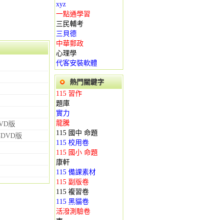
xyz
一點通學習
三民輔考
三貝德
中華郵政
心理學
代客安裝軟體
熱門關鍵字
115 習作
題庫
實力
龍騰
VD版
115 國中 命題
碟DVD版
115 校用卷
115 國小 命題
康軒
115 備課素材
115 副版卷
115 複習卷
115 黑貓卷
活潑測驗卷