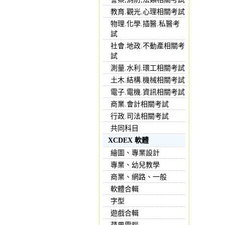
教育.觀光.心理相關考試
物理.化學.插醫.私醫考
試
社會.地政.不動產相關考
試
測量.水利.環工相關考試
土木.結構.機械相關考試
電子.電機.資訊相關考試
商業.會計相關考試
行政.司法相關考試
共同科目
XCDEX 軟體
繪圖、專業設計
專業、幼兒教學
商業、網路、一般
軟體合輯
字型
遊戲合輯