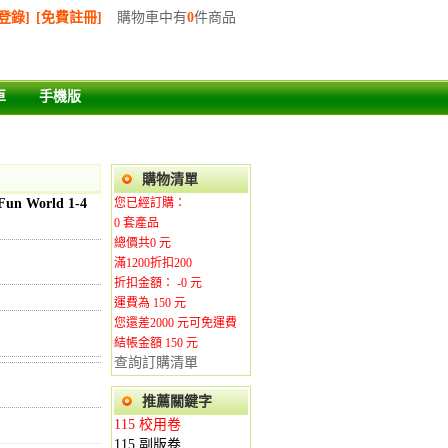
登錄]
[免費註冊]
購物車中有
0
件商品
車
手機版
購物清單
World 1-4
您已經訂購：
0
套產品
總價共
0
元
滿1200折扣200
折扣金額： -
0
元
運費為
150
元
您還差
2000
元可免運費
結帳金額 150
元
查詢訂購清單
推薦關鍵字
115 校用卷
115 副版卷