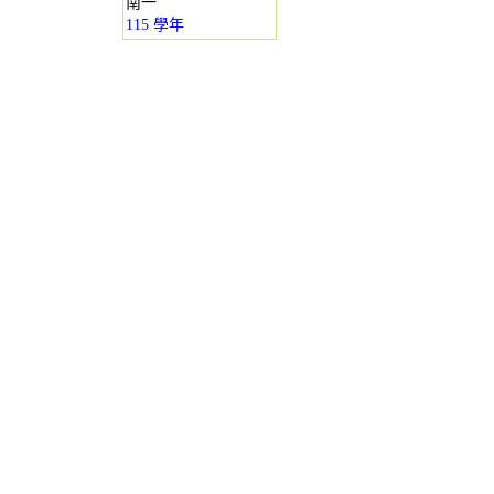
南一
115 學年