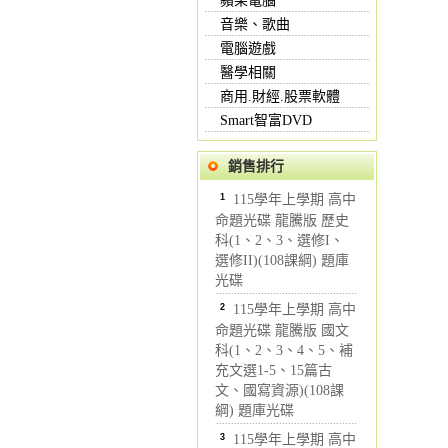
蘋果電腦
音樂、歌曲
電腦遊戲
醫學相關
商用.財經.股票軟體
Smart智富DVD
銷售排行
1
115學年上學期 高中
命題光碟 龍騰版 歷史
科(1、2、3、選修I、
選修II)(108課綱) 題庫
光碟
2
115學年上學期 高中
命題光碟 龍騰版 國文
科(1、2、3、4、5、補
充文選1-5、15篇古
文、國寫資源)(108課
綱) 題庫光碟
3
115學年上學期 高中