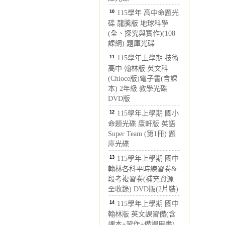
10
115學年 高中命題光
碟 龍騰版 地球科學
(全、探究與實作)(108
課綱) 題庫光碟
11
115學年上學期 技術
高中 翰林版 英文科
(Chioce版)電子書(含課
本) 2年級 教學光碟
DVD版
12
115學年上學期 國小
命題光碟 康軒版 英語
Super Team (第1冊) 題
庫光碟
13
115學年上學期 國中
翰林各科平時練習卷&
段考複習卷(補充資源
全收錄) DVD版(2片裝)
14
115學年上學期 國中
翰林版 英文課習備(含
課本+習作+備課用書)