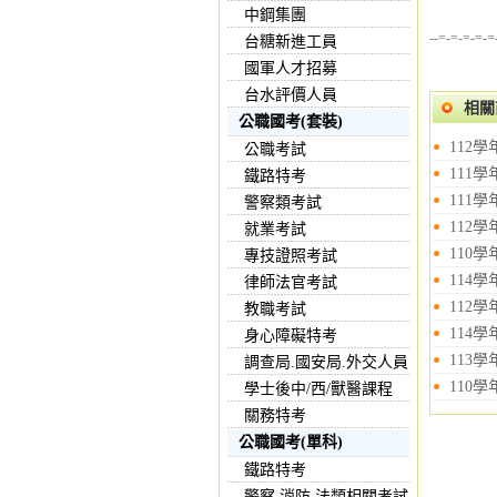
中鋼集團
--=-=-=-=-=
台糖新進工員
國軍人才招募
台水評價人員
相關
公職國考(套裝)
112
公職考試
111學
鐵路特考
111
警察類考試
112
就業考試
110
專技證照考試
114
律師法官考試
112
教職考試
114
身心障礙特考
113
調查局.國安局.外交人員
110學
學士後中/西/獸醫課程
關務特考
公職國考(單科)
鐵路特考
警察,消防,法類相關考試