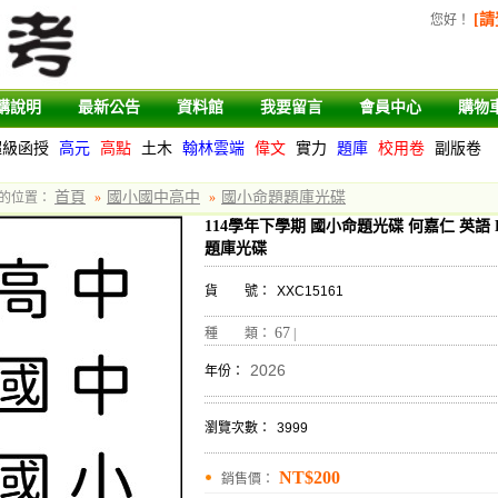
[請
您好
！
購說明
最新公告
資料館
我要留言
會員中心
購物
超級函授
高元
高點
土木
翰林雲端
偉文
實力
題庫
校用卷
副版卷
首頁
國小國中高中
國小命題題庫光碟
的位置：
»
»
114學年下學期 國小命題光碟 何嘉仁 英語 Fun 
題庫光碟
貨 號：
XXC15161
67
種 類：
|
2026
年份：
瀏覽次數：
3999
NT$200
銷售價：