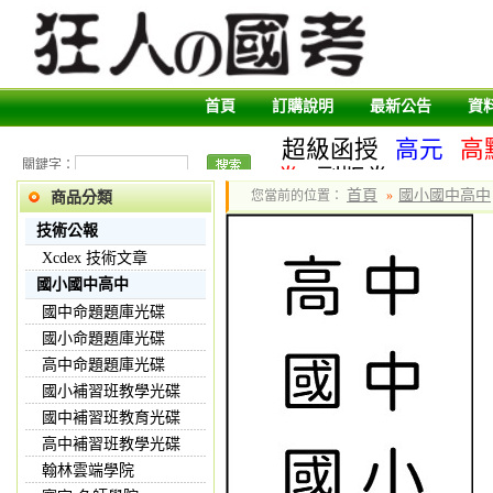
首頁
訂購說明
最新公告
資
超級函授
高元
高
關鍵字：
卷
副版卷
首頁
國小國中高中
您當前的位置：
»
商品分類
技術公報
Xcdex 技術文章
國小國中高中
國中命題題庫光碟
國小命題題庫光碟
高中命題題庫光碟
國小補習班教學光碟
國中補習班教育光碟
高中補習班教學光碟
翰林雲端學院