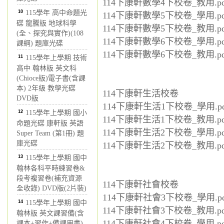
114下康軒數學4下校卷_教用.pd
10
115學年 高中命題光
114下康軒數學5下校卷_學用.pd
碟 龍騰版 地球科學
114下康軒數學5下校卷_教用.pd
(全、探究與實作)(108
114下康軒數學6下校卷_學用.pd
課綱) 題庫光碟
114下康軒數學6下校卷_教用.pd
11
115學年上學期 技術
高中 翰林版 英文科
(Chioce版)電子書(含課
本) 2年級 教學光碟
114下康軒生活校卷
DVD版
114下康軒生活1下校卷_學用.pd
12
115學年上學期 國小
114下康軒生活1下校卷_教用.pd
命題光碟 康軒版 英語
114下康軒生活2下校卷_學用.pd
Super Team (第1冊) 題
庫光碟
114下康軒生活2下校卷_教用.pd
13
115學年上學期 國中
翰林各科平時練習卷&
段考複習卷(補充資源
114下康軒社會校卷
全收錄) DVD版(2片裝)
114下康軒社會3下校卷_學用.pd
14
115學年上學期 國中
114下康軒社會3下校卷_教用.pd
翰林版 英文課習備(含
114下康軒社會4下校卷_學用.pd
課本+習作+備課用書)