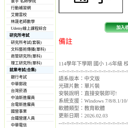
寰宇 名師學院
行動補習網
艾爾雲校
林晟老師數學
加入
Udemy線上課程綜合
研究所考試
備註
研究所考試(套裝)
文科藝術傳播(單科)
商管研究所(單科)
理工研究所(單科)
114學年下學期 國小 1-6年級
就業考試(合集)
--=-=-=-=-=-=-=-=-=-=-=-=-=-=-
銀行考試
語系版本：中文版
中華郵政
光碟片數：單片裝
台灣菸酒
安裝說明：直接安裝即可!
中油新進僱員
系統支援：Windows 7/8/8.1/10/
台電新進僱員
軟體類型：教育軟體
國營事業
更新日期：2026.02.03
台鐵營運人員
--=-=-=-=-=-=-=-=-=-=-=-=-=-=-
中華電信