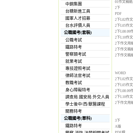
01作文稿
中鋼集團
2下
台糖新進工員
PDF
國軍人才招募
2下L02作
台水評價人員
2下L05作
2下L08.
公職國考(套裝)
2下L10作文
公職考試
2下作文用紙2
鐵路特考
2下作文稿紙
警察類考試
2下作文稿紙
就業考試
專技證照考試
WORD
律師法官考試
2下L02作
教職考試
2下L05作
身心障礙特考
2下L08.
調查局.國安局.外交人員
2下L10作文
2下作文用紙2
學士後中/西/獸醫課程
關務特考
公職國考(單科)
3下
鐵路特考
A版
PDF檔
警察,消防,法類相關考試