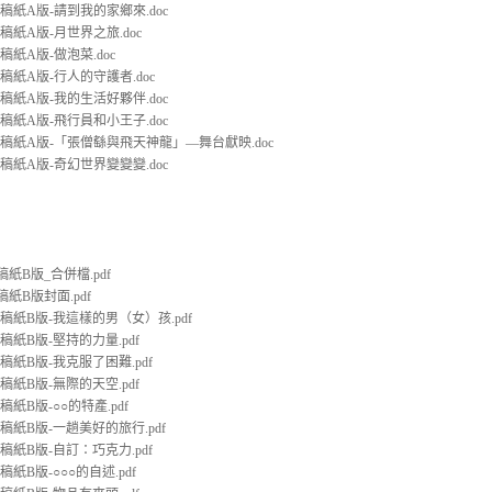
文稿紙A版-請到我的家鄉來.doc
文稿紙A版-月世界之旅.doc
文稿紙A版-做泡菜.doc
文稿紙A版-行人的守護者.doc
文稿紙A版-我的生活好夥伴.doc
文稿紙A版-飛行員和小王子.doc
文稿紙A版-「張僧繇與飛天神龍」—舞台獻映.doc
文稿紙A版-奇幻世界變變變.doc
稿紙B版_合併檔.pdf
稿紙B版封面.pdf
文稿紙B版-我這樣的男（女）孩.pdf
文稿紙B版-堅持的力量.pdf
文稿紙B版-我克服了困難.pdf
文稿紙B版-無際的天空.pdf
稿紙B版-○○的特產.pdf
文稿紙B版-一趟美好的旅行.pdf
文稿紙B版-自訂：巧克力.pdf
稿紙B版-○○○的自述.pdf