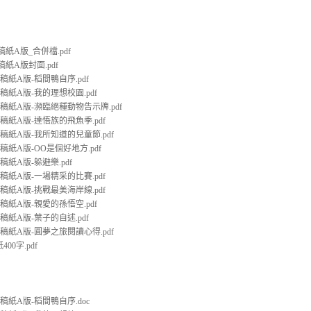
稿紙A版_合併檔.pdf
稿紙A版封面.pdf
文稿紙A版-稻間鴨自序.pdf
文稿紙A版-我的理想校園.pdf
文稿紙A版-瀕臨絕種動物告示牌.pdf
文稿紙A版-達悟族的飛魚季.pdf
文稿紙A版-我所知道的兒童節.pdf
文稿紙A版-OO是個好地方.pdf
稿紙A版-躲避樂.pdf
文稿紙A版-一場精采的比賽.pdf
文稿紙A版-挑戰最美海岸線.pdf
文稿紙A版-親愛的孫悟空.pdf
文稿紙A版-葉子的自述.pdf
文稿紙A版-圓夢之旅閱讀心得.pdf
00字.pdf
文稿紙A版-稻間鴨自序.doc