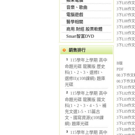
蘋果電腦
3下L05作
音樂、歌曲
3下L06作
電腦遊戲
3下L07作
3下L08作
醫學相關
3下L09作
商用.財經.股票軟體
3下L10作
Smart智富DVD
3下L11作
3下L12作
銷售排行
1
115學年上學期 高中
B版
命題光碟 龍騰版 歷史
PDF
科(1、2、3、選修I、
00.3下作文
選修II)(108課綱) 題庫
00.3下作文
光碟
3下L01作
2
115學年上學期 高中
3下L02作
命題光碟 龍騰版 國文
3下L03作
科(1、2、3、4、5、補
3下L04作
充文選1-5、15篇古
3下L05作文
文、國寫資源)(108課
3下L06作
綱) 題庫光碟
3下L07作
3下L08作文
3
115學年上學期 高中