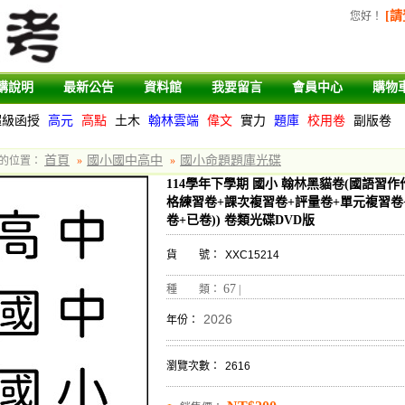
[請
您好
！
購說明
最新公告
資料館
我要留言
會員中心
購物
超級函授
高元
高點
土木
翰林雲端
偉文
實力
題庫
校用卷
副版卷
首頁
國小國中高中
國小命題題庫光碟
的位置：
»
»
114學年下學期 國小 翰林黑貓卷(國語習
格練習卷+課次複習卷+評量卷+單元複習卷
卷+已卷)) 卷類光碟DVD版
貨 號：
XXC15214
67
種 類：
|
2026
年份：
瀏覽次數：
2616