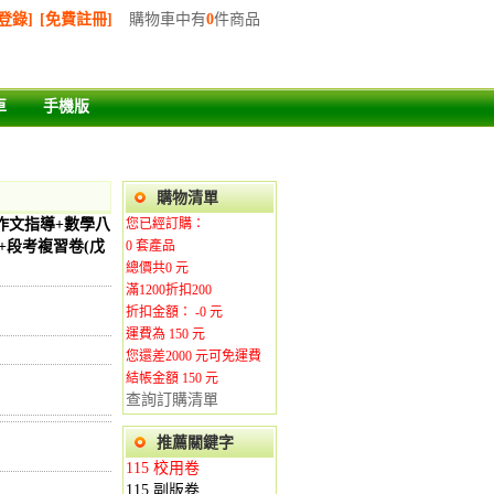
登錄]
[免費註冊]
購物車中有
0
件商品
車
手機版
購物清單
作作文指導+數學八
您已經訂購：
+段考複習卷(戊
0
套產品
總價共
0
元
滿1200折扣200
折扣金額： -
0
元
運費為
150
元
您還差
2000
元可免運費
結帳金額 150
元
查詢訂購清單
推薦關鍵字
115 校用卷
115 副版卷