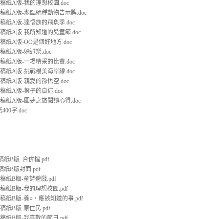
文稿紙A版-我的理想校園.doc
文稿紙A版-瀕臨絕種動物告示牌.doc
文稿紙A版-達悟族的飛魚季.doc
文稿紙A版-我所知道的兒童節.doc
文稿紙A版-OO是個好地方.doc
文稿紙A版-躲避樂.doc
文稿紙A版-一場精采的比賽.doc
文稿紙A版-挑戰最美海岸線.doc
文稿紙A版-親愛的孫悟空.doc
文稿紙A版-葉子的自述.doc
文稿紙A版-圓夢之旅閱讀心得.doc
00字.doc
稿紙B版_合併檔.pdf
稿紙B版封面.pdf
文稿紙B版-童詩遊戲.pdf
文稿紙B版-我的理想校園.pdf
文稿紙B版-養○，應該知道的事.pdf
稿紙B版-原住民.pdf
文稿紙B版-我喜歡的節日.pdf