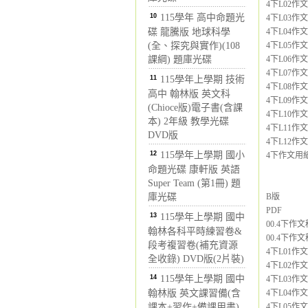
4下L02作
10
115學年 高中命題光
4下L03作
碟 龍騰版 地球科學
4下L04作
(全、探究與實作)(108
4下L05作
課綱) 題庫光碟
4下L06作
4下L07作
11
115學年上學期 技術
4下L08作
高中 翰林版 英文科
4下L09作
(Chioce版)電子書(含課
4下L10作
本) 2年級 教學光碟
4下L11作
DVD版
4下L12作
12
115學年上學期 國小
4下作文用紙4
命題光碟 康軒版 英語
Super Team (第1冊) 題
庫光碟
B版
PDF
13
115學年上學期 國中
00.4下作文
翰林各科平時練習卷&
00.4下作文
段考複習卷(補充資源
4下L01作
全收錄) DVD版(2片裝)
4下L02作
14
115學年上學期 國中
4下L03作
翰林版 英文課習備(含
4下L04作文
課本+習作+備課用書)
4下L05作