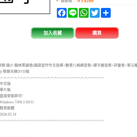
NT$200
銷售價：
Facebook
Line
WhatsApp
Twitter
分
享
加入收藏
購買
下學期 國小 翰林黑貓卷(國語習作作文指導+數學八格練習卷+課次複習卷+評量卷+單元
)) 卷類光碟DVD版
-=-=-=-=-=-=-=-=-=-=-=-=-=-=-=-=-=-=-=-=-=-=-=-=-=-=-=-=-=-=-=
中文版
單片裝
直接安裝即可!
ows 7/8/8.1/10/11
教育軟體
6.02.14
-=-=-=-=-=-=-=-=-=-=-=-=-=-=-=-=-=-=-=-=-=-=-=-=-=-=-=-=-=-=-=