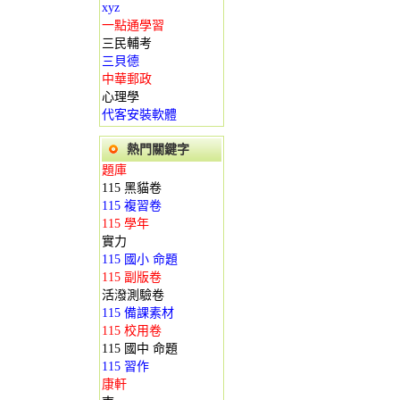
xyz
一點通學習
三民輔考
三貝德
中華郵政
心理學
代客安裝軟體
熱門關鍵字
題庫
115 黑貓卷
115 複習卷
115 學年
實力
115 國小 命題
115 副版卷
活潑測驗卷
115 備課素材
115 校用卷
115 國中 命題
115 習作
康軒