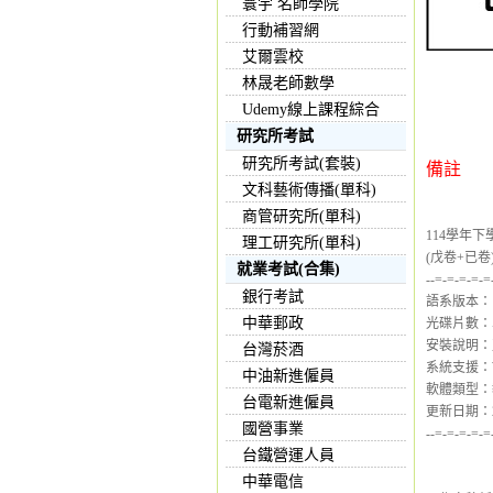
寰宇 名師學院
行動補習網
艾爾雲校
林晟老師數學
Udemy線上課程綜合
研究所考試
研究所考試(套裝)
備註
文科藝術傳播(單科)
商管研究所(單科)
114學年
理工研究所(單科)
(戊卷+已卷
就業考試(合集)
--=-=-=-=-=
銀行考試
語系版本：
中華郵政
光碟片數：
安裝說明：
台灣菸酒
系統支援：Wind
中油新進僱員
軟體類型：
台電新進僱員
更新日期：202
國營事業
--=-=-=-=-=
台鐵營運人員
中華電信