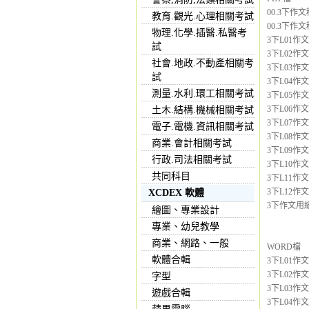
00.3下作文
教育.觀光.心理相關考試
00.3下作文
物理.化學.插醫.私醫考
3下L01作
試
3下L02作
社會.地政.不動產相關考
3下L03作
試
3下L04作
測量.水利.環工相關考試
3下L05作
3下L06作
土木.結構.機械相關考試
3下L07作文
電子.電機.資訊相關考試
3下L08作文
商業.會計相關考試
3下L09作
行政.司法相關考試
3下L10作
共同科目
3下L11作
3下L12作
XCDEX 軟體
3下作文用紙4
繪圖、專業設計
專業、幼兒教學
商業、網路、一般
WORD檔
軟體合輯
3下L01作
3下L02作
字型
3下L03作
遊戲合輯
3下L04作