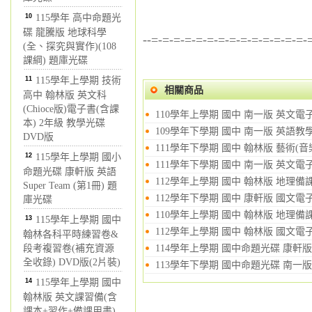
10
115學年 高中命題光
碟 龍騰版 地球科學
--=-=-=-=-=-=-=-=-=-=-=-=-=-=-
(全、探究與實作)(108
課綱) 題庫光碟
11
115學年上學期 技術
相關商品
高中 翰林版 英文科
(Chioce版)電子書(含課
110學年上學期 國中 南一版 英文電
本) 2年級 教學光碟
109學年下學期 國中 南一版 英語教學
DVD版
111學年下學期 國中 翰林版 藝術(音
12
115學年上學期 國小
111學年下學期 國中 南一版 英文電
命題光碟 康軒版 英語
112學年上學期 國中 翰林版 地理備
Super Team (第1冊) 題
112學年下學期 國中 康軒版 國文電
庫光碟
110學年上學期 國中 翰林版 地理備課
13
115學年上學期 國中
112學年上學期 國中 翰林版 國文電
翰林各科平時練習卷&
段考複習卷(補充資源
114學年上學期 國中命題光碟 康軒版 
全收錄) DVD版(2片裝)
113學年下學期 國中命題光碟 南一版 
14
115學年上學期 國中
翰林版 英文課習備(含
課本+習作+備課用書)