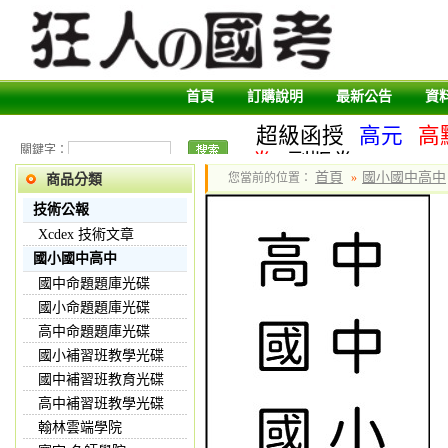
首頁
訂購說明
最新公告
資
超級函授
高元
高
關鍵字：
卷
副版卷
首頁
國小國中高中
您當前的位置：
»
商品分類
技術公報
Xcdex 技術文章
國小國中高中
國中命題題庫光碟
國小命題題庫光碟
高中命題題庫光碟
國小補習班教學光碟
國中補習班教育光碟
高中補習班教學光碟
翰林雲端學院