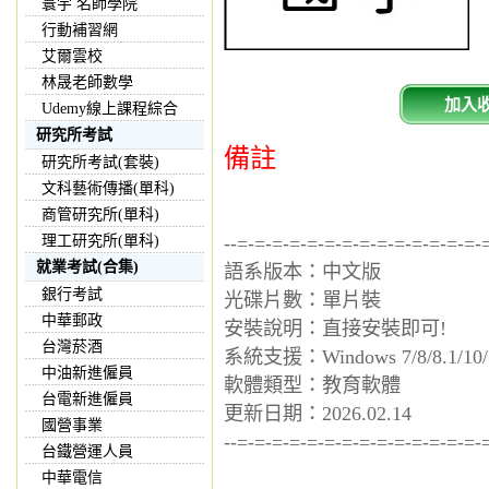
寰宇 名師學院
行動補習網
艾爾雲校
林晟老師數學
加入
Udemy線上課程綜合
研究所考試
備註
研究所考試(套裝)
文科藝術傳播(單科)
商管研究所(單科)
理工研究所(單科)
--=-=-=-=-=-=-=-=-=-=-=-=-=-=-
就業考試(合集)
語系版本：中文版
銀行考試
光碟片數：單片裝
中華郵政
安裝說明：直接安裝即可!
台灣菸酒
系統支援：Windows 7/8/8.1/10/
中油新進僱員
軟體類型：教育軟體
台電新進僱員
更新日期：2026.02.14
國營事業
--=-=-=-=-=-=-=-=-=-=-=-=-=-=-
台鐵營運人員
中華電信