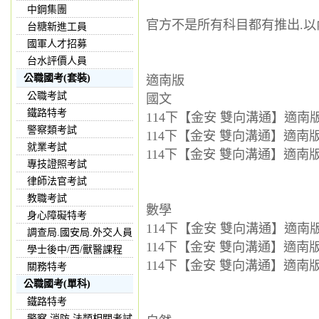
中鋼集團
官方不是所有科目都有推出.以
台糖新進工員
國軍人才招募
台水評價人員
公職國考(套裝)
適南版
公職考試
國文
鐵路特考
114下【金安 雙向溝通】適南版 
警察類考試
114下【金安 雙向溝通】適南版 
就業考試
114下【金安 雙向溝通】適南版 
專技證照考試
律師法官考試
教職考試
數學
身心障礙特考
114下【金安 雙向溝通】適南版 
調查局.國安局.外交人員
114下【金安 雙向溝通】適南版 
學士後中/西/獸醫課程
114下【金安 雙向溝通】適南版 
關務特考
公職國考(單科)
鐵路特考
警察,消防,法類相關考試