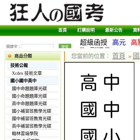
首頁
訂購說明
最新公告
資
超級函授
高元
高
關鍵字：
卷
副版卷
首頁
國
您當前的位置：
»
商品分類
技術公報
Xcdex 技術文章
國小國中高中
國中命題題庫光碟
國小命題題庫光碟
高中命題題庫光碟
國小補習班教學光碟
國中補習班教育光碟
高中補習班教學光碟
翰林雲端學院