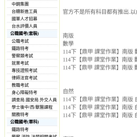
中鋼集團
官方不是所有科目都有推出.以
台糖新進工員
國軍人才招募
台水評價人員
公職國考(套裝)
南版
公職考試
數學
鐵路特考
114下【鼎甲 課堂作業】南版 數
警察類考試
114下【鼎甲 課堂作業】南版 數
就業考試
114下【鼎甲 課堂作業】南版 數
專技證照考試
律師法官考試
教職考試
自然
身心障礙特考
114下【鼎甲 課堂作業】南版 自
調查局.國安局.外交人員
114下【鼎甲 課堂作業】南版 自
學士後中/西/獸醫課程
關務特考
114下【鼎甲 課堂作業】南版 自
公職國考(單科)
鐵路特考
警察,消防,法類相關考試