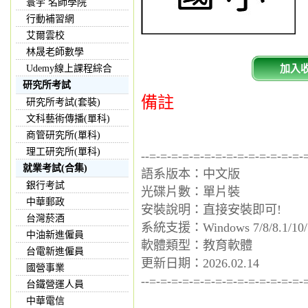
寰宇 名師學院
行動補習網
艾爾雲校
林晟老師數學
加入
Udemy線上課程綜合
研究所考試
備註
研究所考試(套裝)
文科藝術傳播(單科)
商管研究所(單科)
理工研究所(單科)
--=-=-=-=-=-=-=-=-=-=-=-=-=-=-
就業考試(合集)
語系版本：中文版
銀行考試
光碟片數：單片裝
中華郵政
安裝說明：直接安裝即可!
台灣菸酒
系統支援：Windows 7/8/8.1/10/
中油新進僱員
軟體類型：教育軟體
台電新進僱員
更新日期：2026.02.14
國營事業
--=-=-=-=-=-=-=-=-=-=-=-=-=-=-
台鐵營運人員
中華電信