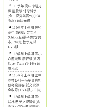
10
115學年 高中命題光
碟 龍騰版 地球科學
(全、探究與實作)(108
課綱) 題庫光碟
11
115學年上學期 技術
高中 翰林版 英文科
(Chioce版)電子書(含課
本) 2年級 教學光碟
DVD版
12
115學年上學期 國小
命題光碟 康軒版 英語
Super Team (第1冊) 題
庫光碟
13
115學年上學期 國中
翰林各科平時練習卷&
段考複習卷(補充資源
全收錄) DVD版(2片裝)
14
115學年上學期 國中
翰林版 英文課習備(含
課本+習作+備課用書)