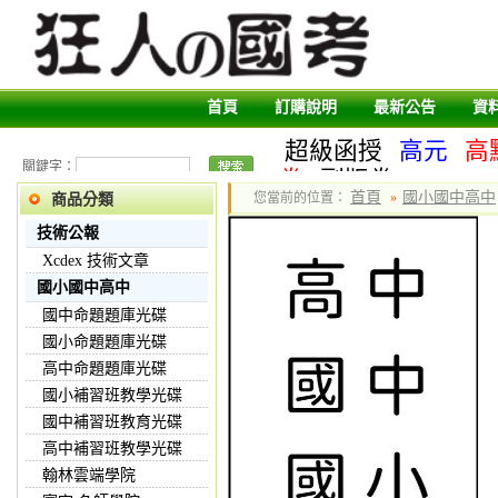
首頁
訂購說明
最新公告
資
超級函授
高元
高
關鍵字：
卷
副版卷
首頁
國小國中高中
您當前的位置：
»
商品分類
技術公報
Xcdex 技術文章
國小國中高中
國中命題題庫光碟
國小命題題庫光碟
高中命題題庫光碟
國小補習班教學光碟
國中補習班教育光碟
高中補習班教學光碟
翰林雲端學院