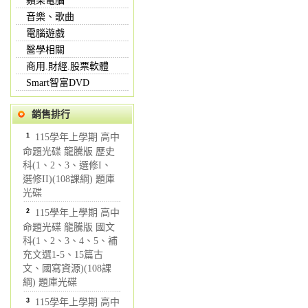
蘋果電腦
音樂、歌曲
電腦遊戲
醫學相關
商用.財經.股票軟體
Smart智富DVD
銷售排行
1
115學年上學期 高中
命題光碟 龍騰版 歷史
科(1、2、3、選修I、
選修II)(108課綱) 題庫
光碟
2
115學年上學期 高中
命題光碟 龍騰版 國文
科(1、2、3、4、5、補
充文選1-5、15篇古
文、國寫資源)(108課
綱) 題庫光碟
3
115學年上學期 高中