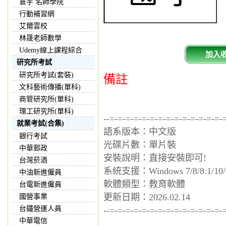
寰宇 名師學院
行動補習網
艾爾雲校
林晟老師數學
Udemy線上課程綜合
加入
研究所考試
研究所考試(套裝)
備註
文科藝術傳播(單科)
商管研究所(單科)
理工研究所(單科)
--=-=-=-=-=-=-=-=-=-=-=-=-=-=-
就業考試(合集)
語系版本：中文版
銀行考試
光碟片數：單片裝
中華郵政
安裝說明：直接安裝即可!
台灣菸酒
系統支援：Windows 7/8/8.1/10/
中油新進僱員
軟體類型：教育軟體
台電新進僱員
更新日期：2026.02.14
國營事業
台鐵營運人員
--=-=-=-=-=-=-=-=-=-=-=-=-=-=-
中華電信