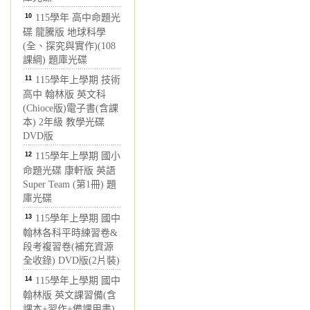
10
115學年 高中命題光
碟 龍騰版 地球科學
(全、探究與實作)(108
課綱) 題庫光碟
11
115學年上學期 技術
高中 翰林版 英文科
(Chioce版)電子書(含課
本) 2年級 教學光碟
DVD版
12
115學年上學期 國小
命題光碟 康軒版 英語
Super Team (第1冊) 題
庫光碟
13
115學年上學期 國中
翰林各科平時練習卷&
段考複習卷(補充資源
全收錄) DVD版(2片裝)
14
115學年上學期 國中
翰林版 英文課習備(含
課本+習作+備課用書)