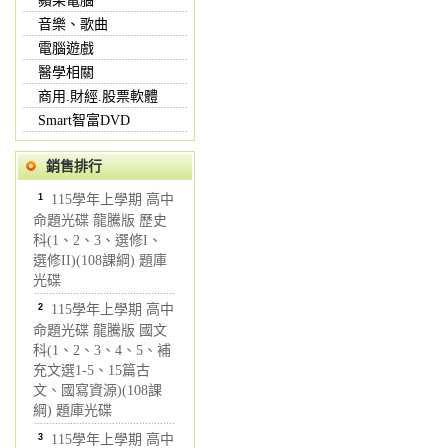
蘋果電腦
音樂、歌曲
電腦遊戲
醫學相關
商用.財經.股票軟體
Smart智富DVD
銷售排行
1
115學年上學期 高中
命題光碟 龍騰版 歷史
科(1、2、3、選修I、
選修II)(108課綱) 題庫
光碟
2
115學年上學期 高中
命題光碟 龍騰版 國文
科(1、2、3、4、5、補
充文選1-5、15篇古
文、國寫資源)(108課
綱) 題庫光碟
3
115學年上學期 高中