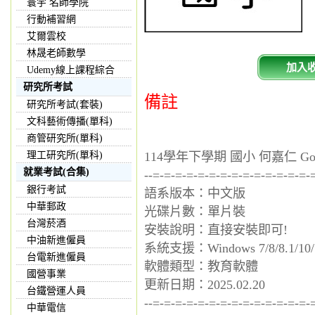
寰宇 名師學院
行動補習網
艾爾雲校
林晟老師數學
加入
Udemy線上課程綜合
研究所考試
備註
研究所考試(套裝)
文科藝術傳播(單科)
商管研究所(單科)
理工研究所(單科)
114學年下學期 國小 何嘉仁 Go 
就業考試(合集)
--=-=-=-=-=-=-=-=-=-=-=-=-=-=-
銀行考試
語系版本：中文版
中華郵政
光碟片數：單片裝
台灣菸酒
安裝說明：直接安裝即可!
中油新進僱員
系統支援：Windows 7/8/8.1/10/
台電新進僱員
軟體類型：教育軟體
國營事業
更新日期：2025.02.20
台鐵營運人員
--=-=-=-=-=-=-=-=-=-=-=-=-=-=-
中華電信