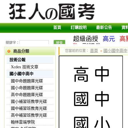
首頁
訂購說明
最新公告
資
超級函授
高元
高
關鍵字：
卷
副版卷
首頁
國小國中高中
您當前的位置：
»
商品分類
技術公報
Xcdex 技術文章
國小國中高中
國中命題題庫光碟
國小命題題庫光碟
高中命題題庫光碟
國小補習班教學光碟
國中補習班教育光碟
高中補習班教學光碟
翰林雲端學院