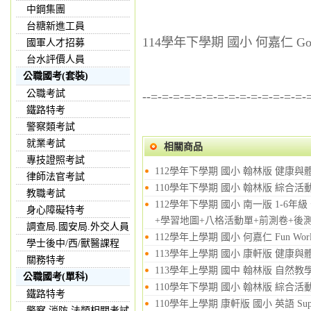
中鋼集團
台糖新進工員
114學年下學期 國小 何嘉仁 Go 
國軍人才招募
台水評價人員
公職國考(套裝)
公職考試
--=-=-=-=-=-=-=-=-=-=-=-=-=-=-
鐵路特考
警察類考試
就業考試
相關商品
專技證照考試
112學年下學期 國小 翰林版 健康與
律師法官考試
110學年下學期 國小 翰林版 綜合活
教職考試
112學年下學期 國小 南一版 1-6
身心障礙特考
+學習地圖+八格活動單+前測卷+後測卷
調查局.國安局.外交人員
112學年上學期 國小 何嘉仁 Fun Wo
學士後中/西/獸醫課程
113學年上學期 國小 康軒版 健康與
關務特考
113學年上學期 國中 翰林版 自然教學
公職國考(單科)
110學年下學期 國小 翰林版 綜合活
鐵路特考
110學年上學期 康軒版 國小 英語 Super
警察,消防,法類相關考試