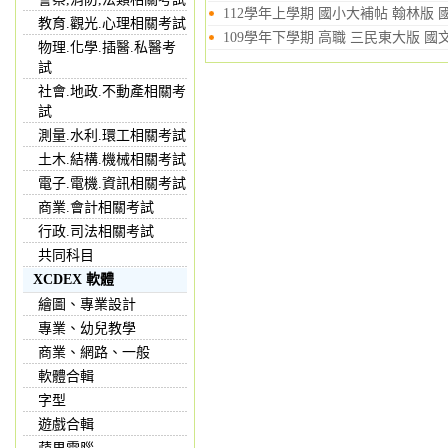
112學年上學期 國小大補帖 翰林版 國
教育.觀光.心理相關考試
109學年下學期 高職 三民東大版 國文
物理.化學.插醫.私醫考
試
社會.地政.不動產相關考
試
測量.水利.環工相關考試
土木.結構.機械相關考試
電子.電機.資訊相關考試
商業.會計相關考試
行政.司法相關考試
共同科目
XCDEX 軟體
繪圖、專業設計
專業、幼兒教學
商業、網路、一般
軟體合輯
字型
遊戲合輯