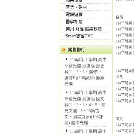
蘋果電腦
音樂、歌曲
電腦遊戲
自然
醫學相關
114下明霖 
商用.財經.股票軟體
114下明霖 
114下明霖 
Smart智富DVD
114下明霖 
114下明霖 
銷售排行
114下明霖 
1
115學年上學期 高中
命題光碟 龍騰版 歷史
114下明
科(1、2、3、選修I、
公民
選修II)(108課綱) 題庫
114下明霖 
光碟
114下明霖 
2
115學年上學期 高中
114下明霖 
命題光碟 龍騰版 國文
114下明霖 
科(1、2、3、4、5、補
充文選1-5、15篇古
文、國寫資源)(108課
國文
綱) 題庫光碟
114下明霖 
114下明霖 
3
115學年上學期 高中