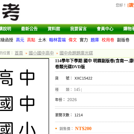
[請
您好
！
購說明
最新公告
資料館
我要留言
會員中心
購物
超級函授
高元
高點
土木
翰林雲端
偉文
實力
題庫
校用卷
副版卷
首頁
國小國中高中
國中命題題庫光碟
的位置：
»
»
114學年下學期 國中 明霖副版卷(含南一.康軒
卷類光碟DVD版
貨 號：
XXC15422
145
種 類：
|
2026
年份：
瀏覽次數：
1214
NT$200
銷售價：