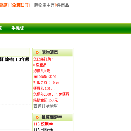
登錄]
[免費註冊]
購物車中有
0
件商品
車
手機版
購物清單
.翰林) 1-3年級
您已經訂購：
0
套產品
總價共
0
元
滿1200折扣200
折扣金額： -
0
元
運費為
150
元
您還差
2000
元可免運費
結帳金額 150
元
查詢訂購清單
推薦關鍵字
115 校用卷
115 副版卷