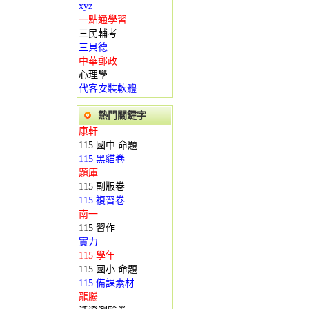
xyz
一點通學習
三民輔考
三貝德
中華郵政
心理學
代客安裝軟體
熱門關鍵字
康軒
115 國中 命題
115 黑貓卷
題庫
115 副版卷
115 複習卷
南一
115 習作
實力
115 學年
115 國小 命題
115 備課素材
龍騰