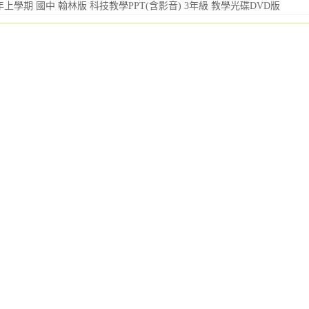
學年上學期 國中 翰林版 科技教學PPT(含影音) 3年級 教學光碟DVD版