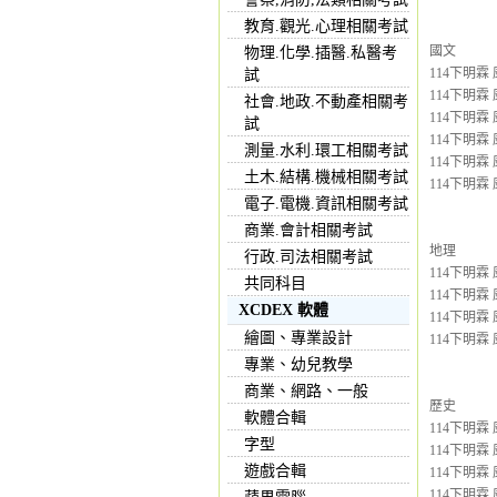
教育.觀光.心理相關考試
國文
物理.化學.插醫.私醫考
114下明霖 
試
114下明霖 
社會.地政.不動產相關考
114下明霖 
試
114下明霖 
測量.水利.環工相關考試
114下明霖 
土木.結構.機械相關考試
114下明霖 
電子.電機.資訊相關考試
商業.會計相關考試
地理
行政.司法相關考試
114下明霖 
共同科目
114下明霖 
XCDEX 軟體
114下明霖 
繪圖、專業設計
114下明霖 
專業、幼兒教學
商業、網路、一般
歷史
軟體合輯
114下明霖 
字型
114下明霖 
遊戲合輯
114下明霖 
114下明霖 