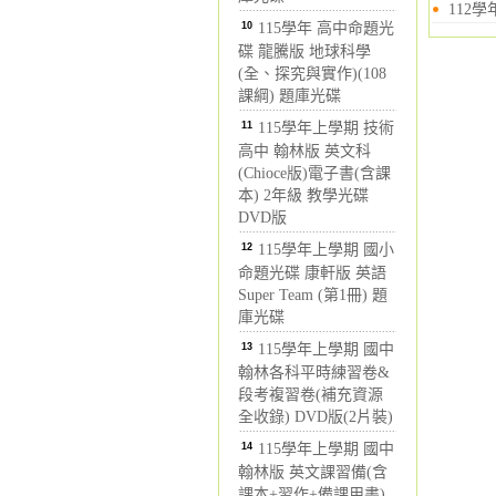
112
10
115學年 高中命題光
碟 龍騰版 地球科學
(全、探究與實作)(108
課綱) 題庫光碟
11
115學年上學期 技術
高中 翰林版 英文科
(Chioce版)電子書(含課
本) 2年級 教學光碟
DVD版
12
115學年上學期 國小
命題光碟 康軒版 英語
Super Team (第1冊) 題
庫光碟
13
115學年上學期 國中
翰林各科平時練習卷&
段考複習卷(補充資源
全收錄) DVD版(2片裝)
14
115學年上學期 國中
翰林版 英文課習備(含
課本+習作+備課用書)