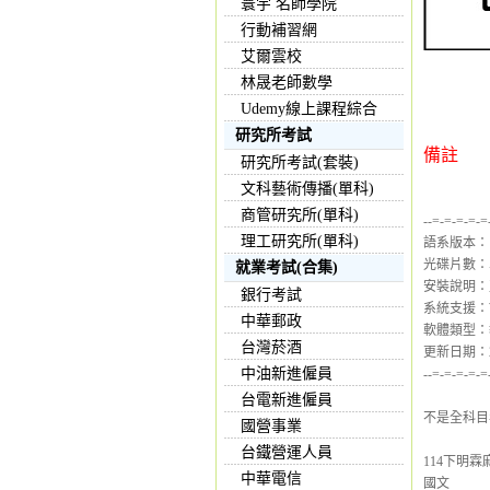
寰宇 名師學院
行動補習網
艾爾雲校
林晟老師數學
Udemy線上課程綜合
研究所考試
備註
研究所考試(套裝)
文科藝術傳播(單科)
商管研究所(單科)
--=-=-=-=-=
理工研究所(單科)
語系版本：
光碟片數：
就業考試(合集)
安裝說明：
銀行考試
系統支援：Wind
中華郵政
軟體類型：
台灣菸酒
更新日期：202
中油新進僱員
--=-=-=-=-=
台電新進僱員
不是全科目
國營事業
台鐵營運人員
114下明霖
中華電信
國文