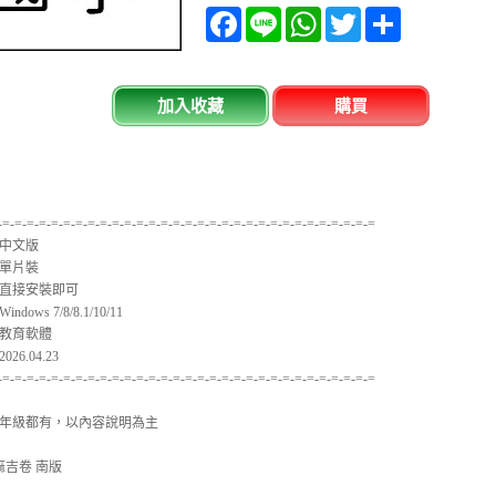
Facebook
Line
WhatsApp
Twitter
分
享
加入收藏
購買
-=-=-=-=-=-=-=-=-=-=-=-=-=-=-=-=-=-=-=-=-=-=-=-=-=-=-=-=-=-=-=
中文版
單片裝
直接安裝即可
ows 7/8/8.1/10/11
教育軟體
6.04.23
-=-=-=-=-=-=-=-=-=-=-=-=-=-=-=-=-=-=-=-=-=-=-=-=-=-=-=-=-=-=-=
年級都有，以內容說明為主
麻吉卷 南版