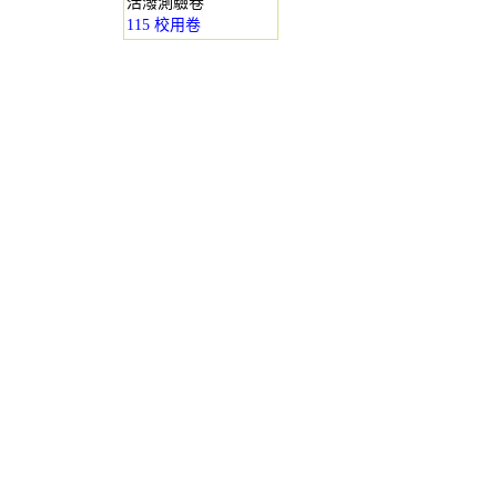
活潑測驗卷
115 校用卷