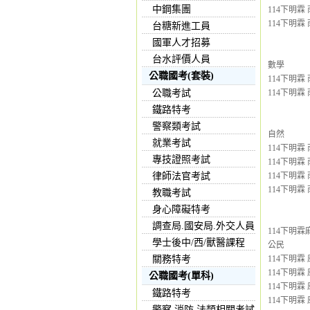
中鋼集團
114下明霖 
114下明霖 
台糖新進工員
國軍人才招募
台水評價人員
數學
公職國考(套裝)
114下明霖 
公職考試
114下明霖 
鐵路特考
警察類考試
自然
就業考試
114下明霖 
專技證照考試
114下明霖 
律師法官考試
114下明霖 
114下明霖 
教職考試
身心障礙特考
調查局.國安局.外交人員
114下明霖
學士後中/西/獸醫課程
公民
關務特考
114下明霖 
114下明霖 
公職國考(單科)
114下明霖 
鐵路特考
114下明霖 
警察,消防,法類相關考試