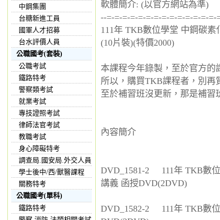
軟體簡介: (以官方網站為準)
中鋼集團
--=-=-=-=-=-=-=-=-=-=-=-=-=-=-
台糖新進工員
111年 TKB數位學堂 中鋼碳素
國軍人才招募
(10片裝)(特價2000)
台水評價人員
公職國考(套裝)
公職考試
本課程今年錄製，至於官方的
鐵路特考
所以，購買TKB課程者，別
警察類考試
至於補習班沒更新，那是補習
就業考試
專技證照考試
律師法官考試
內容簡介
教職考試
身心障礙特考
調查局.國安局.外交人員
DVD_1581-2 111年 TKB
學士後中/西/獸醫課程
講義 函授DVD(2DVD)
關務特考
公職國考(單科)
DVD_1582-2 111年 TK
鐵路特考
警察,消防,法類相關考試