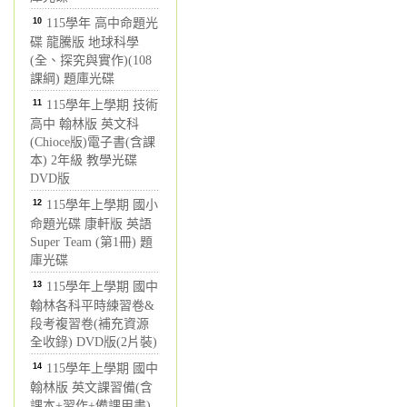
10
115學年 高中命題光
碟 龍騰版 地球科學
(全、探究與實作)(108
課綱) 題庫光碟
11
115學年上學期 技術
高中 翰林版 英文科
(Chioce版)電子書(含課
本) 2年級 教學光碟
DVD版
12
115學年上學期 國小
命題光碟 康軒版 英語
Super Team (第1冊) 題
庫光碟
13
115學年上學期 國中
翰林各科平時練習卷&
段考複習卷(補充資源
全收錄) DVD版(2片裝)
14
115學年上學期 國中
翰林版 英文課習備(含
課本+習作+備課用書)