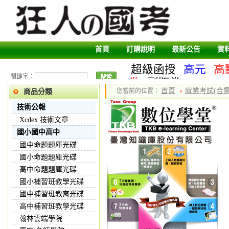
首頁
訂購說明
最新公告
資
超級函授
高元
高
關鍵字：
卷
副版卷
首頁
就業考試(合集
您當前的位置：
»
商品分類
技術公報
Xcdex 技術文章
國小國中高中
國中命題題庫光碟
國小命題題庫光碟
高中命題題庫光碟
國小補習班教學光碟
國中補習班教育光碟
高中補習班教學光碟
翰林雲端學院