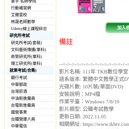
寰宇 名師學院
行動補習網
艾爾雲校
林晟老師數學
加入
Udemy線上課程綜合
研究所考試
備註
研究所考試(套裝)
文科藝術傳播(單科)
商管研究所(單科)
理工研究所(單科)
--=-=-=-=-=-=-=-=-=-=-=-=-=-=-
就業考試(合集)
影片名稱: 111年 TKB數位學
銀行考試
語系版本: 繁體中文教學正式D
中華郵政
光碟片數: 10片裝(單面DVD)
台灣菸酒
安裝說明：MP4檔
中油新進僱員
作業平臺：Windows 7/8/10
台電新進僱員
影片類型: 公職考試教學
國營事業
更新日期: 2022.11.05
台鐵營運人員
相關網址: https://www.tkbtv.com
中華電信