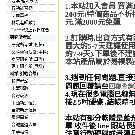
寰宇 名師學院
本站加入會員 買滿
1.
行動補習網
200元(特價商品不折
艾爾雲校
元.滿2000元免運
林晟老師數學
Udemy線上課程綜合
2.訂購時.出貨方式
研究所考試
間大約5-7天建議使用
研究所考試(套裝)
約7-9天).下單後不
文科藝術傳播(單科)
商管研究所(單科)
本站產品屬於易複製品
理工研究所(單科)
就業考試(合集)
3.遇到任何問題.直接
銀行考試
問題回覆請至
回覆查詢
中華郵政
4.現在很多電腦已經無
台灣菸酒
接2.5吋硬碟 ,結帳
中油新進僱員
台電新進僱員
本站有部分軟體是藍
國營事業
單 收件後 line 跟
台鐵營運人員
中華電信
注意行動硬碟或者隨