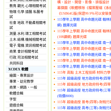
構、設計、開發、影像、排版設計
教育.觀光.心理相關考試
幕擷圖《軟體移除《檔案壓縮《系統輔
物理.化學.插醫.私醫考
《USB64G版(保證99.9％可以安裝
試
115學年上學期 高中命題光碟 翰林版 
社會.地政.不動產相關考
綱) 題庫光碟
試
115學年上學期 高中命題光碟 翰林版 
測量.水利.環工相關考試
(108課綱) 題庫光碟
土木.結構.機械相關考試
115學年上學期 高中命題光碟 南一版 
電子.電機.資訊相關考試
115學年上學期 高中命題光碟 南一版 
商業.會計相關考試
115學年上學期 高中命題光碟 南一版 
行政.司法相關考試
115學年上學期 高中命題光碟 南一版 
共同科目
115學年上學期 高中命題光碟 南一版
XCDEX 軟體
115年 高點 土木工程技師 材料力學 (
繪圖、專業設計
115年 超級函授 地方政府特考(四等)
專業、幼兒教學
115年 超級函授 地方政府特考(四等)
商業、網路、一般
115年 超級函授 地方政府特考(三等
軟體合輯
(特價8000)
字型
115年 超級函授 普考(四等)-財稅行政
遊戲合輯
115年 超級函授 高考(三等)-財稅行政