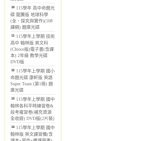
10
115學年 高中命題光
碟 龍騰版 地球科學
(全、探究與實作)(108
課綱) 題庫光碟
11
115學年上學期 技術
高中 翰林版 英文科
(Chioce版)電子書(含課
本) 2年級 教學光碟
DVD版
12
115學年上學期 國小
命題光碟 康軒版 英語
Super Team (第1冊) 題
庫光碟
13
115學年上學期 國中
翰林各科平時練習卷&
段考複習卷(補充資源
全收錄) DVD版(2片裝)
14
115學年上學期 國中
翰林版 英文課習備(含
課本+習作+備課用書)