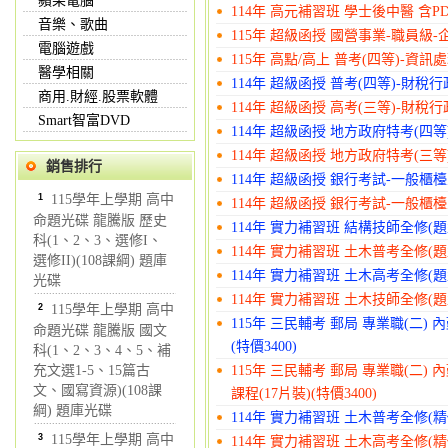
蘋果電腦
114年 高元補習班 學士後中醫 含PD
音樂、歌曲
115年 超級函授 國營事業-職員級-企管
電腦遊戲
115年 高點/高上 普考(四等)-資訊處
醫學相關
114年 超級函授 普考(四等)-財稅行政
商用.財經.股票軟體
114年 超級函授 高考(三等)-財稅行政
Smart智富DVD
114年 超級函授 地方政府特考(四等)
114年 超級函授 地方政府特考(三等)
銷售排行
114年 超級函授 銀行考試-一般櫃檯人
1
115學年上學期 高中
114年 超級函授 銀行考試-一般櫃檯人
命題光碟 龍騰版 歷史
114年 實力補習班 結構技師全修(題型
科(1、2、3、選修I、
114年 實力補習班 土木普考全修(題型
選修II)(108課綱) 題庫
114年 實力補習班 土木高考全修(題型
光碟
114年 實力補習班 土木技師全修(題型
2
115學年上學期 高中
115年 三民輔考 郵局 專業職(二)
命題光碟 龍騰版 國文
(特價3400)
科(1、2、3、4、5、補
充文選1-5、15篇古
115年 三民輔考 郵局 專業職(二
文、國寫資源)(108課
課程(17片裝)(特價3400)
綱) 題庫光碟
114年 實力補習班 土木普考全修(精修
3
115學年上學期 高中
114年 實力補習班 土木高考全修(精修