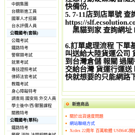
中鋼集團
快備份,
台糖新進工員
5. 7-11店到店單號 
國軍人才招募
https://slf.ecsolutio
台水評價人員
黑貓到家 查詢網址 http:/
公職國考(套裝)
公職考試
6.訂單處理流程 下
鐵路特考
叫送給大陸貨運公司 
警察類考試
到台灣倉儲 報關 過關
就業考試
交給台灣 貨運行運送 
專技證照考試
快就想要的只能網路
律師法官考試
教職考試
身心障礙特考
調查局.國安局.外交人員
新進商品
學士後中/西/獸醫課程
關務特考
關於出貨速度問題
公職國考(單科)
網站聯絡方式
鐵路特考
Xcdex 22周年 百萬軟體 USB64
警察,消防,法類相關考試