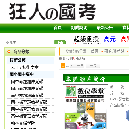
首頁
訂購說明
最新公告
資
超級函授
高元
高
關鍵字：
卷
副版卷
首頁
研究所考試
您當前的位置：
»
»
商品分類
總共找到
3
個商品
技術公報
1
/
1
Xcdex 技術文章
國小國中高中
國中命題題庫光碟
編 號：DVD
國小命題題庫光碟
片 名： 10
高中命題題庫光碟
DVD 影音
國小補習班教學光碟
商品價格： 4
國中補習班教育光碟
高中補習班教學光碟
翰林雲端學院