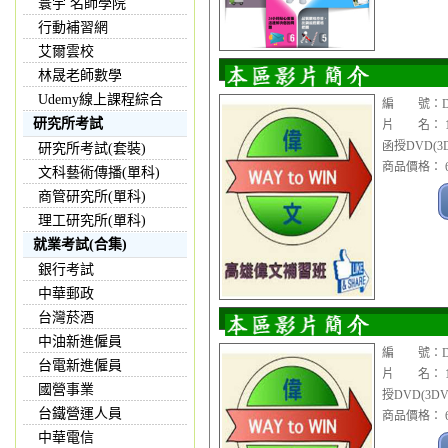
寰宇 名師學院
行動補習網
艾爾雲校
林晟老師數學
Udemy線上課程綜合
編 號：DVD
研究所考試
片 名： 11
函授DVD(3
研究所考試(套裝)
商品價格： 6
文科藝術傳播(單科)
商管研究所(單科)
理工研究所(單科)
就業考試(合集)
銀行考試
中華郵政
台灣菸酒
中油新進僱員
編 號：DVD
台電新進僱員
片 名： 1
國營事業
授DVD(3
台鐵營運人員
商品價格： 6
中華電信