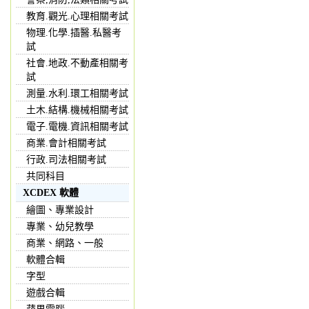
教育.觀光.心理相關考試
物理.化學.插醫.私醫考
試
社會.地政.不動產相關考
試
測量.水利.環工相關考試
土木.結構.機械相關考試
電子.電機.資訊相關考試
商業.會計相關考試
行政.司法相關考試
共同科目
XCDEX 軟體
繪圖、專業設計
專業、幼兒教學
商業、網路、一般
軟體合輯
字型
遊戲合輯