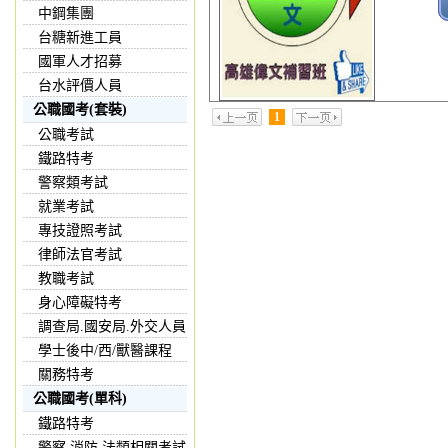
中鋼集團
台糖新進工員
國軍人才招募
台水評價人員
公職國考(套裝)
1
公職考試
鐵路特考
警察類考試
就業考試
專技證照考試
律師法官考試
教職考試
身心障礙特考
調查局.國安局.外交人員
學士後中/西/獸醫課程
關務特考
公職國考(單科)
鐵路特考
警察,消防,法類相關考試