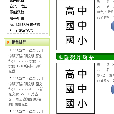
蘋果電腦
編 號：XX
音樂、歌曲
片 名： 1
II(全)、選
電腦遊戲
商品價格： 2
醫學相關
商用.財經.股票軟體
Smart智富DVD
銷售排行
1
115學年上學期 高中
命題光碟 龍騰版 歷史
科(1、2、3、選修I、
編 號：XX
選修II)(108課綱) 題庫
片 名： 1
光碟
修I(全)、選修
2
115學年上學期 高中
商品價格： 2
命題光碟 龍騰版 國文
科(1、2、3、4、5、補
充文選1-5、15篇古
文、國寫資源)(108課
綱) 題庫光碟
3
115學年上學期 高中