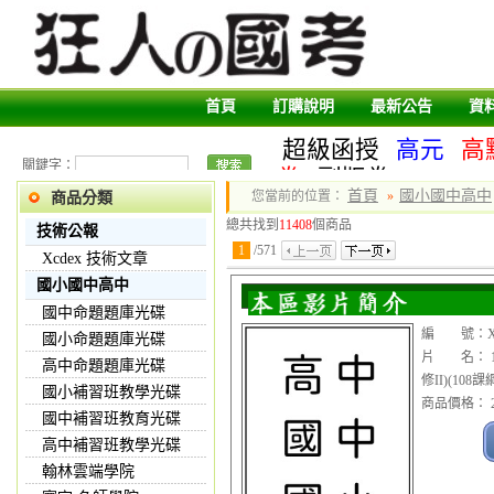
首頁
訂購說明
最新公告
資
超級函授
高元
高
關鍵字：
卷
副版卷
首頁
國小國中高中
您當前的位置：
»
商品分類
總共找到
11408
個商品
技術公報
1
/
571
Xcdex 技術文章
國小國中高中
國中命題題庫光碟
編 號：XX
國小命題題庫光碟
片 名： 1
高中命題題庫光碟
修II)(108
國小補習班教學光碟
商品價格： 2
國中補習班教育光碟
高中補習班教學光碟
翰林雲端學院