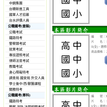
中鋼集團
台糖新進工員
國軍人才招募
台水評價人員
公職國考(套裝)
公職考試
編 號：XX
鐵路特考
片 名： 1
警察類考試
II(全)、選
就業考試
商品價格： 2
專技證照考試
律師法官考試
教職考試
身心障礙特考
調查局.國安局.外交人員
學士後中/西/獸醫課程
關務特考
公職國考(單科)
編 號：XX
鐵路特考
片 名： 1
I(全)、選修I
警察,消防,法類相關考試