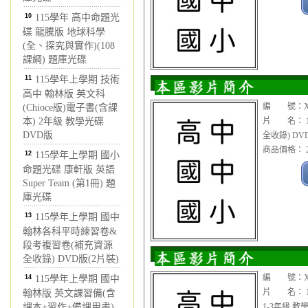
10
115學年 高中命題光
碟 龍騰版 地球科學
(全、探究與實作)(108
課綱) 題庫光碟
11
115學年上學期 技術
高中 翰林版 英文科
編 號：XCC
(Chioce版)電子書(含課
本) 2年級 教學光碟
片 名： 1
DVD版
全收錄) DV
商品價格： 2
12
115學年上學期 國小
命題光碟 康軒版 英語
Super Team (第1冊) 題
庫光碟
13
115學年上學期 國中
翰林各科平時練習卷&
段考複習卷(補充資源
全收錄) DVD版(2片裝)
編 號：XC
14
115學年上學期 國中
片 名： 1
翰林版 英文課習備(含
課本+習作+備課用書)
1-3年級 教