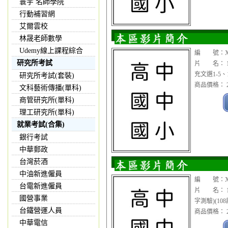
寰宇 名師學院
行動補習網
艾爾雲校
林晟老師數學
Udemy線上課程綜合
編 號：XX
研究所考試
片 名： 1
充文選1-5、
研究所考試(套裝)
商品價格： 2
文科藝術傳播(單科)
商管研究所(單科)
理工研究所(單科)
就業考試(合集)
銀行考試
中華郵政
台灣菸酒
中油新進僱員
編 號：XX
台電新進僱員
片 名： 1
國營事業
字測驗)(10
台鐵營運人員
商品價格： 2
中華電信