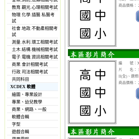
商品價格： 2
教育.觀光.心理相關考試
物理.化學.插醫.私醫考
試
社會.地政.不動產相關考
試
測量.水利.環工相關考試
土木.結構.機械相關考試
電子.電機.資訊相關考試
編 號：XX
商業.會計相關考試
片 名： 1
行政.司法相關考試
II(全)、選
共同科目
商品價格： 2
XCDEX 軟體
繪圖、專業設計
專業、幼兒教學
商業、網路、一般
軟體合輯
字型
遊戲合輯