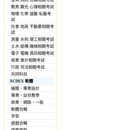
教育.觀光.心理相關考試
物理.化學.插醫.私醫考
試
社會.地政.不動產相關考
試
測量.水利.環工相關考試
土木.結構.機械相關考試
電子.電機.資訊相關考試
商業.會計相關考試
行政.司法相關考試
共同科目
XCDEX 軟體
繪圖、專業設計
專業、幼兒教學
商業、網路、一般
軟體合輯
字型
遊戲合輯