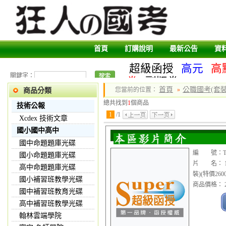
首頁
訂購說明
最新公告
資
超級函授
高元
高
關鍵字：
卷
副版卷
首頁
公職國考(套裝
您當前的位置：
»
商品分類
總共找到
1
個商品
技術公報
1
/
1
Xcdex 技術文章
國小國中高中
國中命題題庫光碟
編 號：TVD
國小命題題庫光碟
片 名： 1
高中命題題庫光碟
裝)(特價2600
國小補習班教學光碟
商品價格： 2
國中補習班教育光碟
高中補習班教學光碟
翰林雲端學院