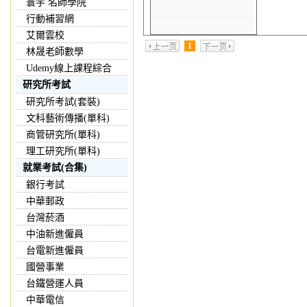
寰宇 名師學院
行動補習網
艾爾雲校
1
林晟老師數學
Udemy線上課程綜合
研究所考試
研究所考試(套裝)
文科藝術傳播(單科)
商管研究所(單科)
理工研究所(單科)
就業考試(合集)
銀行考試
中華郵政
台灣菸酒
中油新進僱員
台電新進僱員
國營事業
台鐵營運人員
中華電信