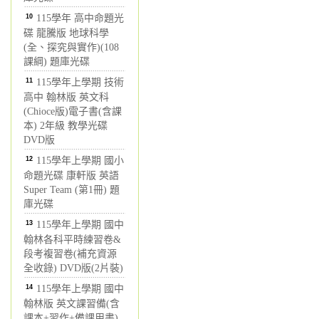
10
115學年 高中命題光
碟 龍騰版 地球科學
(全、探究與實作)(108
課綱) 題庫光碟
11
115學年上學期 技術
高中 翰林版 英文科
(Chioce版)電子書(含課
本) 2年級 教學光碟
DVD版
12
115學年上學期 國小
命題光碟 康軒版 英語
Super Team (第1冊) 題
庫光碟
13
115學年上學期 國中
翰林各科平時練習卷&
段考複習卷(補充資源
全收錄) DVD版(2片裝)
14
115學年上學期 國中
翰林版 英文課習備(含
課本+習作+備課用書)