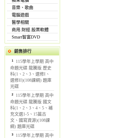
蘋果電腦
音樂、歌曲
電腦遊戲
醫學相關
商用.財經.股票軟體
Smart智富DVD
銷售排行
1
115學年上學期 高中
命題光碟 龍騰版 歷史
科(1、2、3、選修I、
選修II)(108課綱) 題庫
光碟
2
115學年上學期 高中
命題光碟 龍騰版 國文
科(1、2、3、4、5、補
充文選1-5、15篇古
文、國寫資源)(108課
綱) 題庫光碟
3
115學年上學期 高中