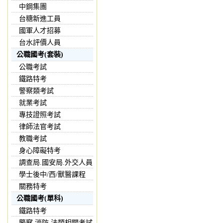
中鋼集團
台糖新進工員
國軍人才招募
台水評價人員
公職國考(套裝)
公職考試
鐵路特考
警察類考試
就業考試
專技證照考試
律師法官考試
教職考試
身心障礙特考
調查局.國安局.外交人員
學士後中/西/獸醫課程
關務特考
公職國考(單科)
鐵路特考
警察,消防,法類相關考試