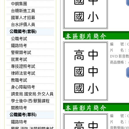
中鋼集團
台糖新進工員
國軍人才招募
台水評價人員
公職國考(套裝)
公職考試
編 號：CDV
鐵路特考
片 名： 1
警察類考試
DVD 影音教
就業考試
商品價格： 4
專技證照考試
律師法官考試
教職考試
身心障礙特考
調查局.國安局.外交人員
學士後中/西/獸醫課程
關務特考
公職國考(單科)
編 號：CDV
鐵路特考
片 名： 1
音教學版(3D
警察,消防,法類相關考試