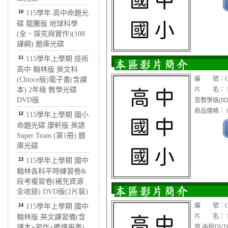
10
115學年 高中命題光
碟 龍騰版 地球科學
(全、探究與實作)(108
課綱) 題庫光碟
11
115學年上學期 技術
高中 翰林版 英文科
編 號：CDV
(Chioce版)電子書(含課
本) 2年級 教學光碟
片 名： 1
DVD版
音教學版(8D
商品價格： 8
12
115學年上學期 國小
命題光碟 康軒版 英語
Super Team (第1冊) 題
庫光碟
13
115學年上學期 國中
翰林各科平時練習卷&
段考複習卷(補充資源
全收錄) DVD版(2片裝)
編 號：CDV
14
115學年上學期 國中
片 名： 1
翰林版 英文課習備(含
課本+習作+備課用書)
齊 函授DVD