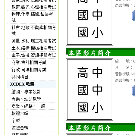
商品價格： 3
教育.觀光.心理相關考試
物理.化學.插醫.私醫考
試
社會.地政.不動產相關考
試
測量.水利.環工相關考試
土木.結構.機械相關考試
電子.電機.資訊相關考試
編 號：CDV
商業.會計相關考試
片 名： 1
行政.司法相關考試
音教學版(6D
共同科目
商品價格： 6
XCDEX 軟體
繪圖、專業設計
專業、幼兒教學
商業、網路、一般
軟體合輯
字型
遊戲合輯