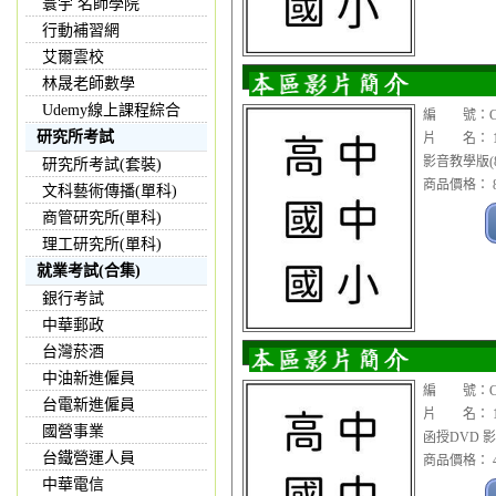
寰宇 名師學院
行動補習網
艾爾雲校
林晟老師數學
Udemy線上課程綜合
編 號：CDV
研究所考試
片 名： 1
影音教學版(8
研究所考試(套裝)
商品價格： 8
文科藝術傳播(單科)
商管研究所(單科)
理工研究所(單科)
就業考試(合集)
銀行考試
中華郵政
台灣菸酒
中油新進僱員
編 號：CDV
台電新進僱員
片 名： 1
國營事業
函授DVD 影
台鐵營運人員
商品價格： 4
中華電信