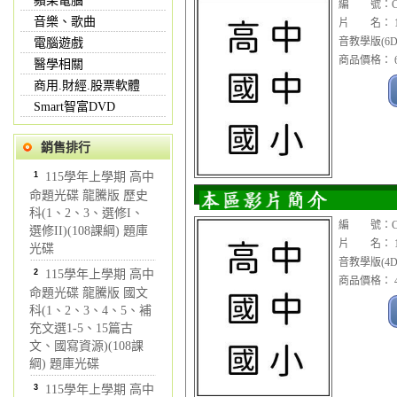
蘋果電腦
編 號：CDV
音樂、歌曲
片 名： 1
音教學版(6D
電腦遊戲
商品價格： 6
醫學相關
商用.財經.股票軟體
Smart智富DVD
銷售排行
1
115學年上學期 高中
命題光碟 龍騰版 歷史
科(1、2、3、選修I、
編 號：CDV
選修II)(108課綱) 題庫
片 名： 1
光碟
音教學版(4D
2
115學年上學期 高中
商品價格： 4
命題光碟 龍騰版 國文
科(1、2、3、4、5、補
充文選1-5、15篇古
文、國寫資源)(108課
綱) 題庫光碟
3
115學年上學期 高中