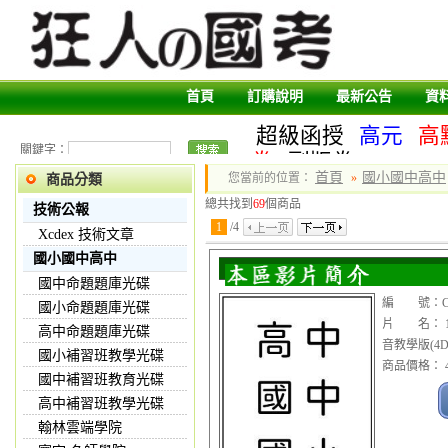
首頁
訂購說明
最新公告
資
超級函授
高元
高
關鍵字：
卷
副版卷
首頁
國小國中高中
您當前的位置：
»
商品分類
總共找到
69
個商品
技術公報
1
/
4
Xcdex 技術文章
國小國中高中
國中命題題庫光碟
編 號：CDV
國小命題題庫光碟
片 名： 1
高中命題題庫光碟
音教學版(4D
國小補習班教學光碟
商品價格： 4
國中補習班教育光碟
高中補習班教學光碟
翰林雲端學院