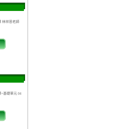
課 林祥恩老師
+基礎單元 04