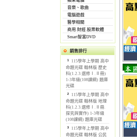
蘋果電腦
音樂、歌曲
電腦遊戲
醫學相關
商用.財經.股票軟體
Smart智富DVD
銷售排行
1
115學年上學期 高中
命題光碟 翰林版 歷史
科(1.2.3.選修Ⅰ.Ⅱ冊)
1-3年級(108課綱) 題庫
光碟
2
115學年上學期 高中
命題光碟 翰林版 地理
科(1.2.3.選修Ⅰ.Ⅱ冊.
探究與實作) 1-3年級
(108課綱) 題庫光碟
3
115學年上學期 高中
命題光碟 翰林版 公民