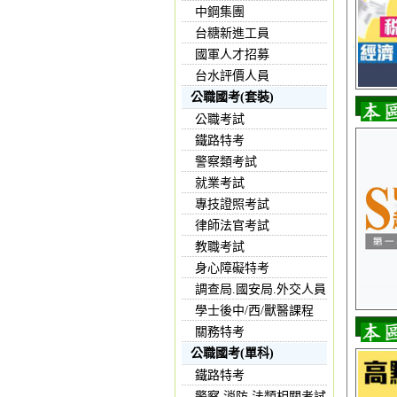
中鋼集團
台糖新進工員
國軍人才招募
台水評價人員
公職國考(套裝)
公職考試
鐵路特考
警察類考試
就業考試
專技證照考試
律師法官考試
教職考試
身心障礙特考
調查局.國安局.外交人員
學士後中/西/獸醫課程
關務特考
公職國考(單科)
鐵路特考
警察,消防,法類相關考試