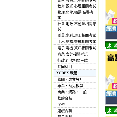
教育.觀光.心理相關考試
物理.化學.插醫.私醫考
試
社會.地政.不動產相關考
試
測量.水利.環工相關考試
土木.結構.機械相關考試
電子.電機.資訊相關考試
商業.會計相關考試
行政.司法相關考試
共同科目
XCDEX 軟體
繪圖、專業設計
專業、幼兒教學
商業、網路、一般
軟體合輯
字型
遊戲合輯