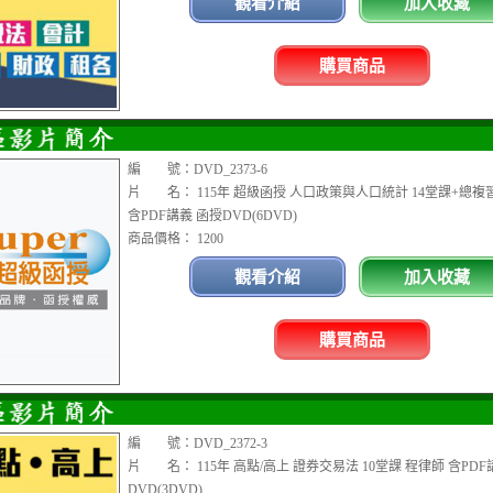
觀看介紹
加入收藏
購買商品
編 號：DVD_2373-6
片 名： 115年 超級函授 人口政策與人口統計 14堂課+總複
含PDF講義 函授DVD(6DVD)
商品價格： 1200
觀看介紹
加入收藏
購買商品
編 號：DVD_2372-3
片 名： 115年 高點/高上 證券交易法 10堂課 程律師 含PDF
DVD(3DVD)