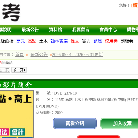
[請
您好
！
購說明
最新公告
資料館
我要留言
會員中心
購物
超級函授
高元
高點
土木
翰林雲端
偉文
實力
題庫
校用卷
副版卷
首頁
最新公告
2026.05.01 -2026.05.31更新
的位置：
»
»
6
個商品
編 號：DVD_2376-10
片 名： 115年 高點 土木工程技師 材料力學 (程中鼎) 含PD
DVD(10DVD)
商品價格： 2000
觀看介紹
加入收藏