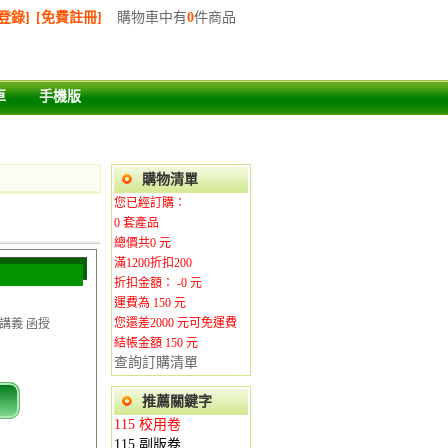
登錄]
[免費註冊]
購物車中有
0
件商品
車
手機版
購物清單
您已經訂購：
0
套產品
總價共
0
元
滿1200折扣200
折扣金額： -
0
元
運費為
150
元
您還差
2000
元可免運費
F講義 函授
結帳金額 150
元
查詢訂購清單
推薦關鍵字
115 校用卷
115 副版卷