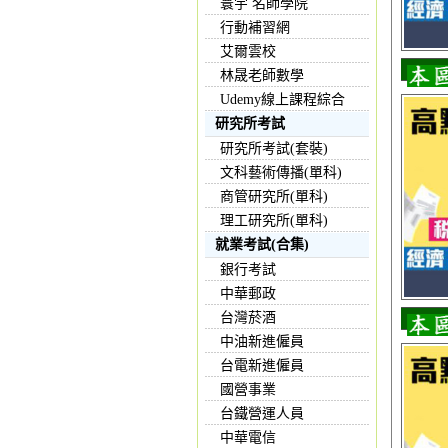
寰宇 名師學院
行動補習網
艾爾雲校
林晟老師數學
Udemy線上課程綜合
研究所考試
研究所考試(套裝)
文科藝術傳播(單科)
商管研究所(單科)
理工研究所(單科)
就業考試(合集)
銀行考試
中華郵政
台灣菸酒
中油新進僱員
台電新進僱員
國營事業
台鐵營運人員
中華電信