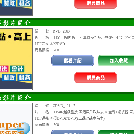
購買商品
編 號：DVD_2366
片 名： 115年 高點/高上 計算機操作技巧與複利年金 02堂課
PDF講義 函授DVD
商品價格： 200
觀看介紹
加入收藏
購買商品
編 號：CDVD_1011-7
片 名： 115年 超級函授 國籍與戶政法規 18堂課+總複習 宮
PDF講義 函授DVD(7DVD)(上課以課本為主)
商品價格： 700