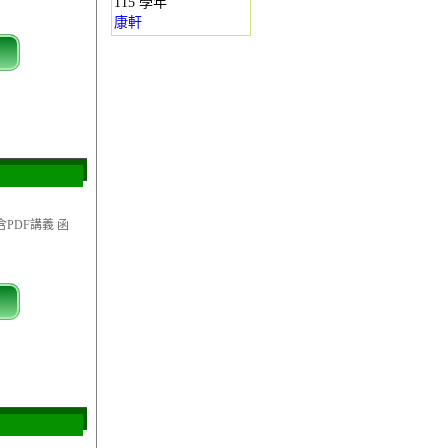
115 學年
康軒
含PDF講義 函