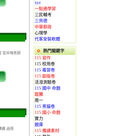
xyz
一點通學習
三民輔考
三貝德
中華郵政
心理學
代客安裝軟體
熱門關鍵字
習 宮井鳴老師
115 習作
115 校用卷
115 複習卷
115 副版卷
活潑測驗卷
115 國中 命題
龍騰
南一
115 黑貓卷
115 國小 命題
實力
題庫
講義 函授
115 備課素材