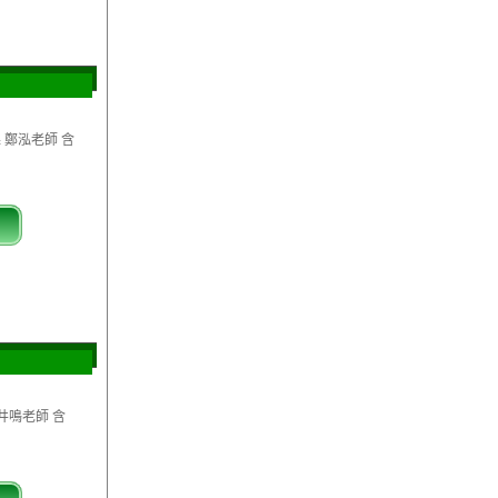
 鄭泓老師 含
井鳴老師 含