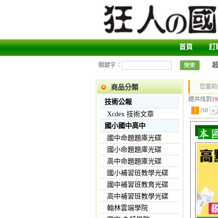
首頁
訂
關鍵字：
您當前
商品分類
總共找到
19
技術公報
1
/
10
Xcdex 技術文章
國小國中高中
國中命題題庫光碟
國小命題題庫光碟
高中命題題庫光碟
國小補習班教學光碟
國中補習班教育光碟
高中補習班教學光碟
翰林雲端學院