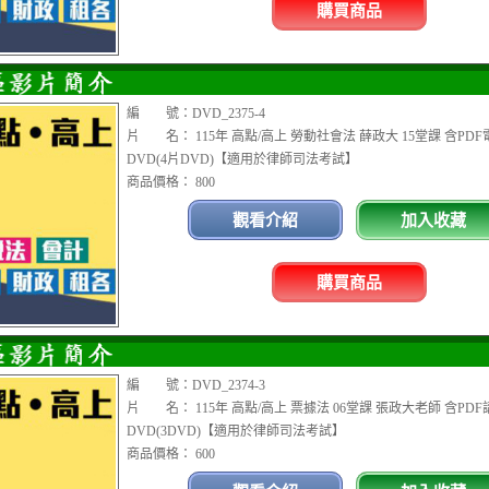
購買商品
編 號：DVD_2375-4
片 名： 115年 高點/高上 勞動社會法 薛政大 15堂課 含PD
DVD(4片DVD)【適用於律師司法考試】
商品價格： 800
觀看介紹
加入收藏
購買商品
編 號：DVD_2374-3
片 名： 115年 高點/高上 票據法 06堂課 張政大老師 含PDF
DVD(3DVD)【適用於律師司法考試】
商品價格： 600