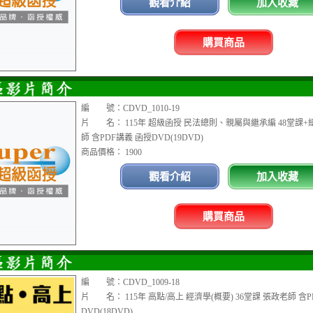
觀看介紹
加入收藏
購買商品
編 號：CDVD_1010-19
片 名： 115年 超級函授 民法總則、親屬與繼承編 48堂課+
師 含PDF講義 函授DVD(19DVD)
商品價格： 1900
觀看介紹
加入收藏
購買商品
編 號：CDVD_1009-18
片 名： 115年 高點/高上 經濟學(概要) 36堂課 張政老師 含
DVD(18DVD)