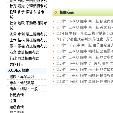
教育.觀光.心理相關考試
物理.化學.插醫.私醫考
相關商品
試
110學年下學期 國中 南一版 健康與
社會.地政.不動產相關考
114學年上學期 國中 南一版 英文 
試
111年國中 國一升國二 複習講義 1
測量.水利.環工相關考試
學)+高昇鑫直說系列(先修理化) 講
土木.結構.機械相關考試
115學年 升高中 南一版 百分百複習講
電子.電機.資訊相關考試
110學年上學期 國中 翰林版 公民電
商業.會計相關考試
112學年上學期 國中 南一版 歷史多
行政.司法相關考試
112學年下學期 國中 1年級 校用卷 
共同科目
112學年下學期 國中 南一版 歷史備
XCDEX 軟體
112學年上學期 國中 翰林版 健康與體
繪圖、專業設計
111學年下學期 國中 康軒版 自然經
專業、幼兒教學
商業、網路、一般
軟體合輯
字型
遊戲合輯