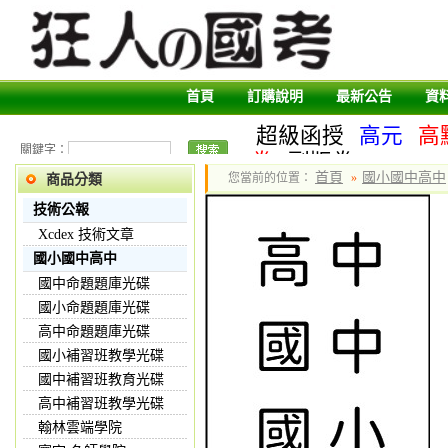
首頁
訂購說明
最新公告
資
超級函授
高元
高
關鍵字：
卷
副版卷
首頁
國小國中高中
您當前的位置：
»
商品分類
技術公報
Xcdex 技術文章
國小國中高中
國中命題題庫光碟
國小命題題庫光碟
高中命題題庫光碟
國小補習班教學光碟
國中補習班教育光碟
高中補習班教學光碟
翰林雲端學院