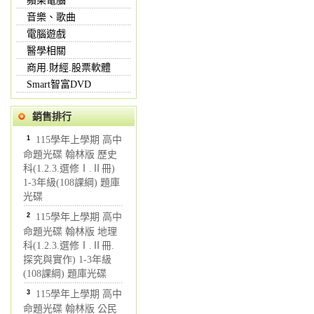
蘋果電腦
音樂、歌曲
電腦遊戲
醫學相關
商用.財經.股票軟體
Smart智富DVD
銷售排行
1
115學年上學期 高中
命題光碟 翰林版 歷史
科(1.2.3.選修Ⅰ.Ⅱ冊)
1-3年級(108課綱) 題庫
光碟
2
115學年上學期 高中
命題光碟 翰林版 地理
科(1.2.3.選修Ⅰ.Ⅱ冊.
探究與實作) 1-3年級
(108課綱) 題庫光碟
3
115學年上學期 高中
命題光碟 翰林版 公民