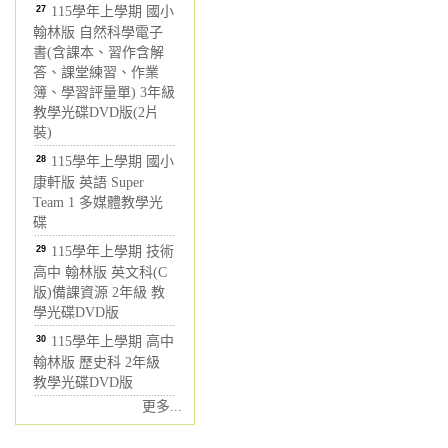
27
115學年上學期 國小
翰林版 自然科學電子
書(含課本、習作含解
答、課堂練習、作業
簿、學習評量單) 3年級
教學光碟DVD版(2片
裝)
28
115學年上學期 國小
康軒版 英語 Super
Team 1 多媒體教學光
碟
29
115學年上學期 技術
高中 翰林版 英文科(C
版)備課資源 2年級 教
學光碟DVD版
30
115學年上學期 高中
翰林版 歷史科 2年級
教學光碟DVD版
更多...