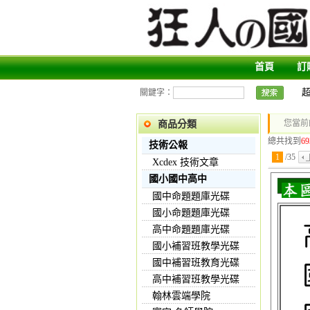
首頁
訂
關鍵字：
您當前
商品分類
總共找到
69
技術公報
1
/
35
Xcdex 技術文章
國小國中高中
國中命題題庫光碟
國小命題題庫光碟
高中命題題庫光碟
國小補習班教學光碟
國中補習班教育光碟
高中補習班教學光碟
翰林雲端學院