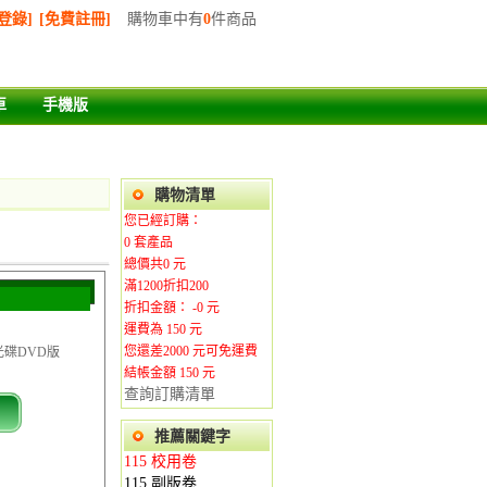
登錄]
[免費註冊]
購物車中有
0
件商品
車
手機版
購物清單
您已經訂購：
0
套產品
總價共
0
元
滿1200折扣200
折扣金額： -
0
元
運費為
150
元
您還差
2000
元可免運費
光碟DVD版
結帳金額 150
元
查詢訂購清單
推薦關鍵字
115 校用卷
115 副版卷