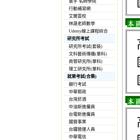
寰宇 名師學院
行動補習網
艾爾雲校
林晟老師數學
Udemy線上課程綜合
研究所考試
研究所考試(套裝)
文科藝術傳播(單科)
商管研究所(單科)
理工研究所(單科)
就業考試(合集)
銀行考試
中華郵政
台灣菸酒
中油新進僱員
台電新進僱員
國營事業
台鐵營運人員
中華電信