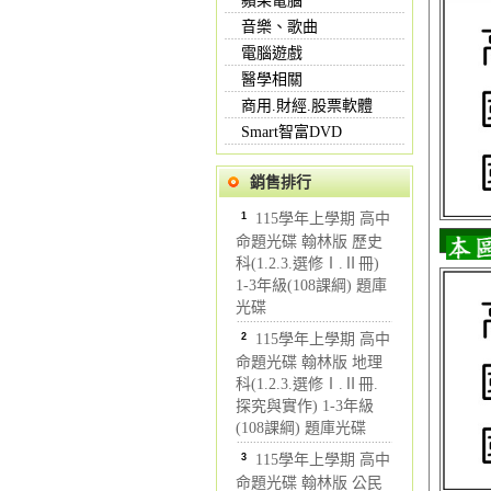
蘋果電腦
音樂、歌曲
電腦遊戲
醫學相關
商用.財經.股票軟體
Smart智富DVD
銷售排行
1
115學年上學期 高中
命題光碟 翰林版 歷史
科(1.2.3.選修Ⅰ.Ⅱ冊)
1-3年級(108課綱) 題庫
光碟
2
115學年上學期 高中
命題光碟 翰林版 地理
科(1.2.3.選修Ⅰ.Ⅱ冊.
探究與實作) 1-3年級
(108課綱) 題庫光碟
3
115學年上學期 高中
命題光碟 翰林版 公民