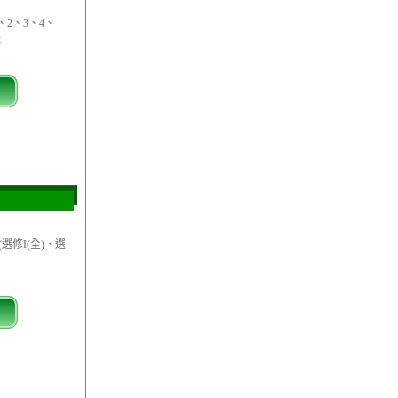
、2、3、4、
碟
選修I(全)、選