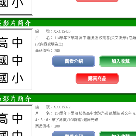
編 號：XXC15420
片 名： 114學年下學期 高中 龍騰版 校用卷(英文.數學) 卷
(以內容說明為主)
商品價格： 200
觀看介紹
加入收藏
購買商品
編 號：XXC15372
片 名： 114學年下學期 技術高中命題光碟 龍騰版 英文科 A版
4、5、6、單字測驗)(108課綱) 題庫光碟
商品價格： 200