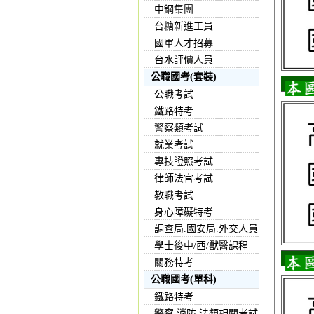
中鋼集團
台糖新進工員
國軍人才招募
台水評價人員
公職國考(套裝)
公職考試
鐵路特考
警察類考試
就業考試
專技證照考試
律師法官考試
教職考試
身心障礙特考
調查局.國安局.外交人員
學士後中/西/獸醫課程
關務特考
公職國考(單科)
鐵路特考
警察,消防,法類相關考試