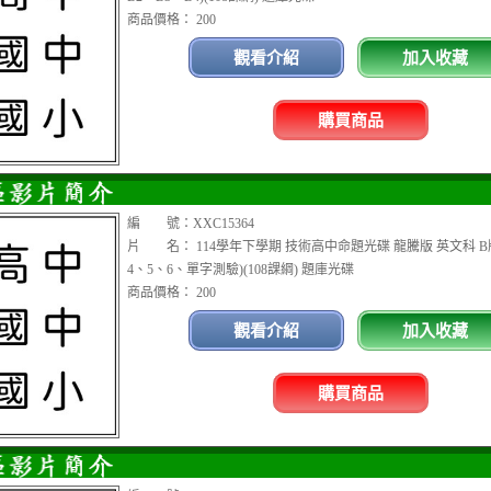
商品價格： 200
觀看介紹
加入收藏
購買商品
編 號：XXC15364
片 名： 114學年下學期 技術高中命題光碟 龍騰版 英文科 B版
4、5、6、單字測驗)(108課綱) 題庫光碟
商品價格： 200
觀看介紹
加入收藏
購買商品