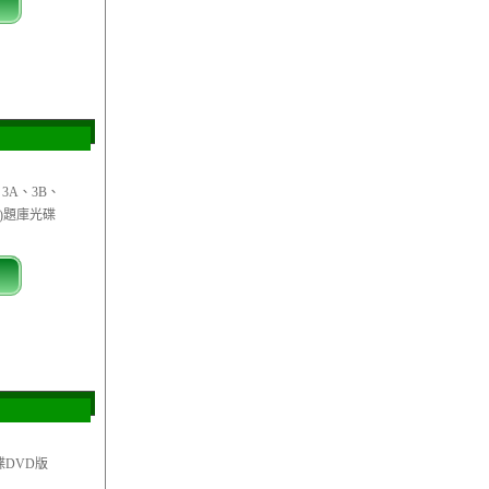
3A、3B、
)題庫光碟
碟DVD版