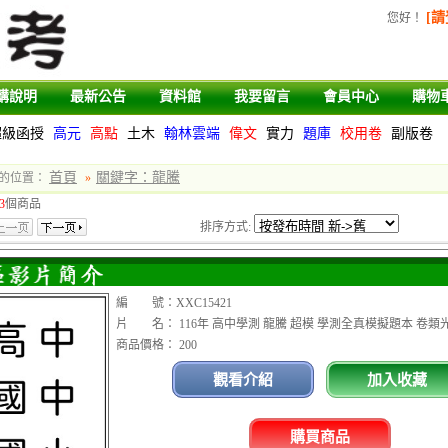
[請
您好
！
購說明
最新公告
資料館
我要留言
會員中心
購物
超級函授
高元
高點
土木
翰林雲端
偉文
實力
題庫
校用卷
副版卷
首頁
關鍵字：龍騰
的位置：
»
3
個商品
排序方式:
編 號：XXC15421
片 名： 116年 高中學測 龍騰 超模 學測全真模擬題本 卷類
商品價格： 200
觀看介紹
加入收藏
購買商品