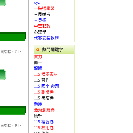
xyz
一點通學習
三民輔考
三貝德
中華郵政
心理學
代客安裝軟體
熱門關鍵字
國高銜接、C1、
實力
南一
龍騰
115 備課素材
115 習作
115 國小 命題
115 副版卷
115 黑貓卷
題庫
活潑測驗卷
康軒
115 複習卷
國高銜接、B1、
115 校用卷