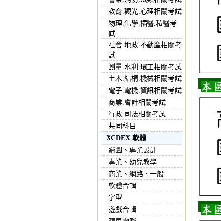
教育.觀光.心理相關考試
物理.化學.插醫.私醫考
試
社會.地政.不動產相關考
試
測量.水利.環工相關考試
土木.結構.機械相關考試
電子.電機.資訊相關考試
商業.會計相關考試
行政.司法相關考試
共同科目
XCDEX 軟體
繪圖、專業設計
專業、幼兒教學
商業、網路、一般
軟體合輯
字型
遊戲合輯