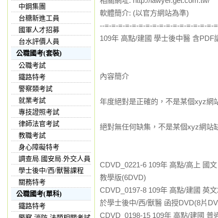
相關網址: http://lawyer.get.com.tw/
中鋼集團
軟體簡介: (以官方網站為準)
台糖新進工員
--=-=-=-=-=-=-=-=-=-=-=-=-=-=-=-=-
國軍人才招募
109年 高點/建國 學士後中醫 含PD
台水評價人員
公職國考(套裝)
公職考試
內容簡介
鐵路特考
警察類考試
就業考試
年度絕對是正確的，不是某個xyz網
專技證照考試
律師法官考試
絕對無任何缺集，不是某個xyz網站
教職考試
身心障礙特考
調查局.國安局.外交人員
CDVD_0221-6
109年 高點/高上 國文
學士後中/西/獸醫課程
教學版(6DVD)
關務特考
CDVD_0197-8 109年 高點/建國
公職國考(單科)
於學士後中/西/獸醫 函授DVD(8片DV
鐵路特考
CDVD_0198-15 109年 高點/建
警察,消防,法類相關考試