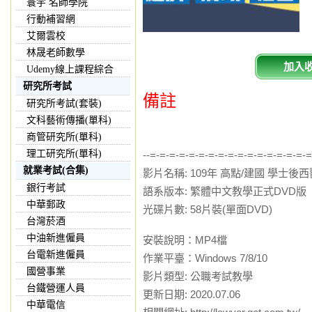
寰宇 名師學院
行動補習網
艾爾雲校
林晟老師數學
加入
Udemy線上課程綜合
研究所考試
備註
研究所考試(套裝)
文科藝術傳播(單科)
商管研究所(單科)
理工研究所(單科)
--=-=-=-=-=-=-=-=-=-=-=-=-=-=-=-=-
就業考試(合集)
影片名稱: 109年 高點/建國 學士後
銀行考試
語系版本: 繁體中文教學正式DVD版
中華郵政
光碟片數: 58片裝(單面DVD)
台灣菸酒
中油新進僱員
安裝說明：MP4檔
台電新進僱員
作業平臺：Windows 7/8/10
國營事業
影片類型: 公職考試教學
台鐵營運人員
更新日期: 2020.07.06
中華電信