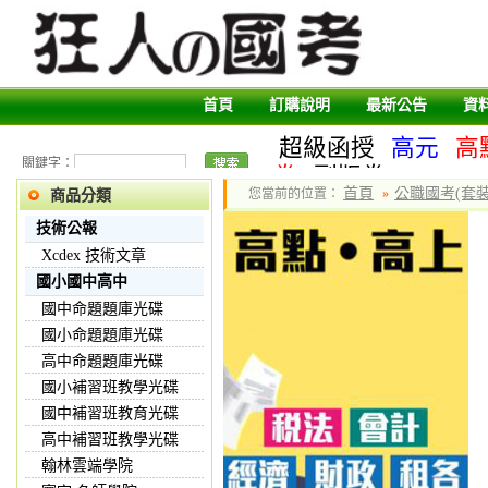
首頁
訂購說明
最新公告
資
超級函授
高元
高
關鍵字：
卷
副版卷
首頁
公職國考(套裝
您當前的位置：
»
商品分類
技術公報
Xcdex 技術文章
國小國中高中
國中命題題庫光碟
國小命題題庫光碟
高中命題題庫光碟
國小補習班教學光碟
國中補習班教育光碟
高中補習班教學光碟
翰林雲端學院