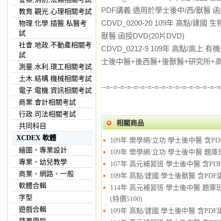
PDF講義 適用於學士後中/西/獸醫 函授
教育.觀光.心理相關考試
CDVD_0200-20 109年 高點/建
物理.化學.插醫.私醫考
試
獸醫 函授DVD(20片DVD)
社會.地政.不動產相關考
CDVD_0212-9 109年 高點/高上
試
士後中醫+後西醫+後獸醫+研究所+高普考
測量.水利.環工相關考試
土木.結構.機械相關考試
--=-=-=-=-=-=-=-=-=-=-=-=-=-=-=-=-
電子.電機.資訊相關考試
商業.會計相關考試
行政.司法相關考試
相關商品
共同科目
XCDEX 軟體
109年 樂學網/立功 學士後中醫 含PDF
繪圖、專業設計
109年 樂學網/立功 學士後中醫 題庫班
專業、幼兒教學
107年 高元補習班 學士後中醫 含PDF
商業、網路、一般
109年 高點/建國 學士後獸醫 含PDF
軟體合輯
114年 高元補習班 學士後中醫 題庫班(
字型
(特價5100)
遊戲合輯
109年 高點/建國 學士後中醫 含PDF