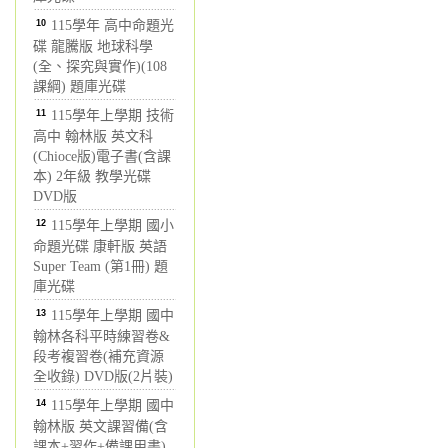
10
115學年 高中命題光
碟 龍騰版 地球科學
(全、探究與實作)(108
課綱) 題庫光碟
11
115學年上學期 技術
高中 翰林版 英文科
(Chioce版)電子書(含課
本) 2年級 教學光碟
DVD版
12
115學年上學期 國小
命題光碟 康軒版 英語
Super Team (第1冊) 題
庫光碟
13
115學年上學期 國中
翰林各科平時練習卷&
段考複習卷(補充資源
全收錄) DVD版(2片裝)
14
115學年上學期 國中
翰林版 英文課習備(含
課本+習作+備課用書)