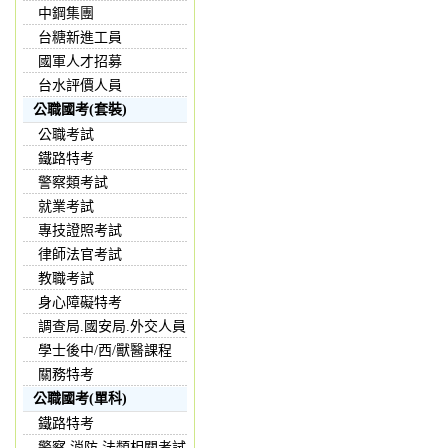
中鋼集團
台糖新進工員
國軍人才招募
台水評價人員
公職國考(套裝)
公職考試
鐵路特考
警察類考試
就業考試
專技證照考試
律師法官考試
教職考試
身心障礙特考
調查局.國安局.外交人員
學士後中/西/獸醫課程
關務特考
公職國考(單科)
鐵路特考
警察,消防,法類相關考試