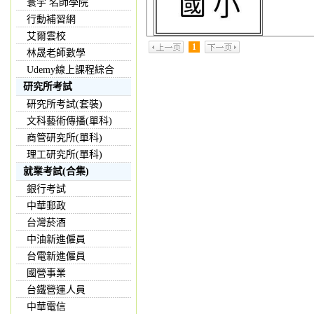
寰宇 名師學院
行動補習網
艾爾雲校
1
林晟老師數學
Udemy線上課程綜合
研究所考試
研究所考試(套裝)
文科藝術傳播(單科)
商管研究所(單科)
理工研究所(單科)
就業考試(合集)
銀行考試
中華郵政
台灣菸酒
中油新進僱員
台電新進僱員
國營事業
台鐵營運人員
中華電信