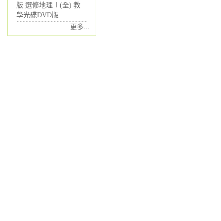
版 選修地理Ⅰ(全) 教
學光碟DVD版
更多...