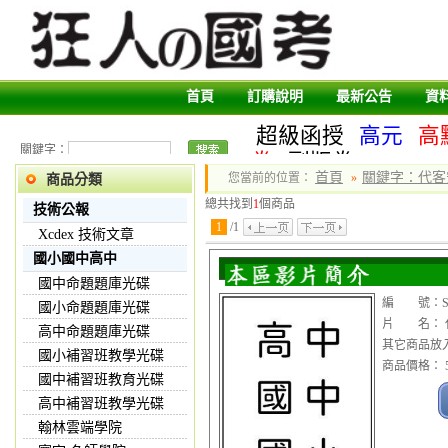
首頁
訂購說明
最新公告
資
超級函授
高元
高
關鍵字：
卷
副版卷
首頁
關鍵字：代客
您當前的位置：
»
商品分類
總共找到
1
個商品
技術公報
1
/
1
Xcdex 技術文章
國小國中高中
國中命題題庫光碟
編 號：SER
國小命題題庫光碟
片 名： 
高中命題題庫光碟
其它商品放
國小補習班教學光碟
商品價格： 5
國中補習班教育光碟
高中補習班教學光碟
翰林雲端學院