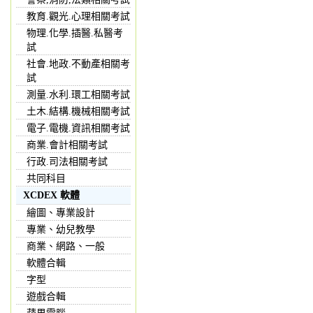
教育.觀光.心理相關考試
物理.化學.插醫.私醫考
試
社會.地政.不動產相關考
試
測量.水利.環工相關考試
土木.結構.機械相關考試
電子.電機.資訊相關考試
商業.會計相關考試
行政.司法相關考試
共同科目
XCDEX 軟體
繪圖、專業設計
專業、幼兒教學
商業、網路、一般
軟體合輯
字型
遊戲合輯