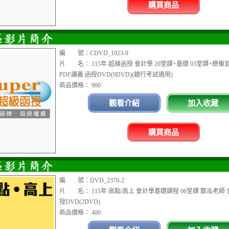
購買商品
編 號：CDVD_1023-9
片 名： 115年 超級函授 會計學 20堂課+基礎 03堂課+總複
PDF講義 函授DVD(9DVD)(銀行考試適用)
商品價格： 900
觀看介紹
加入收藏
購買商品
編 號：DVD_2370-2
片 名： 115年 高點/高上 會計學基礎課程 06堂課 鄭泓老師 
授DVD(2DVD)
商品價格： 400