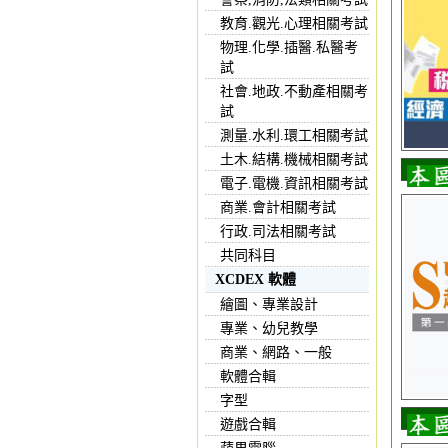
教育.觀光.心理相關考試
物理.化學.插醫.私醫考
試
社會.地政.不動產相關考
試
測量.水利.環工相關考試
土木.結構.機械相關考試
電子.電機.資訊相關考試
商業.會計相關考試
行政.司法相關考試
共同科目
XCDEX 軟體
繪圖、專業設計
專業、幼兒教學
商業、網路、一般
軟體合輯
字型
遊戲合輯