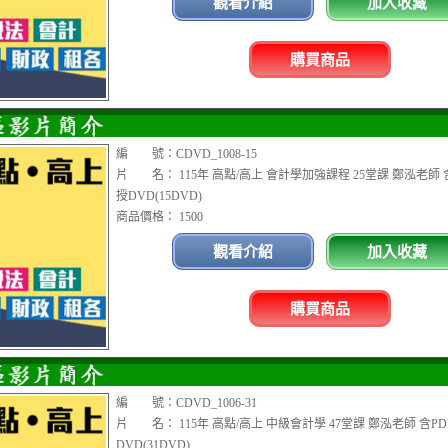
觀看介紹
加入收藏
購買商品
編 號：CDVD_1008-15
片 名： 115年 高點/高上 會計學加強課程 25堂課 鄭泓老師 
授DVD(15DVD)
商品價格： 1500
觀看介紹
加入收藏
購買商品
編 號：CDVD_1006-31
片 名： 115年 高點/高上 中級會計學 47堂課 鄭泓老師 含P
DVD(31DVD)