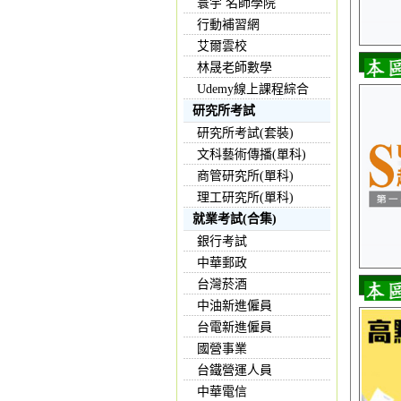
寰宇 名師學院
行動補習網
艾爾雲校
林晟老師數學
Udemy線上課程綜合
研究所考試
研究所考試(套裝)
文科藝術傳播(單科)
商管研究所(單科)
理工研究所(單科)
就業考試(合集)
銀行考試
中華郵政
台灣菸酒
中油新進僱員
台電新進僱員
國營事業
台鐵營運人員
中華電信