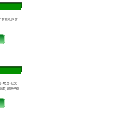
習 林聰老師 含
物+物理+歷史
課綱) 題庫光碟