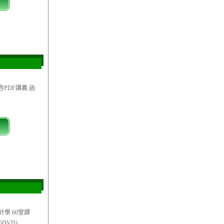
含PDF講義 函
計學 60堂課
DVD)