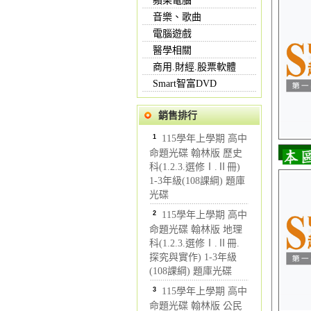
蘋果電腦
音樂、歌曲
電腦遊戲
醫學相關
商用.財經.股票軟體
Smart智富DVD
銷售排行
1
115學年上學期 高中
命題光碟 翰林版 歷史
科(1.2.3.選修Ⅰ.Ⅱ冊)
1-3年級(108課綱) 題庫
光碟
2
115學年上學期 高中
命題光碟 翰林版 地理
科(1.2.3.選修Ⅰ.Ⅱ冊.
探究與實作) 1-3年級
(108課綱) 題庫光碟
3
115學年上學期 高中
命題光碟 翰林版 公民