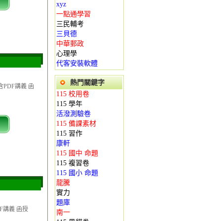
xyz
一點通學習
三民輔考
三貝德
中華郵政
心理學
代客安裝軟體
熱門關鍵字
含PDF講義 函
115 校用卷
115 學年
活潑測驗卷
115 備課素材
115 習作
康軒
115 國中 命題
115 複習卷
115 國小 命題
龍騰
實力
題庫
DF講義 函授
南一