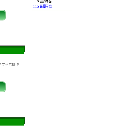
115 黑貓卷
115 副版卷
習 文呈老師 含