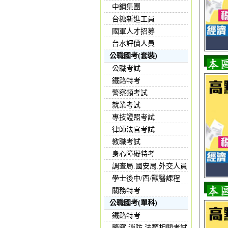
中鋼集團
台糖新進工員
國軍人才招募
台水評價人員
公職國考(套裝)
公職考試
鐵路特考
警察類考試
就業考試
專技證照考試
律師法官考試
教職考試
身心障礙特考
調查局.國安局.外交人員
學士後中/西/獸醫課程
關務特考
公職國考(單科)
鐵路特考
警察,消防,法類相關考試