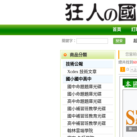
首頁
訂
關鍵字：
您當前
商品分類
總共找到
60
技術公報
1
/
3
Xcdex 技術文章
國小國中高中
國中命題題庫光碟
國小命題題庫光碟
高中命題題庫光碟
國小補習班教學光碟
國中補習班教育光碟
高中補習班教學光碟
翰林雲端學院