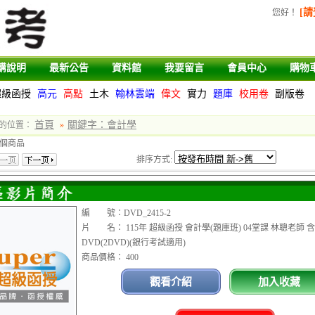
[請
您好
！
購說明
最新公告
資料館
我要留言
會員中心
購物
超級函授
高元
高點
土木
翰林雲端
偉文
實力
題庫
校用卷
副版卷
首頁
關鍵字：會計學
的位置：
»
個商品
排序方式:
編 號：DVD_2415-2
片 名： 115年 超級函授 會計學(題庫班) 04堂課 林聰老師 含
DVD(2DVD)(銀行考試適用)
商品價格： 400
觀看介紹
加入收藏