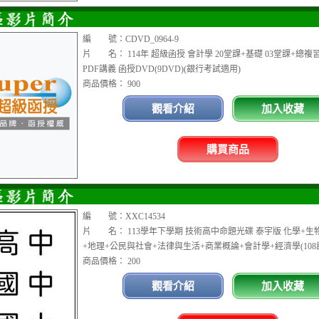
編 號：CDVD_0964-9
片 名： 114年 超級函授 會計學 20堂課+基礎 03堂課+總複
PDF講義 函授DVD(9DVD)(銀行考試適用)
商品價格： 900
觀看介紹
加入收藏
購買商品
編 號：XXC14534
片 名： 113學年下學期 技術高中命題光碟 泰宇版 化學+生
+地理+公民與社會+法律與生活+商業概論+會計學+經濟學(108
商品價格： 200
觀看介紹
加入收藏