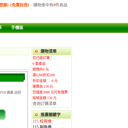
登錄]
[免費註冊]
購物車中有
0
件商品
車
手機版
購物清單
您已經訂購：
0
套產品
總價共
0
元
滿1200折扣200
折扣金額： -
0
元
運費為
150
元
您還差
2000
元可免運費
PDF講義 函授
結帳金額 150
元
查詢訂購清單
推薦關鍵字
115 校用卷
115 副版卷