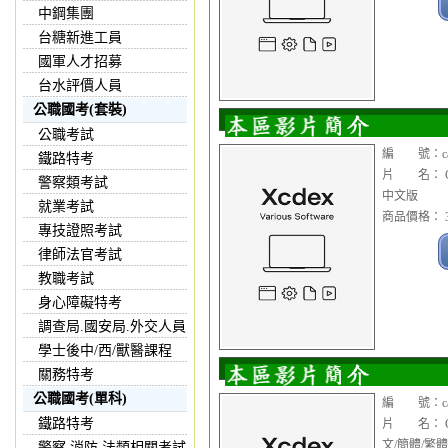
中鋼集團
台糖新進工員
國軍人才招募
台水評價人員
公職國考(套裝)
公職考試
編 號：cad1
鐵路特考
片 名： Ci
警察類考試
中文版
就業考試
商品價格： 3
專技證照考試
律師法官考試
教職考試
身心障礙特考
調查局.國安局.外交人員
學士後中/西/獸醫課程
關務特考
公職國考(單科)
編 號：cad1
鐵路特考
片 名： Cim
文/簡體/繁
警察,消防,法類相關考試