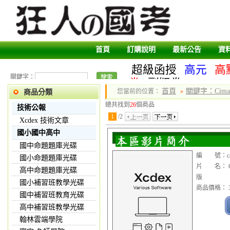
首頁
訂購說明
最新公告
資
超級函授
高元
高
關鍵字：
卷
副版卷
首頁
關鍵字：Cimat
您當前的位置：
»
商品分類
總共找到
26
個商品
技術公報
1
/
2
Xcdex 技術文章
國小國中高中
國中命題題庫光碟
編 號：cad1
國小命題題庫光碟
片 名： Ci
高中命題題庫光碟
版
國小補習班教學光碟
商品價格： 3
國中補習班教育光碟
高中補習班教學光碟
翰林雲端學院