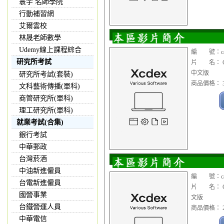
寰宇 名師學院
行動補習網
艾爾雲校
林晟老師數學
Udemy線上課程綜合
編 號：cad1
研究所考試
片 名： Ci
中文版
研究所考試(套裝)
商品價格： 3
文科藝術傳播(單科)
商管研究所(單科)
理工研究所(單科)
就業考試(合集)
銀行考試
中華郵政
台灣菸酒
中油新進僱員
編 號：cad1
台電新進僱員
片 名： Ci
國營事業
文版
台鐵營運人員
商品價格： 2
中華電信