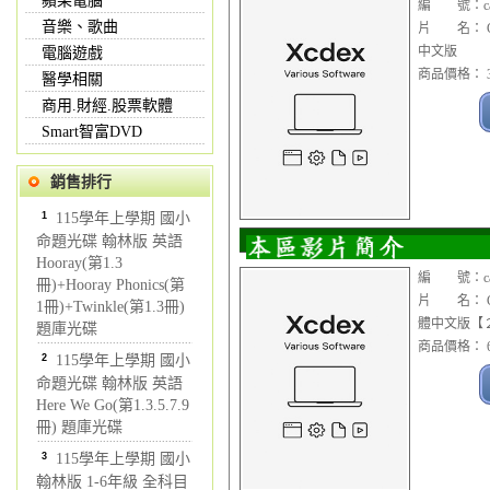
蘋果電腦
編 號：cad1
音樂、歌曲
片 名： Cim
中文版
電腦遊戲
商品價格： 3
醫學相關
商用.財經.股票軟體
Smart智富DVD
銷售排行
1
115學年上學期 國小
命題光碟 翰林版 英語
Hooray(第1.3
編 號：cad1
冊)+Hooray Phonics(第
片 名： Cim
1冊)+Twinkle(第1.3冊)
體中文版【
題庫光碟
商品價格： 6
2
115學年上學期 國小
命題光碟 翰林版 英語
Here We Go(第1.3.5.7.9
冊) 題庫光碟
3
115學年上學期 國小
翰林版 1-6年級 全科目