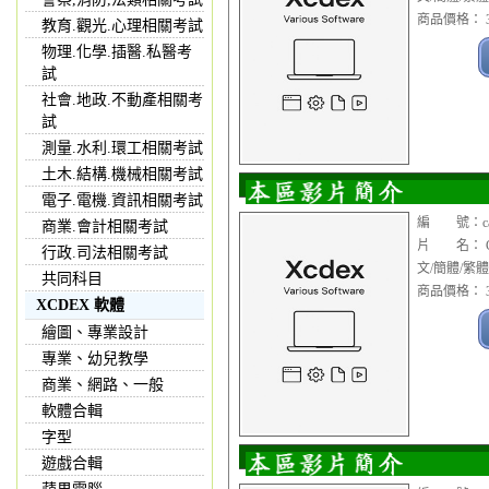
商品價格： 3
教育.觀光.心理相關考試
物理.化學.插醫.私醫考
試
社會.地政.不動產相關考
試
測量.水利.環工相關考試
土木.結構.機械相關考試
電子.電機.資訊相關考試
編 號：cad1
商業.會計相關考試
片 名： Cim
行政.司法相關考試
文/簡體/繁
共同科目
商品價格： 3
XCDEX 軟體
繪圖、專業設計
專業、幼兒教學
商業、網路、一般
軟體合輯
字型
遊戲合輯